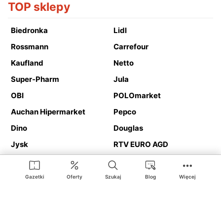
TOP sklepy
Biedronka
Lidl
Rossmann
Carrefour
Kaufland
Netto
Super-Pharm
Jula
OBI
POLOmarket
Auchan Hipermarket
Pepco
Dino
Douglas
Jysk
RTV EURO AGD
Action
Media Expert
Deichmann
Media Markt
Gazetki
Oferty
Szukaj
Blog
Więcej
Ding.pl to serwis internetowy prezentujący
gazetki promocyjne
oraz
katalogi
sklepów i dużych sieci handlowych. Dzięki