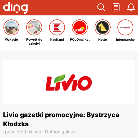
Wakacje
Powrót do
Kaufland
POLOmarket
Netto
Intermarche
szkoły!
Livio gazetki promocyjne: Bystrzyca
Kłodzka
(
pow. Kłodzki,
woj. Dolnośląskie
)