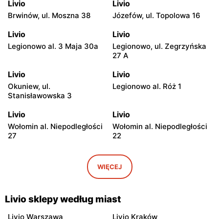
Livio
Livio
Brwinów, ul. Moszna 38
Józefów, ul. Topolowa 16
Livio
Livio
Legionowo al. 3 Maja 30a
Legionowo, ul. Zegrzyńska
27 A
Livio
Livio
Okuniew, ul.
Legionowo al. Róż 1
Stanisławowska 3
Livio
Livio
Wołomin al. Niepodległości
Wołomin al. Niepodległości
27
22
Livio
Livio
Otwock, ul. Warszawska
Otwock, ul. Wawerska 10
WIĘCEJ
11/13
Livio
Livio
Livio sklepy według miast
Wołomin, ul. Szosa
Otwock, ul. Stefana
Jadowska 14B
Batorego 34
Livio Warszawa
Livio Kraków