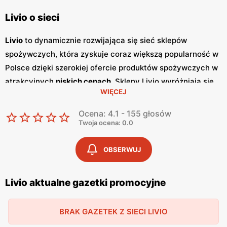
Livio o sieci
Livio
to dynamicznie rozwijająca się sieć sklepów
spożywczych, która zyskuje coraz większą popularność w
Polsce dzięki szerokiej ofercie produktów spożywczych w
atrakcyjnych
niskich cenach
. Sklepy Livio wyróżniają się
WIĘCEJ
nie tylko bogatym asortymentem, ale także częstymi
promocjami
, które przyciągają klientów szukających
Ocena: 4.1 - 155 głosów
oszczędności i wysokiej jakości. Regularnie wydawane
Twoja ocena: 0.0
gazetki promocyjne
informują o aktualnych zniżkach i
ofertach specjalnych, co sprawia, że klienci mogą być na
OBSERWUJ
bieżąco z najnowszymi okazjami zakupowymi. Livio
szczególnie stawia na polskie produkty, co jest wyrazem
Livio aktualne gazetki promocyjne
ich zaangażowania w wspieranie lokalnych producentów i
dostarczanie klientom świeżych, zdrowych i lokalnych
BRAK GAZETEK Z SIECI LIVIO
produktów. W ofercie sklepów można znaleźć szeroki