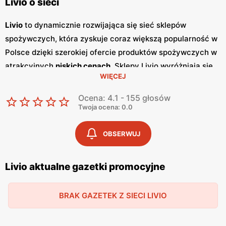
Livio o sieci
Livio
to dynamicznie rozwijająca się sieć sklepów
spożywczych, która zyskuje coraz większą popularność w
Polsce dzięki szerokiej ofercie produktów spożywczych w
atrakcyjnych
niskich cenach
. Sklepy Livio wyróżniają się
WIĘCEJ
nie tylko bogatym asortymentem, ale także częstymi
promocjami
, które przyciągają klientów szukających
Ocena: 4.1 - 155 głosów
oszczędności i wysokiej jakości. Regularnie wydawane
Twoja ocena: 0.0
gazetki promocyjne
informują o aktualnych zniżkach i
ofertach specjalnych, co sprawia, że klienci mogą być na
OBSERWUJ
bieżąco z najnowszymi okazjami zakupowymi. Livio
szczególnie stawia na polskie produkty, co jest wyrazem
Livio aktualne gazetki promocyjne
ich zaangażowania w wspieranie lokalnych producentów i
dostarczanie klientom świeżych, zdrowych i lokalnych
BRAK GAZETEK Z SIECI LIVIO
produktów. W ofercie sklepów można znaleźć szeroki
wybór owoców i warzyw, produktów mlecznych, pieczywa