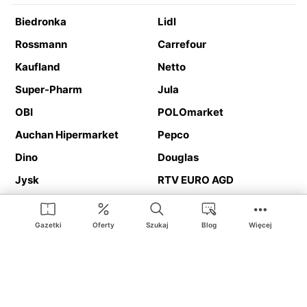
Biedronka
Lidl
Rossmann
Carrefour
Kaufland
Netto
Super-Pharm
Jula
OBI
POLOmarket
Auchan Hipermarket
Pepco
Dino
Douglas
Jysk
RTV EURO AGD
Action
Media Expert
Deichmann
Media Markt
Gazetki
Oferty
Szukaj
Blog
Więcej
Ding.pl to serwis internetowy prezentujący
gazetki promocyjne
oraz
katalogi
sklepów i dużych sieci handlowych. Dzięki
geolokalizacji otrzymasz przede wszystkim oferty sklepów, z
Twojego bliskiego otoczenia. Dodatkowo na stronie znajdziesz