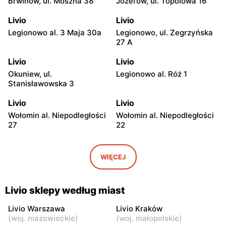
Brwinów, ul. Moszna 38
Józefów, ul. Topolowa 16
Livio
Livio
Legionowo al. 3 Maja 30a
Legionowo, ul. Zegrzyńska
27 A
Livio
Livio
Okuniew, ul.
Legionowo al. Róż 1
Stanisławowska 3
Livio
Livio
Wołomin al. Niepodległości
Wołomin al. Niepodległości
27
22
Livio
Livio
Otwock, ul. Warszawska
Otwock, ul. Wawerska 10
WIĘCEJ
11/13
Livio
Livio
Livio sklepy według miast
Wołomin, ul. Szosa
Otwock, ul. Stefana
Jadowska 14B
Batorego 34
Livio Warszawa
Livio Kraków
(
woj. mazowieckie
)
(
woj. małopolskie
)