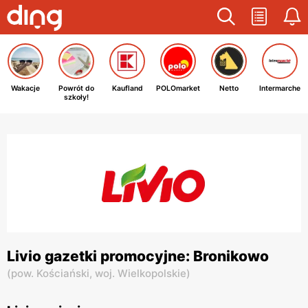
Wakacje
Powrót do
Kaufland
POLOmarket
Netto
Intermarche
szkoły!
Livio gazetki promocyjne: Bronikowo
(
pow. Kościański,
woj. Wielkopolskie
)