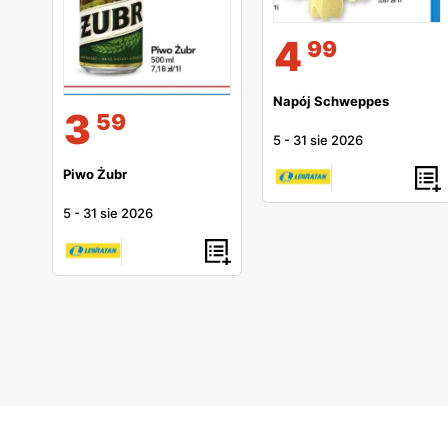
4
99
Napój Schweppes
3
59
5
-
31 sie 2026
Piwo Żubr
5
-
31 sie 2026