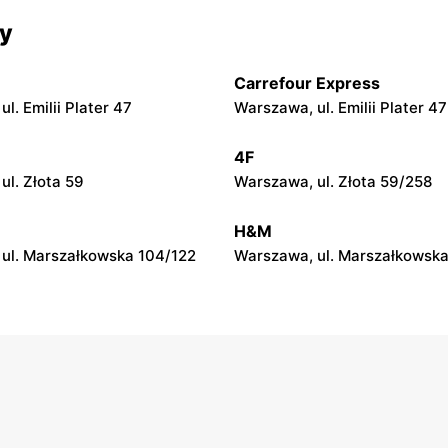
Lewiatan
cy
ul. Majdańska 11
Warszawa al. Stanów Zjedno
Lok. 4
Carrefour Express
Lewiatan
l. Emilii Plater 47
Warszawa, ul. Emilii Plater 47
ul. Globusowa 21
Warszawa, ul. Sonaty 5
4F
ul. Złota 59
Warszawa, ul. Złota 59/258
Lewiatan
ul. Wrzeciono 48
Warszawa, ul. Antoniego Koc
H&M
ul. Marszałkowska 104/122
Warszawa, ul. Marszałkowska