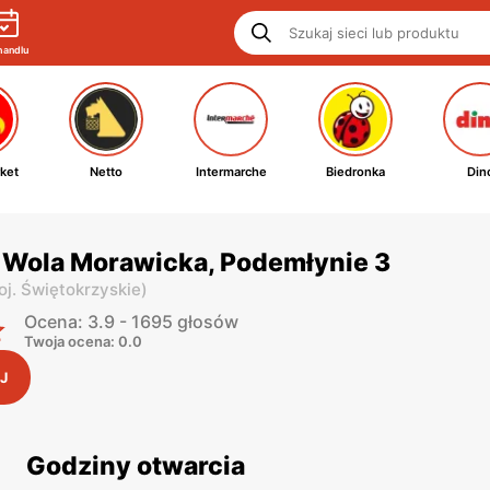
handlu
ket
Netto
Intermarche
Biedronka
Din
- Wola Morawicka, Podemłynie 3
oj. Świętokrzyskie
)
Ocena: 3.9 - 1695 głosów
Twoja ocena: 0.0
J
Godziny otwarcia