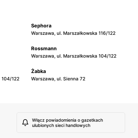
Lewiatan
czonych 72
Warszawa, ul. Bernardyńska 25
Sephora
Lewiatan
Warszawa, ul. Marszałkowska 116/122
Warszawa, ul. Gen. Tadeusza
Pełczyńskiego 32 Lok. 1,2
Rossmann
Warszawa, ul. Marszałkowska 104/122
Lewiatan
jana 1/42
Warszawa, ul. Szeligowska 30 Lok. U2
Żabka
 104/122
Warszawa, ul. Sienna 72
Włącz powiadomienia o gazetkach
ulubionych sieci handlowych