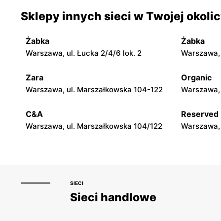
Lewiatan
Lewiatan
Sklepy innych sieci w Twojej okoli
Warszawa, ul. Sabały 3
Warszawa, 
Żabka
Żabka
Lewiatan
Lewiatan
Warszawa, ul. Łucka 2/4/6 lok. 2
Warszawa, u
Warszawa, ul. Bolesława
Warszawa, 
Podczaszyńskiego 1/3
Zara
Organic
Warszawa, ul. Marszałkowska 104-122
Warszawa, 
Lewiatan
Lewiatan
Warszawa, ul. Sándora Petöfiego 3
Warszawa, 
C&A
Reserved
Warszawa, ul. Marszałkowska 104/122
Warszawa, 
SIECI
Sieci handlowe