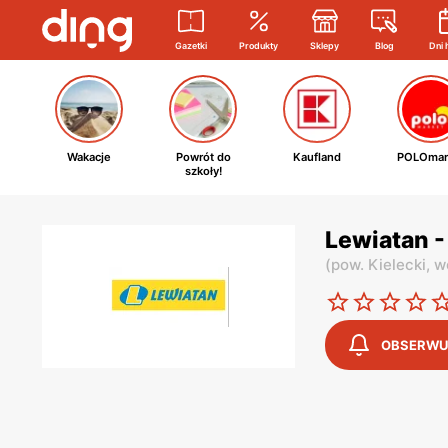
Gazetki
Produkty
Sklepy
Blog
Dni 
Wakacje
Powrót do
Kaufland
POLOmar
szkoły!
Lewiatan 
(
pow. Kielecki,
w
OBSERWU