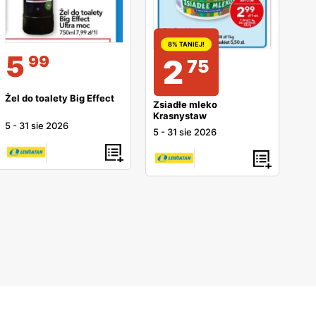
8% TANIEJ!
5
99
2
75
Żel do toalety Big Effect
Zsiadłe mleko
Krasnystaw
5
-
31 sie 2026
5
-
31 sie 2026