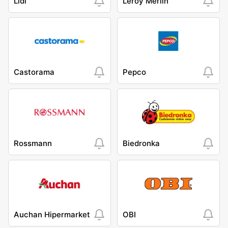
Lidl
Leroy Merlin
Castorama
Pepco
Rossmann
Biedronka
Auchan Hipermarket
OBI