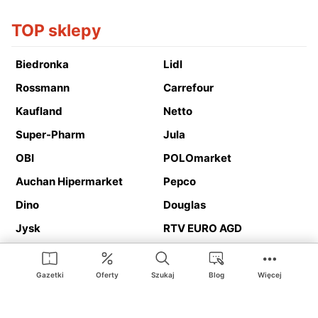
TOP sklepy
Biedronka
Lidl
Rossmann
Carrefour
Kaufland
Netto
Super-Pharm
Jula
OBI
POLOmarket
Auchan Hipermarket
Pepco
Dino
Douglas
Jysk
RTV EURO AGD
Action
Media Expert
Deichmann
Media Markt
Gazetki
Oferty
Szukaj
Blog
Więcej
Ding.pl to serwis internetowy prezentujący
gazetki promocyjne