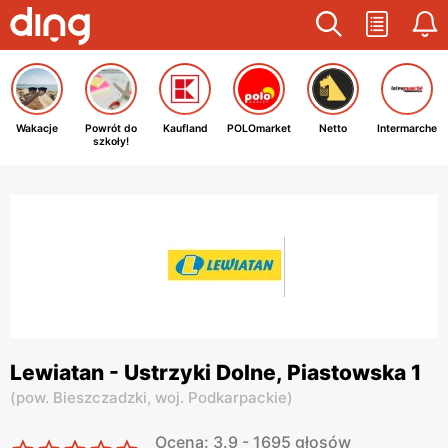
Wakacje
Powrót do
Kaufland
POLOmarket
Netto
Intermarche
szkoły!
Lewiatan - Ustrzyki Dolne, Piastowska 1
(
pow. Bieszczadzki,
woj. Podkarpackie
)
Ocena: 3.9 - 1695 głosów