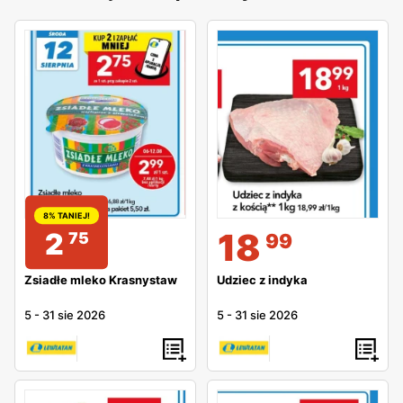
8% TANIEJ!
18
2
75
99
Zsiadłe mleko Krasnystaw
Udziec z indyka
5
-
31 sie 2026
5
-
31 sie 2026