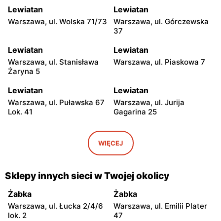
Lewiatan
Lewiatan
Warszawa, ul. Wolska 71/73
Warszawa, ul. Górczewska
37
Lewiatan
Lewiatan
Warszawa, ul. Stanisława
Warszawa, ul. Piaskowa 7
Żaryna 5
Lewiatan
Lewiatan
Warszawa, ul. Puławska 67
Warszawa, ul. Jurija
Lok. 41
Gagarina 25
Lewiatan
Lewiatan
Warszawa, ul. Egipska 4
Warszawa, ul. Elbląska 37
WIĘCEJ
Lewiatan
Lewiatan
Warszawa, ul. Erazma
Warszawa, ul.
Sklepy innych sieci w Twojej okolicy
Ciołka 30
Międzyborska 48
Żabka
Żabka
Lewiatan
Lewiatan
Warszawa, ul. Łucka 2/4/6
Warszawa, ul. Emilii Plater
Warszawa, ul. Sabały 3
Warszawa, ul. Majdańska 11
lok. 2
47