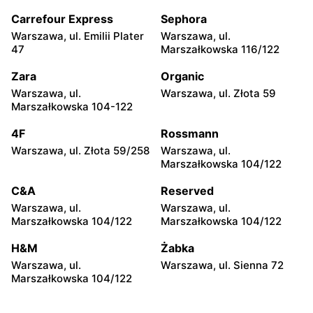
Lewiatan
Lewiatan
Carrefour Express
Sephora
Warszawa al. Stanów
Warszawa, ul.
Warszawa, ul. Emilii Plater
Warszawa, ul.
Zjednoczonych 72 Lok. 4
Bernardyńska 25
47
Marszałkowska 116/122
Lewiatan
Lewiatan
Zara
Organic
Warszawa, ul. Bolesława
Warszawa, ul. Globusowa
Warszawa, ul.
Warszawa, ul. Złota 59
Podczaszyńskiego 1/3
21
Marszałkowska 104-122
Lewiatan
Lewiatan
4F
Rossmann
Warszawa, ul. Sonaty 5
Warszawa, ul. Gen.
Warszawa, ul. Złota 59/258
Warszawa, ul.
Tadeusza Pełczyńskiego 32
Marszałkowska 104/122
Lok. 1,2
C&A
Reserved
Lewiatan
Lewiatan
Warszawa, ul.
Warszawa, ul.
Warszawa, ul. Sándora
Warszawa, ul. Wrzeciono
Marszałkowska 104/122
Marszałkowska 104/122
Petöfiego 3
48
H&M
Żabka
Lewiatan
Lewiatan
Warszawa, ul.
Warszawa, ul. Sienna 72
Warszawa, ul. Antoniego
Warszawa, ul. Szeligowska
Marszałkowska 104/122
Kocjana 1/42
30 Lok. U2