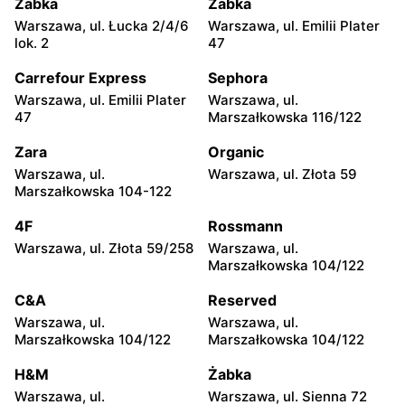
Żabka
Żabka
Lewiatan
Lewiatan
Warszawa, ul. Łucka 2/4/6
Warszawa, ul. Emilii Plater
Warszawa, ul. Sabały 3
Warszawa, ul. Majdańska 11
lok. 2
47
Lewiatan
Lewiatan
Carrefour Express
Sephora
Warszawa al. Stanów
Warszawa, ul.
Warszawa, ul. Emilii Plater
Warszawa, ul.
Zjednoczonych 72 Lok. 4
Bernardyńska 25
47
Marszałkowska 116/122
Lewiatan
Lewiatan
Zara
Organic
Warszawa, ul. Bolesława
Warszawa, ul. Globusowa
Warszawa, ul.
Warszawa, ul. Złota 59
Podczaszyńskiego 1/3
21
Marszałkowska 104-122
Lewiatan
Lewiatan
4F
Rossmann
Warszawa, ul. Sonaty 5
Warszawa, ul. Gen.
Warszawa, ul. Złota 59/258
Warszawa, ul.
Tadeusza Pełczyńskiego 32
Marszałkowska 104/122
Lok. 1,2
C&A
Reserved
Lewiatan
Lewiatan
Warszawa, ul.
Warszawa, ul.
Warszawa, ul. Sándora
Warszawa, ul. Wrzeciono
Marszałkowska 104/122
Marszałkowska 104/122
Petöfiego 3
48
H&M
Żabka
Lewiatan
Lewiatan
Warszawa, ul.
Warszawa, ul. Sienna 72