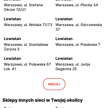
Warszawa, ul. Stefana
Warszawa, ul. Płocka 34
Okrzei 12/U1
Lewiatan
Lewiatan
Warszawa, ul. Wolska 71/73
Warszawa, ul. Górczewska
37
Lewiatan
Lewiatan
Warszawa, ul. Stanisława
Warszawa, ul. Piaskowa 7
Żaryna 5
Lewiatan
Lewiatan
Warszawa, ul. Puławska 67
Warszawa, ul. Jurija
Lok. 41
Gagarina 25
Lewiatan
Lewiatan
Warszawa, ul. Egipska 4
Warszawa, ul. Elbląska 37
WIĘCEJ
Lewiatan
Lewiatan
Warszawa, ul. Erazma
Warszawa, ul.
Sklepy innych sieci w Twojej okolicy
Ciołka 30
Międzyborska 48