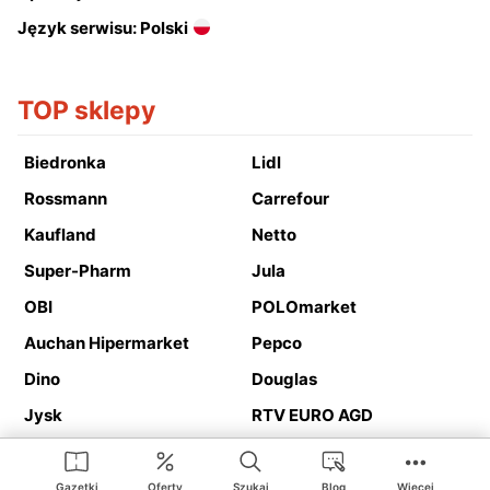
Język serwisu: Polski
TOP sklepy
Biedronka
Lidl
Rossmann
Carrefour
Kaufland
Netto
Super-Pharm
Jula
OBI
POLOmarket
Auchan Hipermarket
Pepco
Dino
Douglas
Jysk
RTV EURO AGD
Action
Media Expert
Deichmann
Media Markt
Gazetki
Oferty
Szukaj
Blog
Więcej