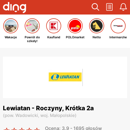
Wakacje
Powrót do
Kaufland
POLOmarket
Netto
Intermarche
szkoły!
Lewiatan - Roczyny, Krótka 2a
(
pow. Wadowicki,
woj. Małopolskie
)
Ocena: 3.9 - 1695 głosów