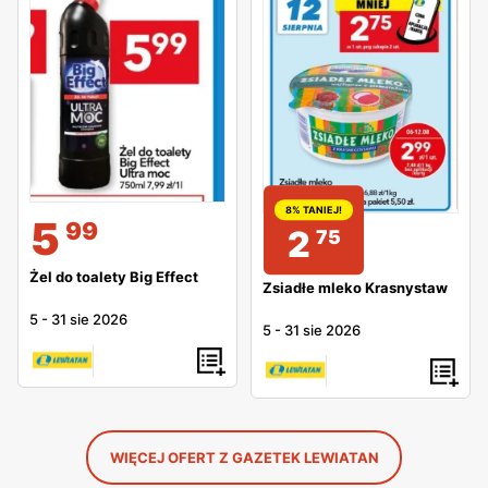
8% TANIEJ!
5
99
2
75
Żel do toalety Big Effect
Zsiadłe mleko Krasnystaw
5
-
31 sie 2026
5
-
31 sie 2026
WIĘCEJ OFERT Z GAZETEK LEWIATAN