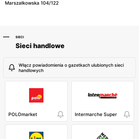
Warszawa, ul. Antoniego
Warszawa, ul. Szeligowska
Marszałkowska 104/122
Kocjana 1/42
30 Lok. U2
SIECI
Sieci handlowe
Włącz powiadomienia o gazetkach ulubionych sieci
handlowych
POLOmarket
Intermarche Super