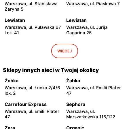
Warszawa, ul. Stanisława
Warszawa, ul. Piaskowa 7
Żaryna 5
Lewiatan
Lewiatan
Warszawa, ul. Puławska 67
Warszawa, ul. Jurija
Lok. 41
Gagarina 25
Lewiatan
Lewiatan
Warszawa, ul. Egipska 4
Warszawa, ul. Elbląska 37
WIĘCEJ
Lewiatan
Lewiatan
Warszawa, ul. Erazma
Warszawa, ul.
Sklepy innych sieci w Twojej okolicy
Ciołka 30
Międzyborska 48
Żabka
Żabka
Lewiatan
Lewiatan
Warszawa, ul. Łucka 2/4/6
Warszawa, ul. Emilii Plater
Warszawa, ul. Sabały 3
Warszawa, ul. Majdańska 11
lok. 2
47
Lewiatan
Lewiatan
Carrefour Express
Sephora
Warszawa al. Stanów
Warszawa, ul.
Warszawa, ul. Emilii Plater
Warszawa, ul.
Zjednoczonych 72 Lok. 4
Bernardyńska 25
47
Marszałkowska 116/122
Lewiatan
Lewiatan
Zara
Organic