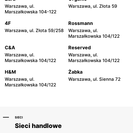
Warszawa, ul. Bolesława
Warszawa, ul. Globusowa
Warszawa, ul.
Warszawa, ul. Złota 59
Podczaszyńskiego 1/3
21
Marszałkowska 104-122
Lewiatan
Lewiatan
4F
Rossmann
Warszawa, ul. Sonaty 5
Warszawa, ul. Gen.
Warszawa, ul. Złota 59/258
Warszawa, ul.
Tadeusza Pełczyńskiego 32
Marszałkowska 104/122
Lok. 1,2
C&A
Reserved
Lewiatan
Lewiatan
Warszawa, ul.
Warszawa, ul.
Warszawa, ul. Sándora
Warszawa, ul. Wrzeciono
Marszałkowska 104/122
Marszałkowska 104/122
Petöfiego 3
48
H&M
Żabka
Lewiatan
Lewiatan
Warszawa, ul.
Warszawa, ul. Sienna 72
Warszawa, ul. Antoniego
Warszawa, ul. Szeligowska
Marszałkowska 104/122
Kocjana 1/42
30 Lok. U2
SIECI
Sieci handlowe