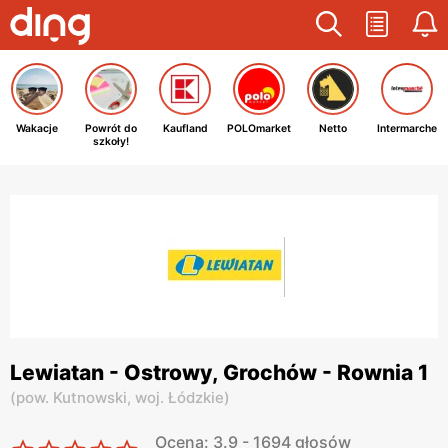
Wakacje
Powrót do
Kaufland
POLOmarket
Netto
Intermarche
szkoły!
Lewiatan - Ostrowy, Grochów - Rownia 1
(
pow. Kutnowski,
woj. Łódzkie
)
Ocena: 3.9 - 1694 głosów