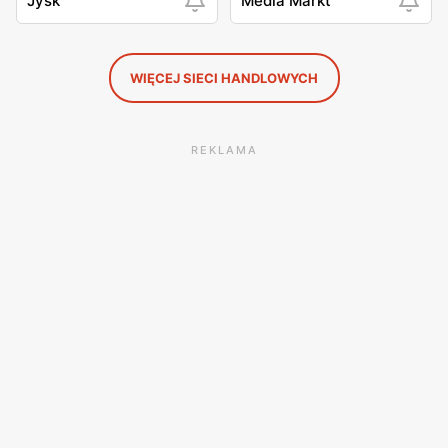
Jysk
Media Markt
WIĘCEJ SIECI HANDLOWYCH
REKLAMA