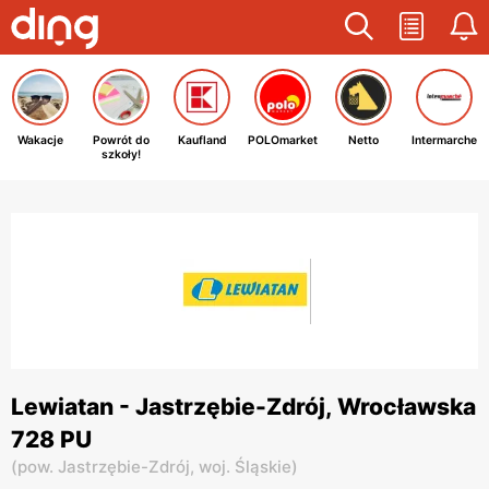
Wakacje
Powrót do
Kaufland
POLOmarket
Netto
Intermarche
szkoły!
Lewiatan - Jastrzębie-Zdrój, Wrocławska
728 PU
(
pow. Jastrzębie-Zdrój,
woj. Śląskie
)