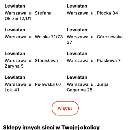
Lewiatan
Lewiatan
Warszawa, ul. Stefana
Warszawa, ul. Płocka 34
Okrzei 12/U1
Lewiatan
Lewiatan
Warszawa, ul. Wolska 71/73
Warszawa, ul. Górczewska
37
Lewiatan
Lewiatan
Warszawa, ul. Stanisława
Warszawa, ul. Piaskowa 7
Żaryna 5
Lewiatan
Lewiatan
Warszawa, ul. Puławska 67
Warszawa, ul. Jurija
Lok. 41
Gagarina 25
Lewiatan
Lewiatan
Warszawa, ul. Egipska 4
Warszawa, ul. Elbląska 37
WIĘCEJ
Lewiatan
Lewiatan
Warszawa, ul. Erazma
Warszawa, ul.
Sklepy innych sieci w Twojej okolicy