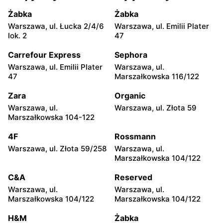
Ciołka 30
Międzyborska 48
Żabka
Żabka
Lewiatan
Lewiatan
Warszawa, ul. Łucka 2/4/6
Warszawa, ul. Emilii Plater
Warszawa, ul. Sabały 3
Warszawa, ul. Majdańska 11
lok. 2
47
Lewiatan
Lewiatan
Carrefour Express
Sephora
Warszawa al. Stanów
Warszawa, ul.
Warszawa, ul. Emilii Plater
Warszawa, ul.
Zjednoczonych 72 Lok. 4
Bernardyńska 25
47
Marszałkowska 116/122
Lewiatan
Lewiatan
Zara
Organic
Warszawa, ul. Bolesława
Warszawa, ul. Globusowa
Warszawa, ul.
Warszawa, ul. Złota 59
Podczaszyńskiego 1/3
21
Marszałkowska 104-122
Lewiatan
Lewiatan
4F
Rossmann
Warszawa, ul. Sonaty 5
Warszawa, ul. Gen.
Warszawa, ul. Złota 59/258
Warszawa, ul.
Tadeusza Pełczyńskiego 32
Marszałkowska 104/122
Lok. 1,2
C&A
Reserved
Lewiatan
Lewiatan
Warszawa, ul.
Warszawa, ul.
Warszawa, ul. Sándora
Warszawa, ul. Wrzeciono
Marszałkowska 104/122
Marszałkowska 104/122
Petöfiego 3
48
H&M
Żabka