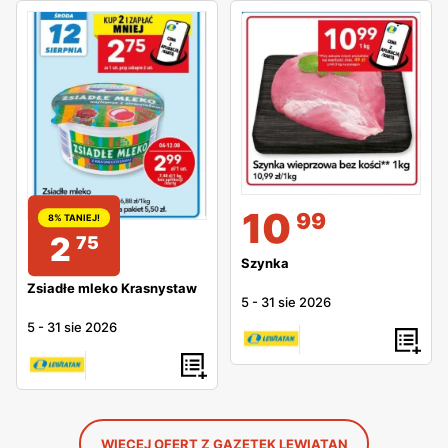
10
99
8% TANIEJ!
2
75
Szynka
Zsiadłe mleko Krasnystaw
5
-
31 sie 2026
5
-
31 sie 2026
WIĘCEJ OFERT Z GAZETEK LEWIATAN