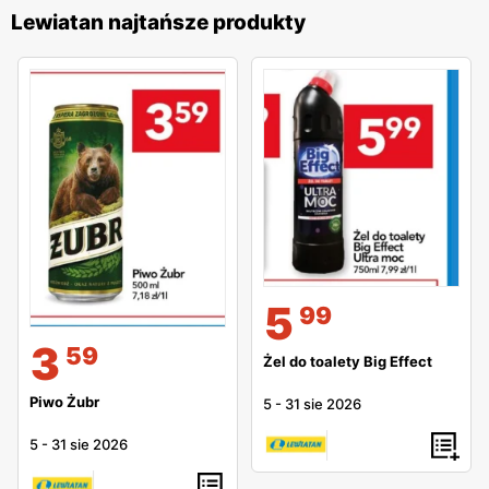
Lewiatan najtańsze produkty
5
99
3
59
Żel do toalety Big Effect
Piwo Żubr
5
-
31 sie 2026
5
-
31 sie 2026