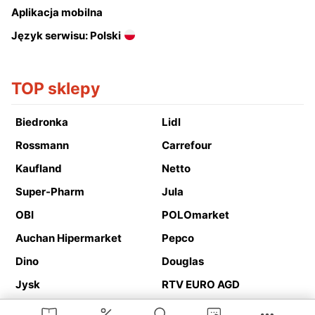
Aplikacja mobilna
Język serwisu: Polski
TOP sklepy
Biedronka
Lidl
Rossmann
Carrefour
Kaufland
Netto
Super-Pharm
Jula
OBI
POLOmarket
Auchan Hipermarket
Pepco
Dino
Douglas
Jysk
RTV EURO AGD
Action
Media Expert