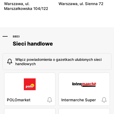
Lewiatan
Lewiatan
Warszawa, ul.
Warszawa, ul. Sienna 72
Warszawa, ul. Antoniego
Warszawa, ul. Szeligowska
Marszałkowska 104/122
Kocjana 1/42
30 Lok. U2
SIECI
Sieci handlowe
Włącz powiadomienia o gazetkach ulubionych sieci
handlowych
POLOmarket
Intermarche Super