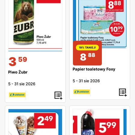
19% TANIEJ!
8
88
3
59
Papier toaletowy Foxy
Piwo Żubr
5
-
31 sie 2026
5
-
31 sie 2026