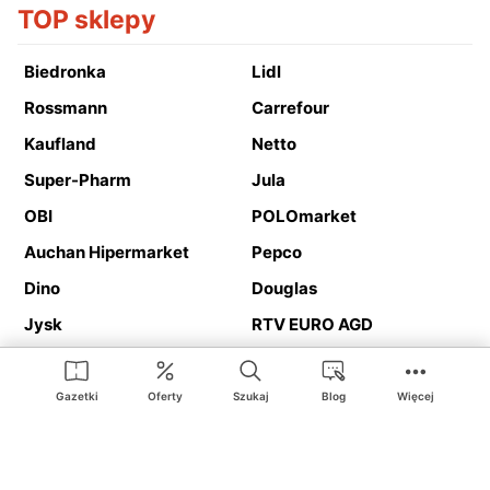
TOP sklepy
Biedronka
Lidl
Rossmann
Carrefour
Kaufland
Netto
Super-Pharm
Jula
OBI
POLOmarket
Auchan Hipermarket
Pepco
Dino
Douglas
Jysk
RTV EURO AGD
Action
Media Expert
Deichmann
Media Markt
Gazetki
Oferty
Szukaj
Blog
Więcej
Ding.pl to serwis internetowy prezentujący
gazetki promocyjne
oraz
katalogi
sklepów i dużych sieci handlowych. Dzięki