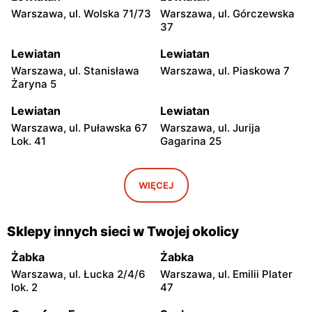
Warszawa, ul. Wolska 71/73
Warszawa, ul. Górczewska
37
Lewiatan
Lewiatan
Warszawa, ul. Stanisława
Warszawa, ul. Piaskowa 7
Żaryna 5
Lewiatan
Lewiatan
Warszawa, ul. Puławska 67
Warszawa, ul. Jurija
Lok. 41
Gagarina 25
Lewiatan
Lewiatan
Warszawa, ul. Egipska 4
Warszawa, ul. Elbląska 37
WIĘCEJ
Lewiatan
Lewiatan
Warszawa, ul. Erazma
Warszawa, ul.
Sklepy innych sieci w Twojej okolicy
Ciołka 30
Międzyborska 48
Żabka
Żabka
Lewiatan
Lewiatan
Warszawa, ul. Łucka 2/4/6
Warszawa, ul. Emilii Plater
Warszawa, ul. Sabały 3
Warszawa, ul. Majdańska 11
lok. 2
47