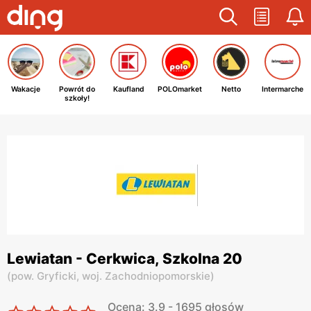
Wakacje
Powrót do
Kaufland
POLOmarket
Netto
Intermarche
szkoły!
Lewiatan - Cerkwica, Szkolna 20
(
pow. Gryficki,
woj. Zachodniopomorskie
)
Ocena: 3.9 - 1695 głosów