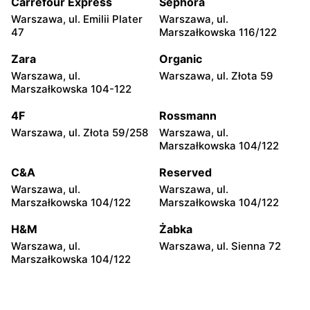
Lewiatan
Lewiatan
Carrefour Express
Sephora
Warszawa al. Stanów
Warszawa, ul.
Warszawa, ul. Emilii Plater
Warszawa, ul.
Zjednoczonych 72 Lok. 4
Bernardyńska 25
47
Marszałkowska 116/122
Lewiatan
Lewiatan
Zara
Organic
Warszawa, ul. Bolesława
Warszawa, ul. Globusowa
Warszawa, ul.
Warszawa, ul. Złota 59
Podczaszyńskiego 1/3
21
Marszałkowska 104-122
Lewiatan
Lewiatan
4F
Rossmann
Warszawa, ul. Sonaty 5
Warszawa, ul. Gen.
Warszawa, ul. Złota 59/258
Warszawa, ul.
Tadeusza Pełczyńskiego 32
Marszałkowska 104/122
Lok. 1,2
C&A
Reserved
Lewiatan
Lewiatan
Warszawa, ul.
Warszawa, ul.
Warszawa, ul. Sándora
Warszawa, ul. Wrzeciono
Marszałkowska 104/122
Marszałkowska 104/122
Petöfiego 3
48
H&M
Żabka
Lewiatan
Lewiatan
Warszawa, ul.
Warszawa, ul. Sienna 72
Warszawa, ul. Antoniego
Warszawa, ul. Szeligowska
Marszałkowska 104/122
Kocjana 1/42
30 Lok. U2