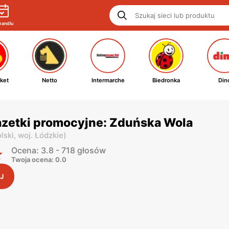
handlu
ket
Netto
Intermarche
Biedronka
Din
azetki promocyjne: Zduńska Wola
lski,
woj. Łódzkie
)
Ocena: 3.8 - 718 głosów
Twoja ocena: 0.0
J