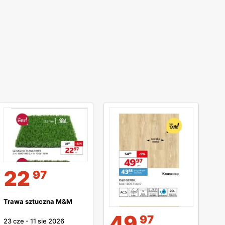
22
97
Trawa sztuczna M&M
49
97
23 cze
-
11 sie 2026