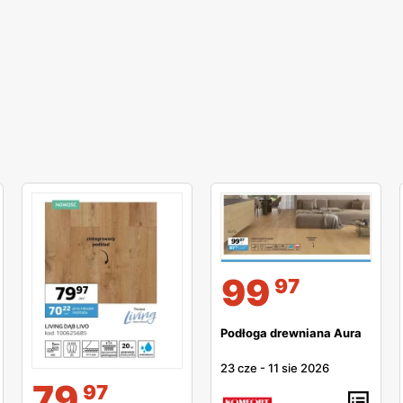
99
97
Podłoga drewniana Aura
23 cze
-
11 sie 2026
79
97