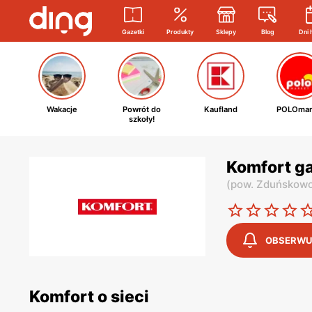
Gazetki
Produkty
Sklepy
Blog
Dni 
Wakacje
Powrót do
Kaufland
POLOmar
szkoły!
Komfort g
(
pow. Zduńskowo
OBSERWU
Komfort o sieci