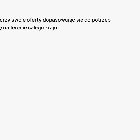
tworzy swoje oferty dopasowując się do potrzeb
na terenie całego kraju.
emy kolekcje paneli podłogowych, podłogi
st zdecydowanym liderem na rynku oferty dywanów.
azetki promocyjnej. Komfort organizuje różne,