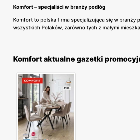
Komfort – specjaliści w branży podłóg
Komfort to polska firma specjalizująca się w branży
wszystkich Polaków, zarówno tych z małymi mieszkani
Komfort – bogata oferta dywanów i paneli podłogo
W sklepach Komfort znajdziemy bogatą ofertę produ
Komfort aktualne gazetki promocyj
drewniane, wykładziny elastyczne i dywanowe. Doda
W sklepach sieci klienci mogą liczyć na fachową po
Komfort – gazetka promocyjna
Komfort posiada liczne promocje dla swoich klientów
atrakcyjne wyprzedaże i promocje, dzięki którym kl