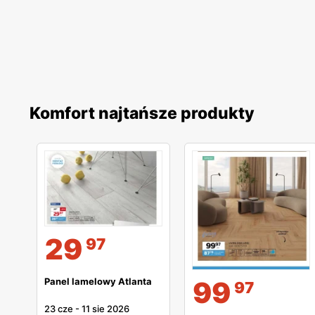
Komfort najtańsze produkty
29
97
Panel lamelowy Atlanta
99
97
23 cze
-
11 sie 2026