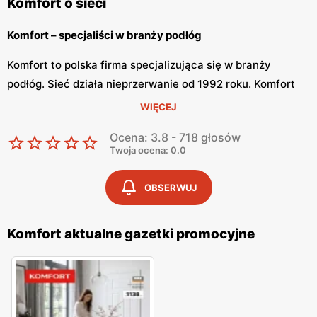
Komfort o sieci
Komfort – specjaliści w branży podłóg
Komfort to polska firma specjalizująca się w branży
podłóg. Sieć działa nieprzerwanie od 1992 roku. Komfort
tworzy swoje oferty dopasowując się do potrzeb
WIĘCEJ
wszystkich Polaków, zarówno tych z małymi mieszkaniami,
Ocena: 3.8 - 718 głosów
jak i okazałymi domami. Placówki sklepu znajdują się na
Twoja ocena: 0.0
terenie całego kraju.
OBSERWUJ
Komfort – bogata oferta dywanów i paneli podłogowych
W sklepach Komfort znajdziemy bogatą ofertę produktów
Komfort aktualne gazetki promocyjne
do aranżacji podłóg. Na sklepowych półkach znajdziemy
kolekcje paneli podłogowych, podłogi drewniane,
wykładziny elastyczne i dywanowe. Dodatkowo sklep ma
duży wybór drzwi i dekoracji. Komfort jest zdecydowanym
liderem na rynku oferty dywanów. W sklepach sieci klienci