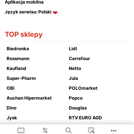
Aplikacja mobilna
Język serwisu: Polski
TOP sklepy
Biedronka
Lidl
Rossmann
Carrefour
Kaufland
Netto
Super-Pharm
Jula
OBI
POLOmarket
Auchan Hipermarket
Pepco
Dino
Douglas
Jysk
RTV EURO AGD
Action
Media Expert