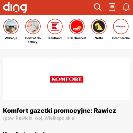
Wakacje
Powrót do
Kaufland
POLOmarket
Netto
Intermarche
szkoły!
Komfort gazetki promocyjne: Rawicz
(
pow. Rawicki,
woj. Wielkopolskie
)