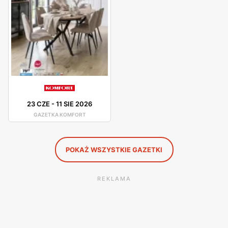
mogą liczyć na fachową poradę od pracowników.
Komfort – gazetka promocyjna
Komfort posiada liczne promocje dla swoich klientów. O
najlepszych okazjach i obniżkach cen dowiemy się z
gazetki promocyjnej. Komfort organizuje różne, atrakcyjne
wyprzedaże i promocje, dzięki którym klienci mogą zakupić
23 CZE
-
11 SIE 2026
produkty w jeszcze niższych cenach.
GAZETKA KOMFORT
POKAŻ WSZYSTKIE GAZETKI
REKLAMA