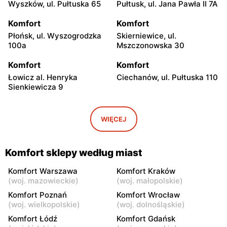
Wyszków, ul. Pułtuska 65
Pułtusk, ul. Jana Pawła II 7A
Komfort
Komfort
Płońsk, ul. Wyszogrodzka
Skierniewice, ul.
100a
Mszczonowska 30
Komfort
Komfort
Łowicz al. Henryka
Ciechanów, ul. Pułtuska 110
Sienkiewicza 9
Komfort
Komfort
Przasnysz, ul. Sierakowo
Białki, ul. Łukowska 109
WIĘCEJ
141
Komfort
Komfort
Komfort sklepy według miast
Radom, ul. Stanisława
Płock, ul. Trasa Ks. Jerzego
Żółkiewskiego 4
Popiełuszki 4
Komfort Warszawa
Komfort Kraków
(
woj. mazowieckie
)
(
woj. małopolskie
)
Komfort
Komfort
Komfort Poznań
Komfort Wrocław
Ostrołęka, ul. Goworowska
Mława, ul. Płocka 94
(
woj. wielkopolskie
)
(
woj. dolnośląskie
)
41
Komfort Łódź
Komfort Gdańsk