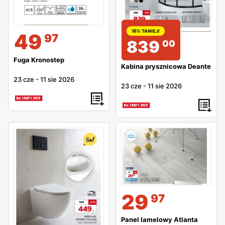
16% TANIEJ!
49
97
839
00
Fuga Kronostep
Kabina prysznicowa Deante
23 cze
-
11 sie 2026
23 cze
-
11 sie 2026
29
97
Panel lamelowy Atlanta