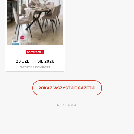
mogą liczyć na fachową poradę od pracowników.
Komfort – gazetka promocyjna
Komfort posiada liczne promocje dla swoich klientów. O
najlepszych okazjach i obniżkach cen dowiemy się z
gazetki promocyjnej. Komfort organizuje różne, atrakcyjne
wyprzedaże i promocje, dzięki którym klienci mogą zakupić
23 CZE
-
11 SIE 2026
produkty w jeszcze niższych cenach.
GAZETKA KOMFORT
POKAŻ WSZYSTKIE GAZETKI
REKLAMA