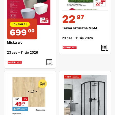
22
97
20% TANIEJ!
Trawa sztuczna M&M
699
00
23 cze
-
11 sie 2026
Miska wc
23 cze
-
11 sie 2026