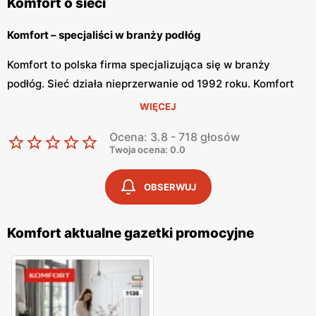
Komfort o sieci
Komfort – specjaliści w branży podłóg
Komfort to polska firma specjalizująca się w branży
podłóg. Sieć działa nieprzerwanie od 1992 roku. Komfort
tworzy swoje oferty dopasowując się do potrzeb
WIĘCEJ
wszystkich Polaków, zarówno tych z małymi mieszkaniami,
Ocena: 3.8 - 718 głosów
jak i okazałymi domami. Placówki sklepu znajdują się na
Twoja ocena: 0.0
terenie całego kraju.
OBSERWUJ
Komfort – bogata oferta dywanów i paneli podłogowych
W sklepach Komfort znajdziemy bogatą ofertę produktów
Komfort aktualne gazetki promocyjne
do aranżacji podłóg. Na sklepowych półkach znajdziemy
kolekcje paneli podłogowych, podłogi drewniane,
wykładziny elastyczne i dywanowe. Dodatkowo sklep ma
duży wybór drzwi i dekoracji. Komfort jest zdecydowanym
liderem na rynku oferty dywanów. W sklepach sieci klienci