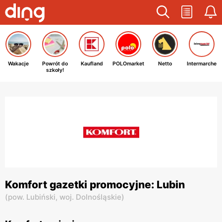
Wakacje
Powrót do
Kaufland
POLOmarket
Netto
Intermarche
szkoły!
Komfort gazetki promocyjne: Lubin
(
pow. Lubiński,
woj. Dolnośląskie
)