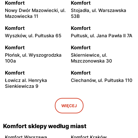
Komfort
Komfort
Nowy Dwór Mazowiecki, ul.
Stojadła, ul. Warszawska
Mazowiecka 11
53B
Komfort
Komfort
Wyszków, ul. Pułtuska 65
Pułtusk, ul. Jana Pawła II 7A
Komfort
Komfort
Płońsk, ul. Wyszogrodzka
Skierniewice, ul.
100a
Mszczonowska 30
Komfort
Komfort
Łowicz al. Henryka
Ciechanów, ul. Pułtuska 110
Sienkiewicza 9
Komfort
Komfort
Przasnysz, ul. Sierakowo
Białki, ul. Łukowska 109
WIĘCEJ
141
Komfort
Komfort
Komfort sklepy według miast
Radom, ul. Stanisława
Płock, ul. Trasa Ks. Jerzego
Żółkiewskiego 4
Popiełuszki 4
Komfort Warszawa
Komfort Kraków