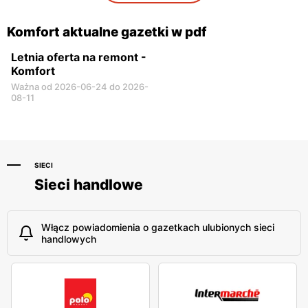
Biała Podlaska, ul. Sidorska
Bełchatów, ul. Kolejowa 4
59
Komfort aktualne gazetki w pdf
Letnia oferta na remont -
Komfort
Ważna od 2026-06-24 do 2026-
08-11
SIECI
Sieci handlowe
Włącz powiadomienia o gazetkach ulubionych sieci
handlowych