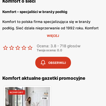
Komfort o sieci
Komfort – specjaliści w branży podłóg
Komfort to polska firma specjalizująca się w branży
podłóg. Sieć działa nieprzerwanie od 1992 roku. Komfort
tworzy swoje oferty dopasowując się do potrzeb
WIĘCEJ
wszystkich Polaków, zarówno tych z małymi mieszkaniami,
Ocena: 3.8 - 718 głosów
jak i okazałymi domami. Placówki sklepu znajdują się na
Twoja ocena: 0.0
terenie całego kraju.
OBSERWUJ
Komfort – bogata oferta dywanów i paneli podłogowych
W sklepach Komfort znajdziemy bogatą ofertę produktów
Komfort aktualne gazetki promocyjne
do aranżacji podłóg. Na sklepowych półkach znajdziemy
kolekcje paneli podłogowych, podłogi drewniane,
wykładziny elastyczne i dywanowe. Dodatkowo sklep ma
duży wybór drzwi i dekoracji. Komfort jest zdecydowanym
liderem na rynku oferty dywanów. W sklepach sieci klienci