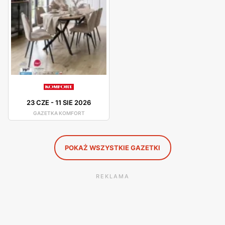
mogą liczyć na fachową poradę od pracowników.
Komfort – gazetka promocyjna
Komfort posiada liczne promocje dla swoich klientów. O
najlepszych okazjach i obniżkach cen dowiemy się z
gazetki promocyjnej. Komfort organizuje różne, atrakcyjne
wyprzedaże i promocje, dzięki którym klienci mogą zakupić
23 CZE
-
11 SIE 2026
produkty w jeszcze niższych cenach.
GAZETKA KOMFORT
POKAŻ WSZYSTKIE GAZETKI
REKLAMA