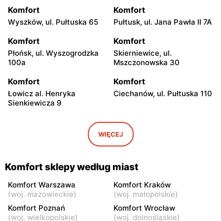
Komfort
Komfort
Wyszków, ul. Pułtuska 65
Pułtusk, ul. Jana Pawła II 7A
Komfort
Komfort
Płońsk, ul. Wyszogrodzka
Skierniewice, ul.
100a
Mszczonowska 30
Komfort
Komfort
Łowicz al. Henryka
Ciechanów, ul. Pułtuska 110
Sienkiewicza 9
Komfort
Komfort
Przasnysz, ul. Sierakowo
Białki, ul. Łukowska 109
WIĘCEJ
141
Komfort
Komfort
Komfort sklepy według miast
Radom, ul. Stanisława
Płock, ul. Trasa Ks. Jerzego
Żółkiewskiego 4
Popiełuszki 4
Komfort Warszawa
Komfort Kraków
(
woj. mazowieckie
)
(
woj. małopolskie
)
Komfort
Komfort
Komfort Poznań
Komfort Wrocław
Ostrołęka, ul. Goworowska
Mława, ul. Płocka 94
(
woj. wielkopolskie
)
(
woj. dolnośląskie
)