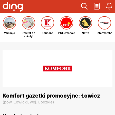
Wakacje
Powrót do
Kaufland
POLOmarket
Netto
Intermarche
szkoły!
Komfort gazetki promocyjne: Łowicz
(
pow. Łowicki,
woj. Łódzkie
)