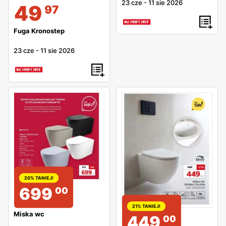
23 cze
-
11 sie 2026
49
97
Fuga Kronostep
23 cze
-
11 sie 2026
20% TANIEJ!
699
00
21% TANIEJ!
Miska wc
449
00