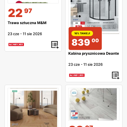
22
97
Trawa sztuczna M&M
23 cze
-
11 sie 2026
16% TANIEJ!
839
00
Kabina prysznicowa Deante
23 cze
-
11 sie 2026