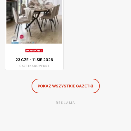
mogą liczyć na fachową poradę od pracowników.
Komfort – gazetka promocyjna
Komfort posiada liczne promocje dla swoich klientów. O
najlepszych okazjach i obniżkach cen dowiemy się z
gazetki promocyjnej. Komfort organizuje różne, atrakcyjne
wyprzedaże i promocje, dzięki którym klienci mogą zakupić
23 CZE
-
11 SIE 2026
produkty w jeszcze niższych cenach.
GAZETKA KOMFORT
POKAŻ WSZYSTKIE GAZETKI
REKLAMA