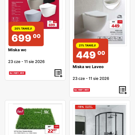
20% TANIEJ!
699
00
21% TANIEJ!
Miska wc
449
00
23 cze
-
11 sie 2026
Miska wc Laveo
23 cze
-
11 sie 2026