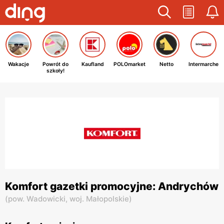
Wakacje
Powrót do
Kaufland
POLOmarket
Netto
Intermarche
szkoły!
Komfort gazetki promocyjne: Andrychów
(
pow. Wadowicki,
woj. Małopolskie
)