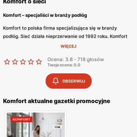
Komfort o sieci
Komfort – specjaliści w branży podłóg
Komfort to polska firma specjalizująca się w branży
podłóg. Sieć działa nieprzerwanie od 1992 roku. Komfort
tworzy swoje oferty dopasowując się do potrzeb
WIĘCEJ
wszystkich Polaków, zarówno tych z małymi mieszkaniami,
Ocena: 3.8 - 718 głosów
jak i okazałymi domami. Placówki sklepu znajdują się na
Twoja ocena: 0.0
terenie całego kraju.
OBSERWUJ
Komfort – bogata oferta dywanów i paneli podłogowych
W sklepach Komfort znajdziemy bogatą ofertę produktów
Komfort aktualne gazetki promocyjne
do aranżacji podłóg. Na sklepowych półkach znajdziemy
kolekcje paneli podłogowych, podłogi drewniane,
wykładziny elastyczne i dywanowe. Dodatkowo sklep ma
duży wybór drzwi i dekoracji. Komfort jest zdecydowanym
liderem na rynku oferty dywanów. W sklepach sieci klienci