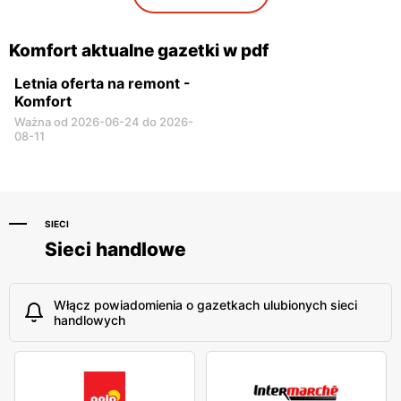
Biała Podlaska, ul. Sidorska
Bełchatów, ul. Kolejowa 4
59
Komfort aktualne gazetki w pdf
Letnia oferta na remont -
Komfort
Ważna od 2026-06-24 do 2026-
08-11
SIECI
Sieci handlowe
Włącz powiadomienia o gazetkach ulubionych sieci
handlowych