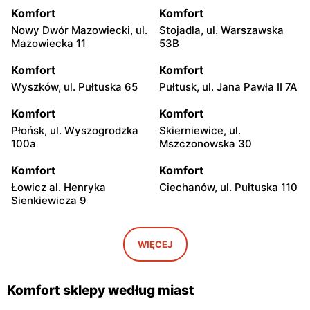
Komfort
Komfort
Nowy Dwór Mazowiecki, ul.
Stojadła, ul. Warszawska
Mazowiecka 11
53B
Komfort
Komfort
Wyszków, ul. Pułtuska 65
Pułtusk, ul. Jana Pawła II 7A
Komfort
Komfort
Płońsk, ul. Wyszogrodzka
Skierniewice, ul.
100a
Mszczonowska 30
Komfort
Komfort
Łowicz al. Henryka
Ciechanów, ul. Pułtuska 110
Sienkiewicza 9
Komfort
Komfort
Przasnysz, ul. Sierakowo
Białki, ul. Łukowska 109
WIĘCEJ
141
Komfort
Komfort
Komfort sklepy według miast
Radom, ul. Stanisława
Płock, ul. Trasa Ks. Jerzego