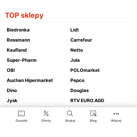
TOP sklepy
Biedronka
Lidl
Rossmann
Carrefour
Kaufland
Netto
Super-Pharm
Jula
OBI
POLOmarket
Auchan Hipermarket
Pepco
Dino
Douglas
Jysk
RTV EURO AGD
Action
Media Expert
Deichmann
Media Markt
Gazetki
Oferty
Szukaj
Blog
Więcej