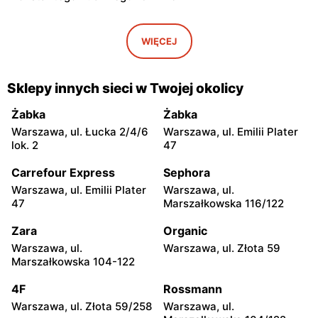
Kaufland
Kaufland
Żyrardów, ul.
Wyszków, ul. Centralna 2
WIĘCEJ
Skrowaczewskiego 27
Kaufland
Kaufland
Sklepy innych sieci w Twojej okolicy
Sochaczew al. 600-lecia
Garwolin, ul. Kościuszki 65
39
Żabka
Żabka
Warszawa, ul. Łucka 2/4/6
Warszawa, ul. Emilii Plater
Kaufland
Kaufland
lok. 2
47
Płońsk, ul. Żołnierzy
Skierniewice, ul. Ks. Kard.
Wyklętych 16
Prym. Stefana
Carrefour Express
Sephora
Wyszyńskiego 13/15
Warszawa, ul. Emilii Plater
Warszawa, ul.
47
Marszałkowska 116/122
Kaufland
Kaufland
Łowicz, ul. Stefana
Ciechanów, ul. Armii
Zara
Organic
Starzyńskiego 10-12
Krajowej 15
Warszawa, ul.
Warszawa, ul. Złota 59
Marszałkowska 104-122
Kaufland
Kaufland
Kozienice, ul. Warszawska
Siedlce, ul. Sokołowska 113
4F
Rossmann
59e
Warszawa, ul. Złota 59/258
Warszawa, ul.