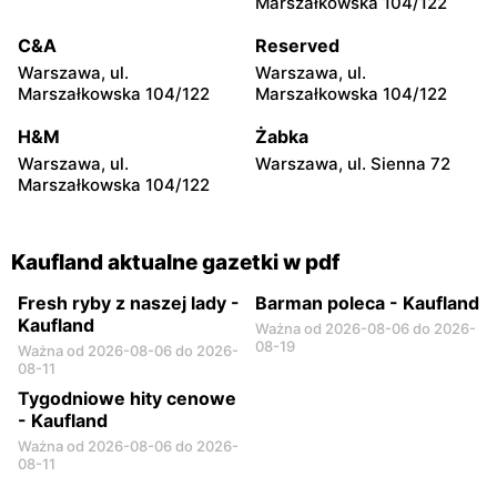
Marszałkowska 104/122
Kaufland
Kaufland
Ostrów Mazowiecka, ul.
Dęblin, ul. 15 Pułku
C&A
Reserved
Lubiejewska 65
Piechoty Wilków 5i
Warszawa, ul.
Warszawa, ul.
Marszałkowska 104/122
Marszałkowska 104/122
Kaufland
Kaufland
Radom, ul. 25 Czerwca 46
Płock, ul. Konstantego
H&M
Żabka
A
Ildefonsa Gałczyńskiego 11
Warszawa, ul.
Warszawa, ul. Sienna 72
Marszałkowska 104/122
Kaufland
Kaufland
Radom, ul. Sycyńska 41
Łuków, ul. Przemysłowa 22
Kaufland aktualne gazetki w pdf
Fresh ryby z naszej lady -
Barman poleca - Kaufland
Kaufland
Ważna od 2026-08-06 do 2026-
08-19
Ważna od 2026-08-06 do 2026-
08-11
Tygodniowe hity cenowe
- Kaufland
Ważna od 2026-08-06 do 2026-
08-11