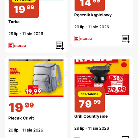
14
99
19
99
Ręcznik kąpielowy
Torba
29 lip
-
11 sie 2026
29 lip
-
11 sie 2026
38% TANIEJ!
79
99
19
99
Grill Countryside
Plecak Crivit
29 lip
-
11 sie 2026
29 lip
-
11 sie 2026