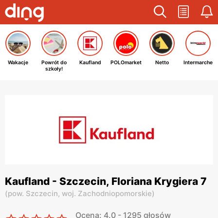
Wakacje
Powrót do
Kaufland
POLOmarket
Netto
Intermarche
szkoły!
Kaufland - Szczecin, Floriana Krygiera 7
(
pow. Szczecin,
woj. Zachodniopomorskie
)
Ocena: 4.0 - 1295 głosów