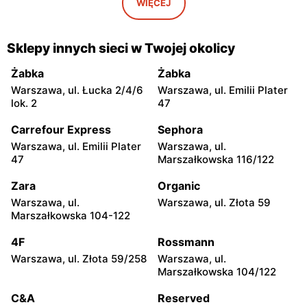
Żyrardów, ul.
Wyszków, ul. Centralna 2
WIĘCEJ
Skrowaczewskiego 27
Kaufland
Kaufland
Sklepy innych sieci w Twojej okolicy
Sochaczew al. 600-lecia
Garwolin, ul. Kościuszki 65
39
Żabka
Żabka
Warszawa, ul. Łucka 2/4/6
Warszawa, ul. Emilii Plater
Kaufland
Kaufland
lok. 2
47
Płońsk, ul. Żołnierzy
Skierniewice, ul. Ks. Kard.
Wyklętych 16
Prym. Stefana
Carrefour Express
Sephora
Wyszyńskiego 13/15
Warszawa, ul. Emilii Plater
Warszawa, ul.
47
Marszałkowska 116/122
Kaufland
Kaufland
Łowicz, ul. Stefana
Ciechanów, ul. Armii
Zara
Organic
Starzyńskiego 10-12
Krajowej 15
Warszawa, ul.
Warszawa, ul. Złota 59
Marszałkowska 104-122
Kaufland
Kaufland
Kozienice, ul. Warszawska
Siedlce, ul. Sokołowska 113
4F
Rossmann
59e
Warszawa, ul. Złota 59/258
Warszawa, ul.
Marszałkowska 104/122
Kaufland
Kaufland
Ostrów Mazowiecka, ul.
Dęblin, ul. 15 Pułku
C&A
Reserved