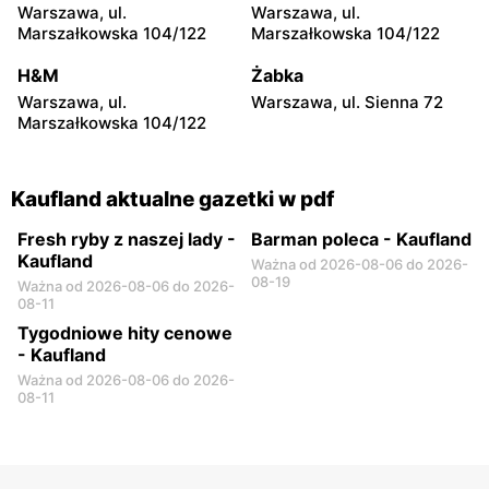
Lubiejewska 65
Piechoty Wilków 5i
Warszawa, ul.
Warszawa, ul.
Marszałkowska 104/122
Marszałkowska 104/122
Kaufland
Kaufland
Radom, ul. 25 Czerwca 46
Płock, ul. Konstantego
H&M
Żabka
A
Ildefonsa Gałczyńskiego 11
Warszawa, ul.
Warszawa, ul. Sienna 72
Marszałkowska 104/122
Kaufland
Kaufland
Radom, ul. Sycyńska 41
Łuków, ul. Przemysłowa 22
Kaufland aktualne gazetki w pdf
Fresh ryby z naszej lady -
Barman poleca - Kaufland
Kaufland
Ważna od 2026-08-06 do 2026-
08-19
Ważna od 2026-08-06 do 2026-
08-11
Tygodniowe hity cenowe
- Kaufland
Ważna od 2026-08-06 do 2026-
08-11