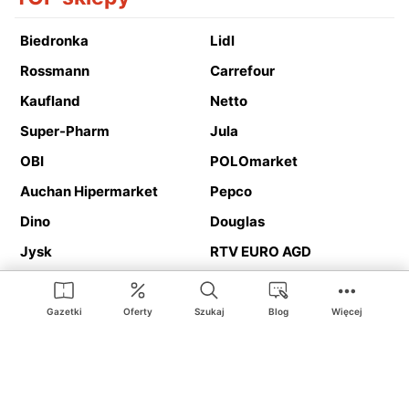
Biedronka
Lidl
Rossmann
Carrefour
Kaufland
Netto
Super-Pharm
Jula
OBI
POLOmarket
Auchan Hipermarket
Pepco
Dino
Douglas
Jysk
RTV EURO AGD
Action
Media Expert
Deichmann
Media Markt
Gazetki
Oferty
Szukaj
Blog
Więcej
Ding.pl to serwis internetowy prezentujący
gazetki promocyjne
oraz
katalogi
sklepów i dużych sieci handlowych. Dzięki
geolokalizacji otrzymasz przede wszystkim oferty sklepów, z