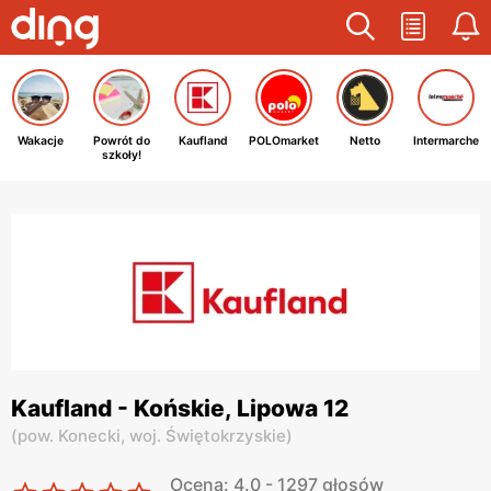
Wakacje
Powrót do
Kaufland
POLOmarket
Netto
Intermarche
szkoły!
Kaufland - Końskie, Lipowa 12
(
pow. Konecki,
woj. Świętokrzyskie
)
Ocena: 4.0 - 1297 głosów