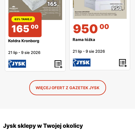
63% TANIEJ!
950
00
165
00
Rama łóżka
Kołdra Kronborg
21 lip
-
9 sie 2026
21 lip
-
9 sie 2026
WIĘCEJ OFERT Z GAZETEK JYSK
Jysk sklepy w Twojej okolicy