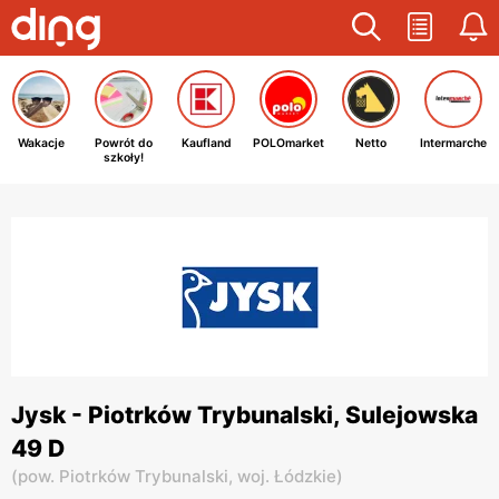
Wakacje
Powrót do
Kaufland
POLOmarket
Netto
Intermarche
szkoły!
Jysk - Piotrków Trybunalski, Sulejowska
49 D
(
pow. Piotrków Trybunalski,
woj. Łódzkie
)