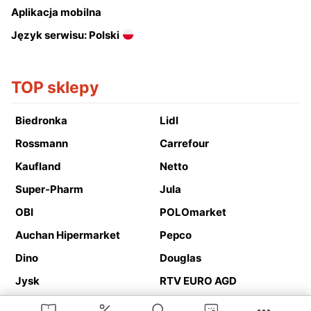
Aplikacja mobilna
Język serwisu: Polski
TOP sklepy
Biedronka
Lidl
Rossmann
Carrefour
Kaufland
Netto
Super-Pharm
Jula
OBI
POLOmarket
Auchan Hipermarket
Pepco
Dino
Douglas
Jysk
RTV EURO AGD
Action
Media Expert