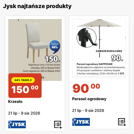
Jysk najtańsze produkty
44% TANIEJ!
90
00
150
00
Parasol ogrodowy
Krzesło
21 lip
-
9 sie 2026
21 lip
-
9 sie 2026