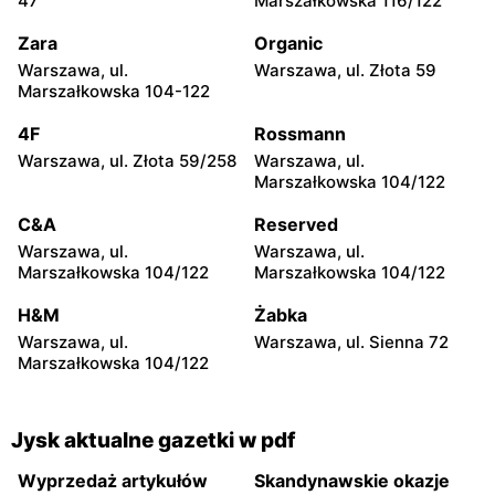
47
Marszałkowska 116/122
Żyrardowska 14
63
Zara
Organic
Jysk
Jysk
Warszawa, ul.
Warszawa, ul. Złota 59
Grójec, ul. Armii Krajowej
Żyrardów, ul. Kilińskiego 9
Marszałkowska 104-122
50
4F
Rossmann
Jysk
Jysk
Warszawa, ul. Złota 59/258
Warszawa, ul.
Sochaczew, ul. Wójtówka
Garwolin, ul. Trakt Lwowski
Marszałkowska 104/122
2b
41
C&A
Reserved
Jysk
Jysk
Warszawa, ul.
Warszawa, ul.
Płońsk, ul. Warszawska 59
Skierniewice, ul. Jana III
Marszałkowska 104/122
Marszałkowska 104/122
Sobieskiego 5A
H&M
Żabka
Jysk
Jysk
Warszawa, ul.
Warszawa, ul. Sienna 72
Rawa Mazowiecka, ul.
Łowicz, ul. Warszawska 1
Marszałkowska 104/122
Władysława Stanisława
Reymonta 7a
Jysk aktualne gazetki w pdf
Wyprzedaż artykułów
Skandynawskie okazje