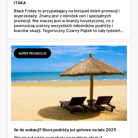
ITAKA
Black Friday to przypadający na listopad dzień promocji i
wyprzedaży. Znany jest z obniżek cen i specjalnych
promocji. Nie inaczej jest w branży turystycznej, co z
pewnością ucieszy wszystkich miłośników podróży i
łowców okazji. Tegoroczny Czarny Piątek to cały tydzień
wysokich obniżek cen na topowe kierunki w Biurze
Podróży ITAKA podczas Black Friday Week.
SUPER PROMOCJE
Ile do wakacji? Biura podróży już gotowe na lato 2021!
Wiecie już gdzie wyjechać i poznaliście oferty?