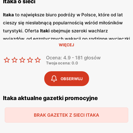
Itaka o sieci
Itaka
to największe biuro podróży w Polsce, które od lat
cieszy się niesłabnącą popularnością wśród miłośników
turystyki. Oferta
Itaki
obejmuje szeroki wachlarz
wyjazdów, od egzotycznych wakacji po rodzinne wycieczki
WIĘCEJ
w Europie. Biuro podróży stawia na wysoką jakość usług
oraz atrakcyjne
promocje
, które pozwalają klientom na
Ocena: 4.9 - 181 głosów
korzystanie z wyjątkowych ofert w konkurencyjnych
Twoja ocena: 0.0
cenach.
Gazetki promocyjne
Itaki
ukazują się regularnie,
zazwyczaj co kwartał, prezentując najnowsze propozycje
OBSERWUJ
wyjazdów oraz specjalne zniżki. Dzięki nim klienci mogą
planować swoje wakacje z wyprzedzeniem, korzystając z
Itaka aktualne gazetki promocyjne
najlepszych okazji.
Itaka
oferuje również programy
lojalnościowe oraz last minute, co dodatkowo zwiększa
BRAK GAZETEK Z SIECI ITAKA
atrakcyjność jej oferty. Biuro podróży
Itaka
posiada
oddziały w całej Polsce, co sprawia, że jest łatwo dostępne