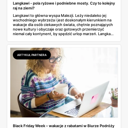
Langkawi - pola ryżowe i podniebne mosty. Czy to kolejny
raj na ziemi?
Langkawi to główna wyspa Malezji. Leży niedaleko jej
wschodniego wybrzeża i jest doskonałym kierunkiem na
wakacje dla osób ciekawych świata, chętnie poznających
nowe kultury i obyczaje oraz gotowych przemierzyć
niemal cały kontynent, by spędzić urlop marzeń. Langkawi
to raj na Ziemi w pigułce. Tu można naprawdę beztrosko
odpocząć.
ARTYKUŁ PARTNERA
Black Friday Week – wakacje z rabatami w Biurze Podróży