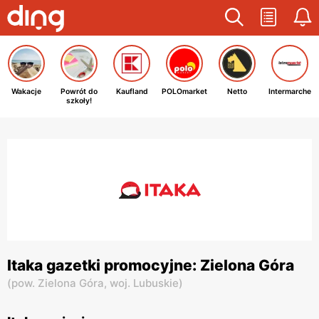
Wakacje
Powrót do
Kaufland
POLOmarket
Netto
Intermarche
szkoły!
Itaka gazetki promocyjne: Zielona Góra
(
pow. Zielona Góra,
woj. Lubuskie
)