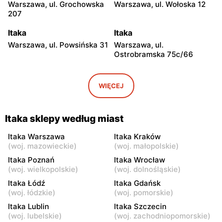
Warszawa, ul. Grochowska
Warszawa, ul. Wołoska 12
207
Itaka
Itaka
Warszawa, ul. Powsińska 31
Warszawa, ul.
Ostrobramska 75c/66
Itaka
Itaka
Warszawa, ul. Górczewska
Warszawa, ul. Jubilerska
WIĘCEJ
212-226
1/3
Itaka
Itaka
Itaka sklepy według miast
Warszawa al. Komisji
Warszawa, ul. Głębocka 15
Edukacji Narodowej 96
Itaka Warszawa
Itaka Kraków
(
woj. mazowieckie
)
(
woj. małopolskie
)
Itaka
Itaka
Itaka Poznań
Itaka Wrocław
Warszawa, ul. Zgrupowania
Warszawa, ul. Franciszka
(
woj. wielkopolskie
)
(
woj. dolnośląskie
)
AK Kampinos 15
Klimczaka 17/207
Itaka Łódź
Itaka Gdańsk
(
woj. łódzkie
)
(
woj. pomorskie
)
Itaka
Itaka
Itaka Lublin
Itaka Szczecin
Marki al. Marsz. Józefa
Warszawa, ul. Światowida
(
woj. lubelskie
)
(
woj. zachodniopomorskie
)
Piłsudskiego 1
17