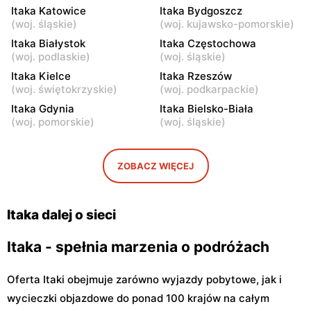
Itaka Katowice
Itaka Bydgoszcz
Itaka
Itaka
(
woj. śląskie
)
(
woj. kujawsko-pomorskie
)
Łomianki, ul. Brukowa 25
Janki, ul. Mszczonowska 3
Itaka Białystok
Itaka Częstochowa
(
woj. podlaskie
)
(
woj. śląskie
)
Itaka
Itaka
Itaka Kielce
Itaka Rzeszów
Piaseczno, ul. Puławska 46
Pruszków, ul. Henryka
(
woj. świętokrzyskie
)
(
woj. podkarpackie
)
Sienkiewicza 19
Itaka Gdynia
Itaka Bielsko-Biała
Itaka
Itaka
(
woj. pomorskie
)
(
woj. śląskie
)
Legionowo, ul. Marsz.
Grodzisk Mazowiecki, ul.
Józefa Piłsudskiego 31c
Henryka Sienkiewicza
46/50
ZOBACZ WIĘCEJ
Itaka
Itaka
Mińsk Mazowiecki, ul.
Siedlce, ul. Józefa
Itaka dalej o sieci
Warszawska 63A
Piłsudskiego 74
Itaka - spełnia marzenia o podróżach
Oferta Itaki obejmuje zarówno wyjazdy pobytowe, jak i
wycieczki objazdowe do ponad 100 krajów na całym