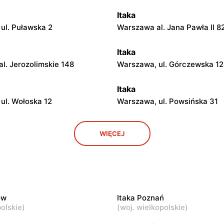
Itaka
ul. Puławska 2
Warszawa al. Jana Pawła II 8
Itaka
l. Jerozolimskie 148
Warszawa, ul. Górczewska 1
Itaka
ul. Wołoska 12
Warszawa, ul. Powsińska 31
Itaka
WIĘCEJ
l. Jubilerska 1/3
Warszawa al. Komisji Edukacj
Narodowej 96
Itaka
ul. Franciszka Klimczaka
Marki al. Marsz. Józefa Piłsu
ów
Itaka Poznań
olskie
)
(
woj. wielkopolskie
)
Itaka