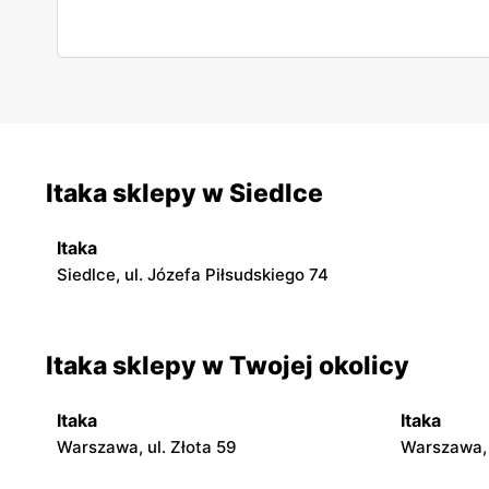
to raj na Ziemi w pigułce. Tu można naprawdę beztrosko
odpocząć.
Itaka sklepy w Siedlce
Itaka
Siedlce, ul. Józefa Piłsudskiego 74
Itaka sklepy w Twojej okolicy
Itaka
Itaka
Warszawa, ul. Złota 59
Warszawa, 