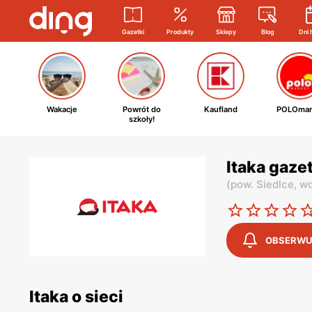
Gazetki
Produkty
Sklepy
Blog
Dni 
Wakacje
Powrót do
Kaufland
POLOmar
szkoły!
Itaka gaze
(
pow. Siedlce,
wo
OBSERWU
Itaka o sieci