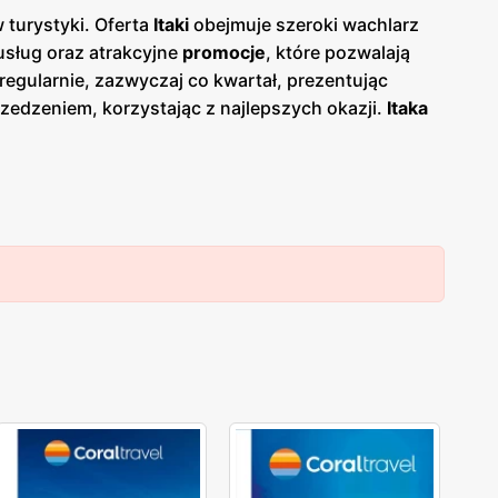
 turystyki. Oferta
Itaki
obejmuje szeroki wachlarz
usług oraz atrakcyjne
promocje
, które pozwalają
regularnie, zazwyczaj co kwartał, prezentując
zedzeniem, korzystając z najlepszych okazji.
Itaka
o podróży
Itaka
posiada oddziały w całej Polsce, co
 bezpieczeństwo podróży to główne atuty
Itaki
. Klienci
rmalności. Dzięki wieloletniemu doświadczeniu oraz
jszych miejscach globu. Oferta biura podróży jest
ycje wypoczynku.
Itaka
to synonim niezawodności i
ocjom
i
gazetkom promocyjnym
klienci mogą