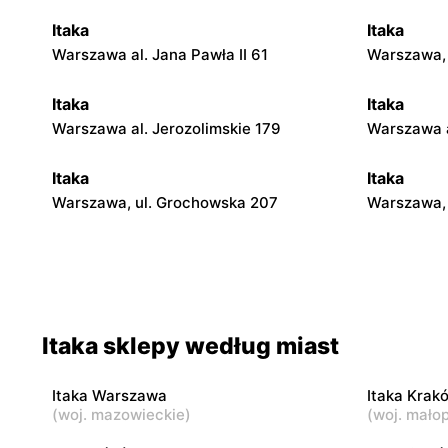
Itaka
Itaka
Warszawa al. Jana Pawła II 61
Warszawa, 
Itaka
Itaka
Warszawa al. Jerozolimskie 179
Warszawa a
Itaka
Itaka
Warszawa, ul. Grochowska 207
Warszawa, 
Itaka
Itaka
Warszawa, ul. Górczewska 212-226
Warszawa, u
Itaka sklepy według miast
Itaka
Itaka
Warszawa, ul. Zgrupowania AK
Warszawa, 
Kampinos 15
17/207
Itaka Warszawa
Itaka Krak
(
woj. mazowieckie
)
(
woj. małop
Itaka
Itaka