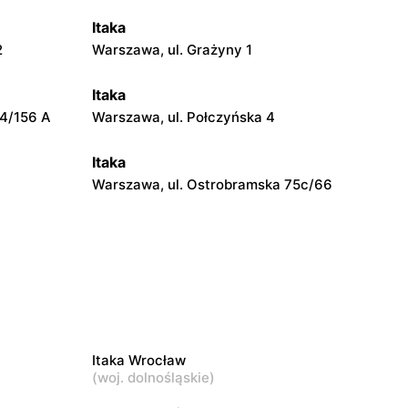
Itaka
2
Warszawa, ul. Grażyny 1
Itaka
24/156 A
Warszawa, ul. Połczyńska 4
Itaka
Warszawa, ul. Ostrobramska 75c/66
Itaka
i
Warszawa, ul. Głębocka 15
Itaka
dskiego 1
Warszawa, ul. Światowida 17
Itaka Wrocław
(
woj. dolnośląskie
)
Itaka