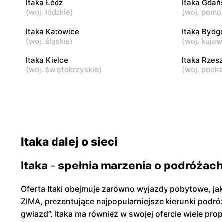
Itaka Łódź
Itaka Gdań
Łomianki, ul. Brukowa 25
Janki, ul.
(
woj. łódzkie
)
(
woj. pomo
Itaka
Itaka Katowice
Itaka
Itaka Bydg
(
woj. śląskie
)
(
woj. kuja
Legionowo, ul. Marsz. Józefa
Grodzisk M
Piłsudskiego 31c
Sienkiewic
Itaka Kielce
Itaka Rzes
(
woj. świętokrzyskie
)
(
woj. podk
Itaka dalej o sieci
Itaka - spełnia marzenia o podróżac
Oferta Itaki obejmuje zarówno wyjazdy pobytowe, jak
ZIMA, prezentujące najpopularniejsze kierunki podr
gwiazd”. Itaka ma również w swojej ofercie wiele pr