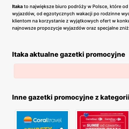
Itaka
to największe biuro podróży w Polsce, które od 
wyjazdów, od egzotycznych wakacji po rodzinne wyci
klientom na korzystanie z wyjątkowych ofert w kon
najnowsze propozycje wyjazdów oraz specjalne zniżk
oferuje również programy lojalnościowe oraz last mi
sprawia, że jest łatwo dostępne dla każdego. Profe
mogą liczyć na kompleksową pomoc w organizacji wyj
Itaka aktualne gazetki promocyjne
współpracy z renomowanymi partnerami na całym św
stale aktualizowana, aby odpowiadać na zmieniające
jakości w branży turystycznej, który od lat zaspoka
planować wyjazdy w atrakcyjnych cenach, ciesząc s
Inne gazetki promocyjne z kategori