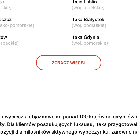
sk
Itaka Lublin
 Mszczonowska 3
Piaseczno, ul. Puławska 46
rskie
)
(
woj. lubelskie
)
oszcz
Itaka
Itaka Białystok
wsko-pomorskie
)
(
woj. podlaskie
)
azowiecki, ul. Henryka
Mińsk Mazowiecki, ul. Wars
za 46/50
zów
Itaka Gdynia
arpackie
)
(
woj. pomorskie
)
ZOBACZ WIĘCEJ
h
 i wycieczki objazdowe do ponad 100 krajów na całym świe
óży. Dla klientów poszukujących luksusu, Itaka przygotowa
opozycji dla miłośników aktywnego wypoczynku, zarówno na 