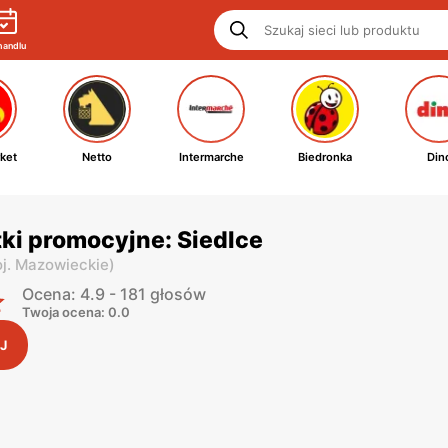
handlu
ket
Netto
Intermarche
Biedronka
Din
tki promocyjne: Siedlce
j. Mazowieckie
)
Ocena: 4.9 - 181 głosów
Twoja ocena: 0.0
J