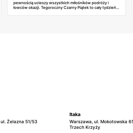
pewnością ucieszy wszystkich miłośników podróży i
łowców okazji. Tegoroczny Czarny Piątek to cały tydzień
wysokich obniżek cen na topowe kierunki w Biurze
Podróży ITAKA podczas Black Friday Week.
Itaka
ul. Żelazna 51/53
Warszawa, ul. Mokotowska 65,
Trzech Krzyży