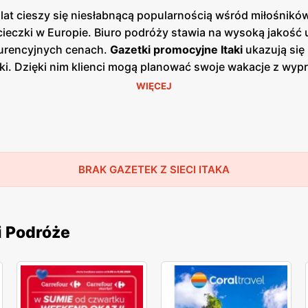
lat cieszy się niesłabnącą popularnością wśród miłośników
eczki w Europie. Biuro podróży stawia na wysoką jakość 
kurencyjnych cenach.
Gazetki promocyjne
Itaki
ukazują się 
i. Dzięki nim klienci mogą planować swoje wakacje z wypr
nute, co dodatkowo zwiększa atrakcyjność jej oferty. Biur
WIĘCEJ
sjonalna obsługa, wysoka jakość świadczonych usług oraz
azdu, od wyboru destynacji po załatwienie wszystkich fo
iecie,
Itaka
gwarantuje niezapomniane wakacje w najpięknie
 się potrzeby klientów i dostarczać im najnowsze propoz
ja marzenia o idealnych wakacjach. Dzięki regularnym
BRAK GAZETEK Z SIECI ITAKA
prom
ię jednocześnie wysokim standardem usług.
i Podróże