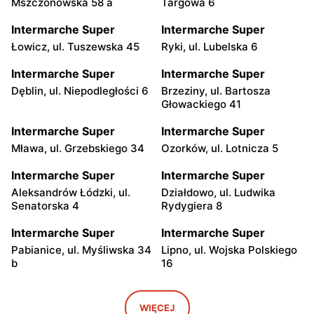
Mszczonowska 58 a
Targowa 6
Intermarche Super
Intermarche Super
Łowicz, ul. Tuszewska 45
Ryki, ul. Lubelska 6
Intermarche Super
Intermarche Super
Dęblin, ul. Niepodległości 6
Brzeziny, ul. Bartosza
Głowackiego 41
Intermarche Super
Intermarche Super
Mława, ul. Grzebskiego 34
Ozorków, ul. Lotnicza 5
Intermarche Super
Intermarche Super
Aleksandrów Łódzki, ul.
Działdowo, ul. Ludwika
Senatorska 4
Rydygiera 8
Intermarche Super
Intermarche Super
Pabianice, ul. Myśliwska 34
Lipno, ul. Wojska Polskiego
b
16
Intermarche Super
Intermarche Super
Bełżyce, ul. Bychawska 22
Szczytno, ul. Wileńska 3
WIĘCEJ