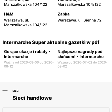
4
Marszałkowska 104/122
Marszałkowska 104/122
Intermarche Super
Intermarche Super
H&M
Żabka
Toruń, ul. Ugory 4
Konin, ul. Poznańska 176
Warszawa, ul.
Warszawa, ul. Sienna 72
Marszałkowska 104/122
Intermarche Super aktualne gazetki w pdf
Gorące okazje i rabaty -
Najlepsze nagrody pod
Intermarche
słońcem! - Intermarche
Ważna od 2026-08-06 do 2026-
Ważna od 2026-07-02 do 2026-
08-12
09-02
SIECI
Sieci handlowe