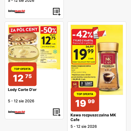
5
-
12 sie 2026
TOP OFERTA
12
75
Lody Carte D'or
TOP OFERTA
19
99
5
-
12 sie 2026
Kawa rozpuszczalna MK
Cafe
5
-
12 sie 2026