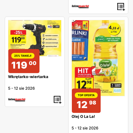
25% TANIEJ!
119
00
Wkrętarko-wiertarka
5
-
12 sie 2026
TOP OFERTA
12
98
Olej O La La!
5
-
12 sie 2026