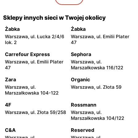
Intermarche Super
Intermarche Super
Brodnica, ul. Podgórna 65
Zduńska Wola, ul.
Sklepy innych sieci w Twojej okolicy
Sieradzka 64
Żabka
Żabka
Intermarche Super
Intermarche Super
Warszawa, ul. Łucka 2/4/6
Warszawa, ul. Emilii Plater
Golub-Dobrzyń, ul. Henryka
Ciechocinek, ul. Mikołaja
lok. 2
47
Sienkiewicza 4 b
Kopernika 58
Carrefour Express
Sephora
Intermarche Super
Intermarche Super
Warszawa, ul. Emilii Plater
Warszawa, ul.
Radomsko, ul. Kościuszki
Olsztyn, ul. Dr. Stanisława
47
Marszałkowska 116/122
2B
Dorantta 20
Zara
Organic
Intermarche Super
Intermarche Super
Warszawa, ul.
Warszawa, ul. Złota 59
Turek, ul. Kolska Szosa 3/5
Dębno, ul. Wolności 4
Marszałkowska 104-122
Intermarche Super
Intermarche Super
4F
Rossmann
Ostróda, ul. Grunwaldzka
Iława, ul. Jarosława
Warszawa, ul. Złota 59/258
Warszawa, ul.
74 d
Dąbrowskiego 21
Marszałkowska 104/122
Intermarche Super
Intermarche Super
C&A
Reserved
Koszarówka, ul. Białostocka
Pajęczno, ul. Kościuszki 78
Warszawa, ul.
Warszawa, ul.