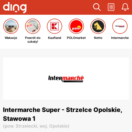
Wakacje
Powrót do
Kaufland
POLOmarket
Netto
Intermarche
szkoły!
Intermarche Super - Strzelce Opolskie,
Stawowa 1
(
pow. Strzelecki,
woj. Opolskie
)