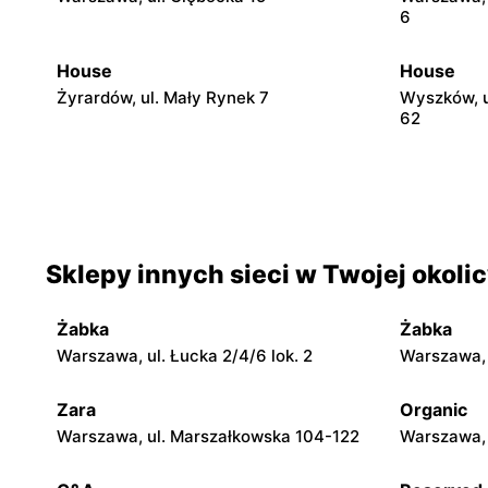
6
House
House
Żyrardów, ul. Mały Rynek 7
Wyszków, u
62
House
House
Skierniewice, ul. Rynek 2/3
Łowicz, ul.
House
House
Sklepy innych sieci w Twojej okoli
Siedlce, ul. Józefa Piłsudskiego 74
Płock, ul.
Żabka
Żabka
House
House
Warszawa, ul. Łucka 2/4/6 lok. 2
Warszawa, u
Płock, ul. Tumska 13
Płock, ul. 
Zara
Organic
House
House
Warszawa, ul. Marszałkowska 104-122
Warszawa, 
Ostrołęka, ul. Bartosza Głowackiego 30
Tomaszów 
1