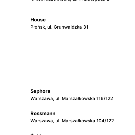
House
Płońsk, ul. Grunwaldzka 31
House
o 65
Kozienice, ul. Warszawska 9
House
ego 17
Radom al. Józefa Grzecznarowskiego 28
Sephora
House
Warszawa, ul. Marszałkowska 116/122
Ostrołęka, ul. Generała Armii Aleksandra
Gorbatowa 28
Rossmann
House
Warszawa, ul. Marszałkowska 104/122
ika 1B
Puławy, ul. Marsz. Józefa Piłsudskiego
51