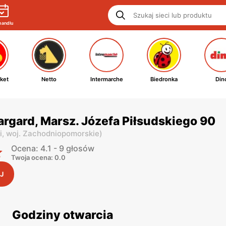
handlu
ket
Netto
Intermarche
Biedronka
Din
argard, Marsz. Józefa Piłsudskiego 90
i,
woj. Zachodniopomorskie
)
Ocena: 4.1 - 9 głosów
Twoja ocena: 0.0
J
Godziny otwarcia