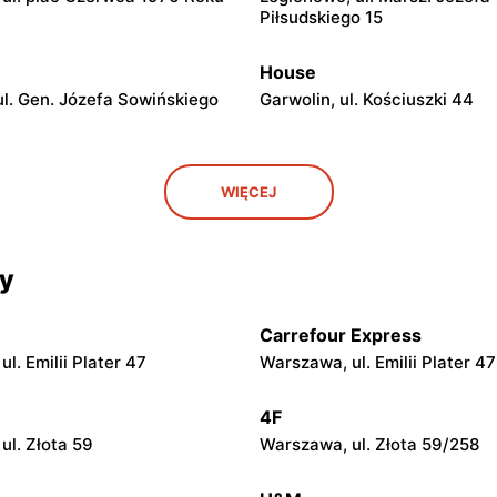
Piłsudskiego 15
House
l. Gen. Józefa Sowińskiego
Garwolin, ul. Kościuszki 44
House
WIĘCEJ
 Długa 2
Ciechanów, ul. Władysławow
House
cy
 Wyszogrodzka 144
Radom, ul. Stefana Żeromski
Carrefour Express
House
l. Emilii Plater 47
Warszawa, ul. Emilii Plater 47
Tysiąclecia 2a
Łuków, ul. Międzyrzecka 12
4F
House
ul. Złota 59
Warszawa, ul. Złota 59/258
Mazowiecki, ul. Warszawska
Opoczno, ul. Mikołaja Kopern