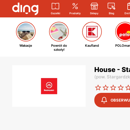
Gazetki
Produkty
Sklepy
Blog
Dni 
Wakacje
Powrót do
Kaufland
POLOmar
szkoły!
House - St
(
pow. Stargardzk
OBSERWU