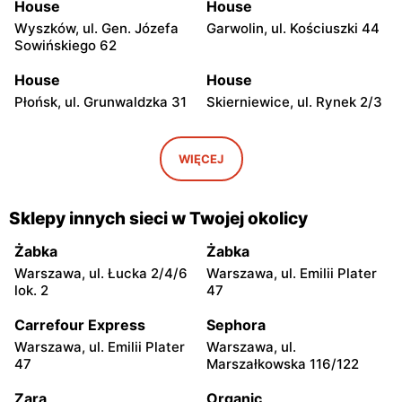
House
House
Wyszków, ul. Gen. Józefa
Garwolin, ul. Kościuszki 44
Sowińskiego 62
House
House
Płońsk, ul. Grunwaldzka 31
Skierniewice, ul. Rynek 2/3
House
House
Łowicz, ul. Długa 2
Ciechanów, ul.
WIĘCEJ
Władysławowo 65
House
House
Sklepy innych sieci w Twojej okolicy
Kozienice, ul. Warszawska
Siedlce, ul. Józefa
9
Piłsudskiego 74
Żabka
Żabka
Warszawa, ul. Łucka 2/4/6
Warszawa, ul. Emilii Plater
House
House
lok. 2
47
Płock, ul. Wyszogrodzka
Radom, ul. Stefana
144
Żeromskiego 17
Carrefour Express
Sephora
Warszawa, ul. Emilii Plater
Warszawa, ul.
House
House
47
Marszałkowska 116/122
Radom al. Józefa
Płock, ul. Tumska 13
Grzecznarowskiego 28
Zara
Organic