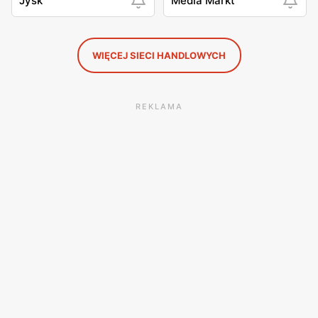
Jysk
Media Markt
WIĘCEJ SIECI HANDLOWYCH
REKLAMA