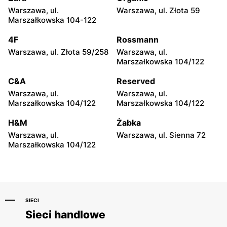
Warszawa, ul.
Warszawa, ul. Złota 59
House
House
Marszałkowska 104-122
Płock, ul. Tysiąclecia 2a
Łuków, ul. Międzyrzecka 12
4F
Rossmann
House
House
Warszawa, ul. Złota 59/258
Warszawa, ul.
Ostrołęka, ul. Generała
Ostrołęka, ul. Bartosza
Marszałkowska 104/122
Armii Aleksandra
Głowackiego 30
Gorbatowa 28
C&A
Reserved
Warszawa, ul.
Warszawa, ul.
House
House
Marszałkowska 104/122
Marszałkowska 104/122
Tomaszów Mazowiecki, ul.
Opoczno, ul. Mikołaja
Warszawska 1
Kopernika 1B
H&M
Żabka
Warszawa, ul.
Warszawa, ul. Sienna 72
House
House
Marszałkowska 104/122
Puławy, ul. Marsz. Józefa
Łódź al. Marsz. Józefa
Piłsudskiego 51
Piłsudskiego 15/23
SIECI
Sieci handlowe