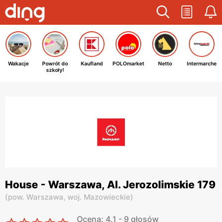
Wakacje
Powrót do
Kaufland
POLOmarket
Netto
Intermarche
szkoły!
House - Warszawa, Al. Jerozolimskie 179
(
pow. Warszawa,
woj. Mazowieckie
)
Ocena: 4.1 - 9 głosów