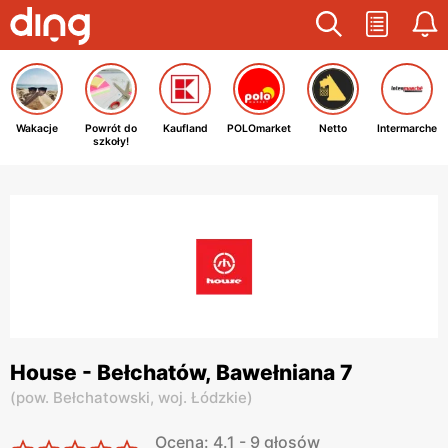
Wakacje
Powrót do
Kaufland
POLOmarket
Netto
Intermarche
szkoły!
House - Bełchatów, Bawełniana 7
(
pow. Bełchatowski,
woj. Łódzkie
)
Ocena: 4.1 - 9 głosów