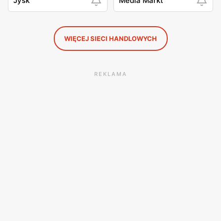
Jysk
Media Markt
WIĘCEJ SIECI HANDLOWYCH
REKLAMA