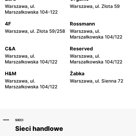
House
House
Warszawa, ul.
Warszawa, ul. Złota 59
Płock, ul. Tumska 13
Płock, ul. Tysiąclecia 2a
Marszałkowska 104-122
House
House
4F
Rossmann
Łuków, ul. Międzyrzecka 12
Ostrołęka, ul. Generała
Warszawa, ul. Złota 59/258
Warszawa, ul.
Armii Aleksandra
Marszałkowska 104/122
Gorbatowa 28
C&A
Reserved
House
House
Warszawa, ul.
Warszawa, ul.
Ostrołęka, ul. Bartosza
Tomaszów Mazowiecki, ul.
Marszałkowska 104/122
Marszałkowska 104/122
Głowackiego 30
Warszawska 1
H&M
Żabka
House
House
Warszawa, ul.
Warszawa, ul. Sienna 72
Opoczno, ul. Mikołaja
Puławy, ul. Marsz. Józefa
Marszałkowska 104/122
Kopernika 1B
Piłsudskiego 51
SIECI
Sieci handlowe