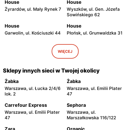
House
House
Żyrardów, ul. Mały Rynek 7
Wyszków, ul. Gen. Józefa
Sowińskiego 62
House
House
Garwolin, ul. Kościuszki 44
Płońsk, ul. Grunwaldzka 31
House
House
Skierniewice, ul. Rynek 2/3
Łowicz, ul. Długa 2
WIĘCEJ
House
House
Ciechanów, ul.
Kozienice, ul. Warszawska
Sklepy innych sieci w Twojej okolicy
Władysławowo 65
9
Żabka
Żabka
House
House
Warszawa, ul. Łucka 2/4/6
Warszawa, ul. Emilii Plater
Siedlce, ul. Józefa
Płock, ul. Wyszogrodzka
lok. 2
47
Piłsudskiego 74
144
Carrefour Express
Sephora
House
House
Warszawa, ul. Emilii Plater
Warszawa, ul.
Radom, ul. Stefana
Radom al. Józefa
47
Marszałkowska 116/122
Żeromskiego 17
Grzecznarowskiego 28
Zara
Organic