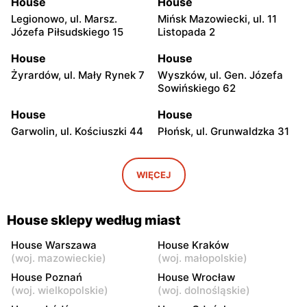
House
House
Legionowo, ul. Marsz.
Mińsk Mazowiecki, ul. 11
Józefa Piłsudskiego 15
Listopada 2
House
House
Żyrardów, ul. Mały Rynek 7
Wyszków, ul. Gen. Józefa
Sowińskiego 62
House
House
Garwolin, ul. Kościuszki 44
Płońsk, ul. Grunwaldzka 31
House
House
Skierniewice, ul. Rynek 2/3
Łowicz, ul. Długa 2
WIĘCEJ
House
House
Ciechanów, ul.
Kozienice, ul. Warszawska
House sklepy według miast
Władysławowo 65
9
House Warszawa
House Kraków
House
House
(
woj. mazowieckie
)
(
woj. małopolskie
)
Siedlce, ul. Józefa
Płock, ul. Wyszogrodzka
House Poznań
House Wrocław
Piłsudskiego 74
144
(
woj. wielkopolskie
)
(
woj. dolnośląskie
)