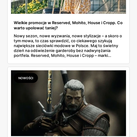
Wielkie promocje w Reserved, Mohito, House i Cropp. Co
warto upolować taniej?
Nowy sezon, nowe wyzwania, nowe stylizacje – a skoro o
tym mowa, to czas sprawdzić, co ciekawego szykują
największe sieciówki modowe w Polsce. Maj to świetny
dzień na odświeżenie garderoby bez nadwyrężania
portfela. Reserved, Mohito, House i Cropp – marki
należące do jednej z największych polskich grup
odzieżowych LPP – kuszą promocjami, zniżkami i
dodatkowymi rabatami. Gdzie warto zajrzeć i co
konkretnie kupić taniej?
NOWOŚCI