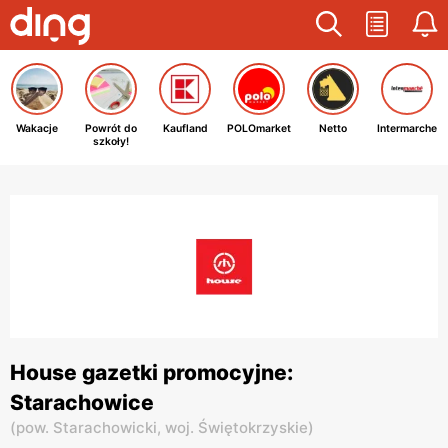
Wakacje
Powrót do
Kaufland
POLOmarket
Netto
Intermarche
szkoły!
House gazetki promocyjne:
Starachowice
(
pow. Starachowicki,
woj. Świętokrzyskie
)