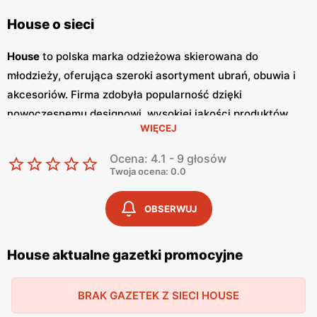
House o sieci
House
to polska marka odzieżowa skierowana do
młodzieży, oferująca szeroki asortyment ubrań, obuwia i
akcesoriów. Firma zdobyła popularność dzięki
nowoczesnemu designowi, wysokiej jakości produktów
WIĘCEJ
oraz atrakcyjnym
niskim cenom
. Klienci cenią sobie
również częste
promocje
, które umożliwiają zakup
Ocena: 4.1 - 9 głosów
modnych ubrań w korzystnych cenach. Jednym z
Twoja ocena: 0.0
kluczowych elementów strategii marketingowej
House
są
regularnie wydawane
gazetki promocyjne
.
Gazetki
te
OBSERWUJ
prezentują najnowsze kolekcje, wyprzedaże oraz
specjalne oferty, dzięki czemu klienci mogą planować
House aktualne gazetki promocyjne
swoje zakupy i korzystać z wyjątkowych okazji cenowych.
Publikacje te są dostępne zarówno w formie papierowej w
BRAK GAZETEK Z SIECI HOUSE
sklepach, jak i online, co umożliwia łatwy dostęp do