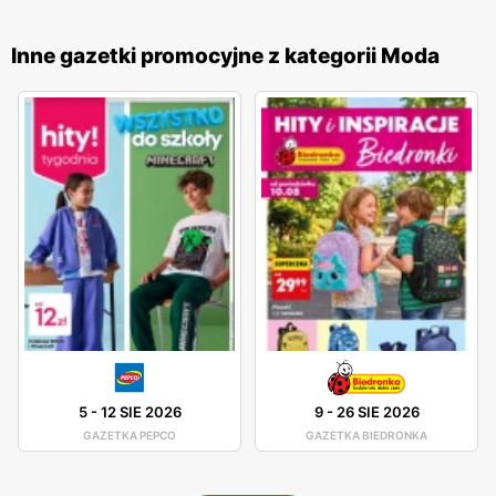
aktualnych ofert. Produkty
House
charakteryzują się
wysoką jakością wykonania oraz różnorodnością stylów,
Inne gazetki promocyjne z kategorii Moda
co sprawia, że każdy młody klient znajdzie coś dla siebie.
Marka stawia na innowacyjność i ciągłe udoskonalanie
swoich wyrobów, co pozwala na oferowanie odzieży, która
jest nie tylko modna, ale także wygodna i trwała. Sklepy
House
znajdują się w dogodnych lokalizacjach na terenie
całej Polski, co ułatwia dostęp do szerokiej gamy odzieży i
akcesoriów dla młodzieży. Firma kładzie duży nacisk na
jakość obsługi oraz pomoc w wyborze odpowiednich
produktów, oferując fachowe doradztwo i wsparcie na
każdym etapie zakupów. Dzięki temu
House
zdobyła
lojalność wielu zadowolonych klientów.
5
-
12 SIE 2026
9
-
26 SIE 2026
GAZETKA PEPCO
GAZETKA BIEDRONKA