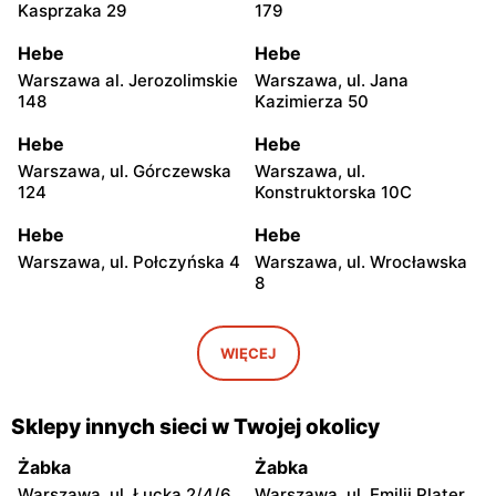
Kasprzaka 29
179
Hebe
Hebe
Warszawa al. Jerozolimskie
Warszawa, ul. Jana
148
Kazimierza 50
Hebe
Hebe
Warszawa, ul. Górczewska
Warszawa, ul.
124
Konstruktorska 10C
Hebe
Hebe
Warszawa, ul. Połczyńska 4
Warszawa, ul. Wrocławska
8
Hebe
Hebe
Warszawa, ul. Rembielińska
Warszawa, ul. Grochowska
WIĘCEJ
20
129
Hebe
Hebe
Sklepy innych sieci w Twojej okolicy
Warszawa, ul. Jana
Warszawa, ul. Bolesława
Kasprowicza 48
Chrobrego 4
Żabka
Żabka
Warszawa, ul. Łucka 2/4/6
Warszawa, ul. Emilii Plater