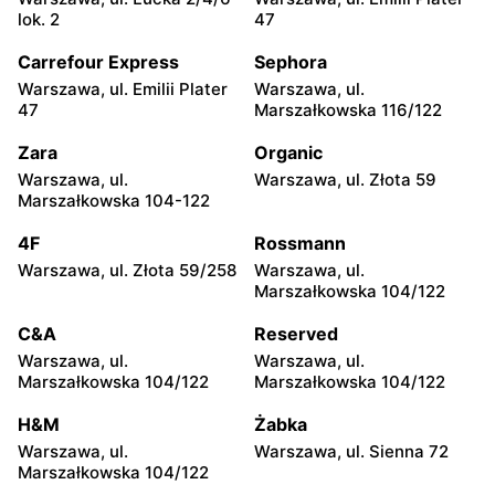
Hebe
Hebe
lok. 2
47
Warszawa, ul. Lazurowa
Warszawa, ul. Jubilerska
71a
1/3
Carrefour Express
Sephora
Warszawa, ul. Emilii Plater
Warszawa, ul.
Hebe
Hebe
47
Marszałkowska 116/122
Warszawa, ul.
Warszawa al.
Ostrobramska 75C
Rzeczypospolitej 23
Zara
Organic
Warszawa, ul.
Warszawa, ul. Złota 59
Hebe
Hebe
Marszałkowska 104-122
Warszawa, ul. Zgrupowania
Warszawa, ul. Głębocka 15
AK Kampinos 15
4F
Rossmann
Warszawa, ul. Złota 59/258
Warszawa, ul.
Hebe
Hebe
Marszałkowska 104/122
Warszawa, ul. Herbu Oksza
Warszawa, ul. Dereniowa
22
10
C&A
Reserved
Warszawa, ul.
Warszawa, ul.
Hebe
Hebe
Marszałkowska 104/122
Marszałkowska 104/122
Warszawa, ul. Światowida
Warszawa, ul.
17
Przyczółkowa 219
H&M
Żabka
Warszawa, ul.
Warszawa, ul. Sienna 72
Hebe
Hebe
Marszałkowska 104/122
Warszawa, ul. Magiczna 22
Warszawa, ul. Pociskowa 4