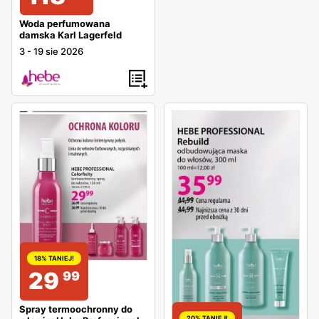
Woda perfumowana
damska Karl Lagerfeld
3
-
19 sie 2026
18% TANIEJ!
29
99
Spray termoochronny do
20% TANIEJ!