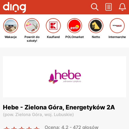
Wakacje
Powrót do
Kaufland
POLOmarket
Netto
Intermarche
szkoły!
Hebe - Zielona Góra, Energetyków 2A
(
pow. Zielona Góra,
woj. Lubuskie
)
Ocena: 4.2 - 472 głosów