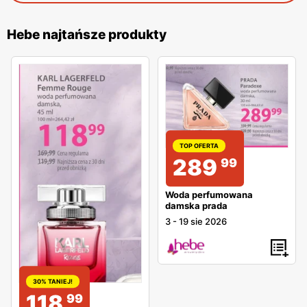
Hebe najtańsze produkty
TOP OFERTA
289
99
Woda perfumowana
damska prada
3
-
19 sie 2026
30% TANIEJ!
118
99