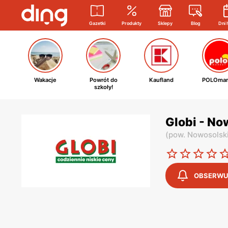
Gazetki
Produkty
Sklepy
Blog
Dni 
Wakacje
Powrót do
Kaufland
POLOmar
szkoły!
Globi - No
(
pow. Nowosolsk
OBSERWU