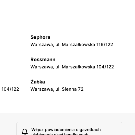
Wola Zadybska, ul. Wola Zadybska 81
Globi
Kłoczew, ul. Długa 51
Sephora
Globi
Warszawa, ul. Marszałkowska 116/122
10 lok. 1
Felicjanów, ul. Felicjanów 25
Rossmann
Globi
Warszawa, ul. Marszałkowska 104/122
erska 110
Konstantynów Łódzki, ul. Spółdzielcza 1
Żabka
 104/122
Warszawa, ul. Sienna 72
Włącz powiadomienia o gazetkach
ulubionych sieci handlowych