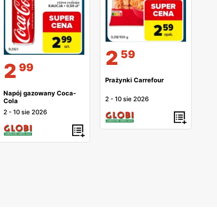
2
59
2
99
Prażynki Carrefour
Napój gazowany Coca-
2
-
10 sie 2026
Cola
2
-
10 sie 2026