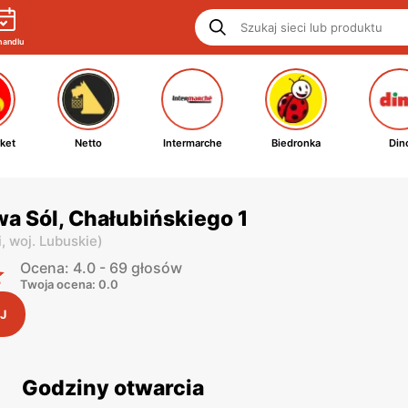
handlu
ket
Netto
Intermarche
Biedronka
Din
wa Sól, Chałubińskiego 1
i,
woj. Lubuskie
)
Ocena: 4.0 - 69 głosów
Twoja ocena: 0.0
J
Godziny otwarcia