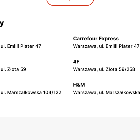
 ul. Północna 3
Godzianów, ul. Klonowa 1
cy
Globi
bie, ul. Stare Zadybie 86
Jeżów, ul. Łowicka 24
Carrefour Express
Globi
l. Emilii Plater 47
Warszawa, ul. Emilii Plater 47
nisko, ul. Kolejowa 21
Płock, ul. Adama Mickiewicza 
4F
Globi
ul. Złota 59
Warszawa, ul. Złota 59/258
Piotrkowska 4
Konstantynów Łódzki, ul. Zgi
H&M
ul. Marszałkowska 104/122
Warszawa, ul. Marszałkowska