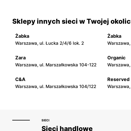
Sierakowice Lewe, ul. Sierakowice Lewe
Godzianów,
39A
Sklepy innych sieci w Twojej okoli
Globi
Globi
Zduny, ul. Zduny 1B
Stare Zady
Żabka
Żabka
Globi
Globi
Warszawa, ul. Łucka 2/4/6 lok. 2
Warszawa, u
Bąków Górny, ul. Bąków Górny 43b
Jedlnia-Let
Zara
Organic
Globi
Globi
Warszawa, ul. Marszałkowska 104-122
Warszawa, 
Kutno, ul. Kardynała Stefana
Srock, ul. 
Wyszyńskiego 5
C&A
Reserved
Warszawa, ul. Marszałkowska 104/122
Warszawa, 
SIECI
Sieci handlowe