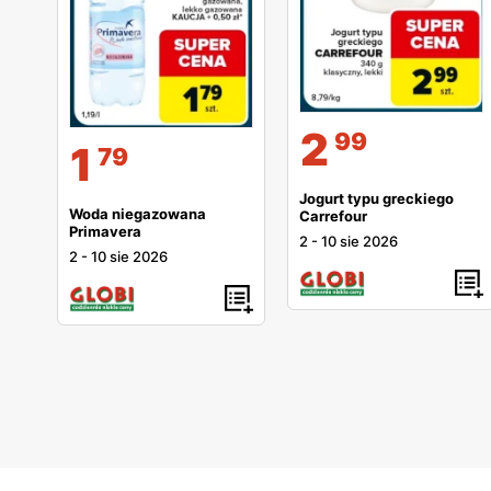
2
99
1
79
Jogurt typu greckiego
Woda niegazowana
Carrefour
Primavera
2
-
10 sie 2026
2
-
10 sie 2026