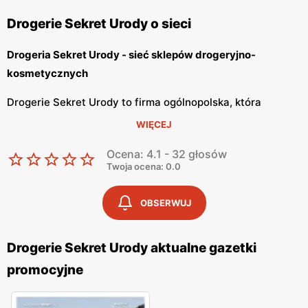
Drogerie Sekret Urody o sieci
Drogeria Sekret Urody - sieć sklepów drogeryjno-
kosmetycznych
Drogerie Sekret Urody to firma ogólnopolska, która
posiada sieć sklepów drogeryjnych na terenie całego
WIĘCEJ
kraju. Firma zajmuje się dystrybucją kosmetyków
Ocena: 4.1 - 32 głosów
światowych gigantów na rynku kosmetycznym. Drogerie
Twoja ocena: 0.0
Sekret Urody cieszą się dużą popularnością wśród
konsumentów dzięki szerokiej ofercie oraz
OBSERWUJ
konkurencyjnym cenom na produkty.
Drogerie Sekret Urody - szeroki wybór kosmetyków
Drogerie Sekret Urody aktualne gazetki
promocyjne
W drogeriach Sekret Urody jest przedstawiona szeroka
oferta towarów do pielęgnacji ciała, ochronny i odżywiania