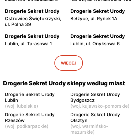
Drogerie Sekret Urody
Drogerie Sekret Urody
Ostrowiec Świętokrzyski,
Bełżyce, ul. Rynek 1A
ul. Polna 39
Drogerie Sekret Urody
Drogerie Sekret Urody
Lublin, ul. Tarasowa 1
Lublin, ul. Onyksowa 6
Drogerie Sekret Urody
Drogerie Sekret Urody
Kielce, ul. Zagórska 47
Ożarów, ul. Jana Pawła II 18
WIĘCEJ
Drogerie Sekret Urody
Drogerie Sekret Urody
Bilcza, ul. Kielecka 1
Opatów, ul. Rynek 3
Drogerie Sekret Urody sklepy według miast
Drogerie Sekret Urody
Drogerie Sekret Urody
Drogerie Sekret Urody
Drogerie Sekret Urody
Lublin
Bydgoszcz
Włoszczowa, ul. Kilińskiego
Olsztyn, ul. Władysława
(
woj. lubelskie
)
(
woj. kujawsko-pomorskie
)
18
Gębika 2/37
Drogerie Sekret Urody
Drogerie Sekret Urody
Drogerie Sekret Urody
Drogerie Sekret Urody
Rzeszów
Olsztyn
(
woj. podkarpackie
)
(
woj. warmińsko-
Sompolno, ul. Piotrkowska 1
Radziejów, ul. Brzeska 3
mazurskie
)