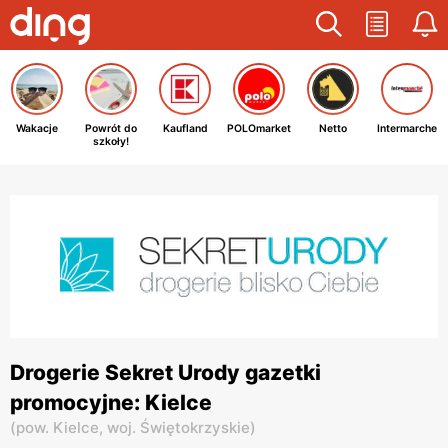
Wakacje
Powrót do
Kaufland
POLOmarket
Netto
Intermarche
szkoły!
Drogerie Sekret Urody gazetki
promocyjne: Kielce
(
pow. Kielce,
woj. Świętokrzyskie
)