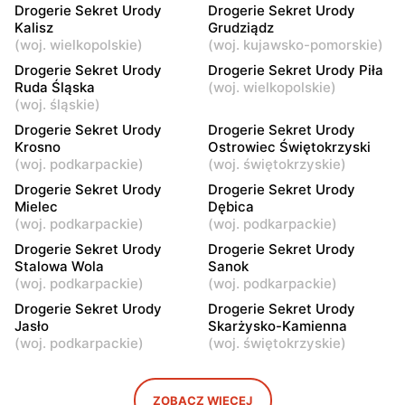
Drogerie Sekret Urody
Drogerie Sekret Urody
Drogerie Sekret Urody
Drogerie Sekret Urody
Jabłonowo Pomorskie, ul.
Barczewo, ul. Juliusza
Kalisz
Grudziądz
Główna 5
Słowackiego 2a
(
woj. wielkopolskie
)
(
woj. kujawsko-pomorskie
)
Drogerie Sekret Urody
Drogerie Sekret Urody Piła
Drogerie Sekret Urody
Drogerie Sekret Urody
Ruda Śląska
(
woj. wielkopolskie
)
Sandomierz, ul. Armii
Sandomierz, ul. Armii
(
woj. śląskie
)
Krajowej 28
Krajowej 1
Drogerie Sekret Urody
Drogerie Sekret Urody
Krosno
Ostrowiec Świętokrzyski
Drogerie Sekret Urody
Drogerie Sekret Urody
(
woj. podkarpackie
)
(
woj. świętokrzyskie
)
Chmielnik, ul. Witosa 6A
Wąbrzeźno, ul. Grudziądzka
Drogerie Sekret Urody
Drogerie Sekret Urody
50
Mielec
Dębica
(
woj. podkarpackie
)
(
woj. podkarpackie
)
Drogerie Sekret Urody
Drogerie Sekret Urody
Batorz Pierwszy, ul. Batorz
Pińczów, ul. Legionistów 3
Drogerie Sekret Urody
Drogerie Sekret Urody
Pierwszy 52
Stalowa Wola
Sanok
(
woj. podkarpackie
)
(
woj. podkarpackie
)
Drogerie Sekret Urody
Drogerie Sekret Urody
Jasło
Skarżysko-Kamienna
(
woj. podkarpackie
)
(
woj. świętokrzyskie
)
ZOBACZ WIĘCEJ