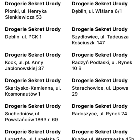
Drogerie Sekret Urody
Drogerie Sekret Urody
Pionki, ul. Henryka
Dęblin, ul. Wiślana 6/1
Sienkiewicza 53
Drogerie Sekret Urody
Drogerie Sekret Urody
Dęblin, ul. PCK 1
Szydłowiec, ul. Tadeusza
Kościuszki 147
Drogerie Sekret Urody
Drogerie Sekret Urody
Kock, ul. pl. Anny
Radzyń Podlaski, ul. Rynek
Jabłonowskiej 37
10 B
Drogerie Sekret Urody
Drogerie Sekret Urody
Skarżysko-Kamienna, ul.
Starachowice, ul. Lipowa
Kosmonautów 1
29
Drogerie Sekret Urody
Drogerie Sekret Urody
Suchedniów, ul.
Radoszyce, ul. Rynek 24
Powstańców 1863 r. 69
Drogerie Sekret Urody
Drogerie Sekret Urody
Lubartów, ul. Lubelska 5
Kunów, ul. Warszawska 45b