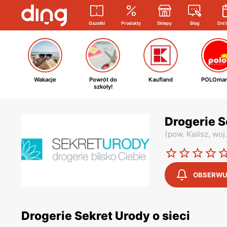
Gazetki
Produkty
Sklepy
Blog
Dni 
Wakacje
Powrót do
Kaufland
POLOmar
szkoły!
Drogerie S
(
pow. Kalisz,
woj
OBSERWU
Drogerie Sekret Urody o sieci