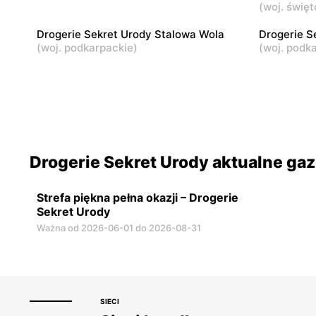
(
woj. święt
Drogerie Sekret Urody Stalowa Wola
Drogerie S
(
woj. podkarpackie
)
(
woj. podk
Drogerie Sekret Urody aktualne gaz
Strefa piękna pełna okazji – Drogerie
Sekret Urody
Ważna od 2026-06-01 do 2026-08-31
SIECI