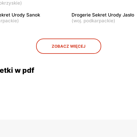
okrzyskie
)
ekret Urody Sanok
Drogerie Sekret Urody Jasło
arpackie
)
(
woj. podkarpackie
)
ZOBACZ WIĘCEJ
etki w pdf