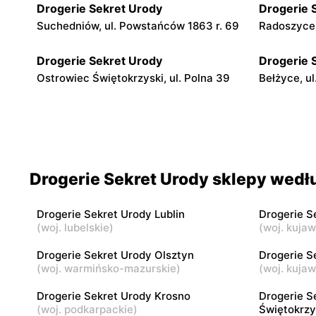
Drogerie Sekret Urody
Drogerie 
Suchedniów, ul. Powstańców 1863 r. 69
Radoszyce,
Drogerie Sekret Urody
Drogerie 
Ostrowiec Świętokrzyski, ul. Polna 39
Bełżyce, ul
Drogerie Sekret Urody
Drogerie 
Kielce, ul. Zagórska 47
Ożarów, ul.
Drogerie Sekret Urody
Drogerie 
Drogerie Sekret Urody sklepy wedł
Włoszczowa, ul. Kilińskiego 18
Olsztyn, u
Drogerie Sekret Urody Lublin
Drogerie S
Drogerie Sekret Urody
Drogerie 
(
woj. lubelskie
)
(
woj. kuja
Jabłonowo Pomorskie, ul. Główna 5
Barczewo, 
Drogerie Sekret Urody Olsztyn
Drogerie S
(
woj. warmińsko-mazurskie
)
(
woj. kuja
Drogerie Sekret Urody
Drogerie 
Chmielnik, ul. Witosa 6A
Wąbrzeźno,
Drogerie Sekret Urody Krosno
Drogerie S
(
woj. podkarpackie
)
Świętokrzy