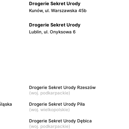
Drogerie Sekret Urody
Kunów, ul. Warszawska 45b
Drogerie Sekret Urody
Lublin, ul. Onyksowa 6
Drogerie Sekret Urody
Opatów, ul. Rynek 3
Drogerie Sekret Urody
Radziejów, ul. Brzeska 3
Drogerie Sekret Urody Rzeszów
Drogerie Sekret Urody
(
woj. podkarpackie
)
j 28
Sandomierz, ul. Armii Krajowej 1
Śląska
Drogerie Sekret Urody Piła
(
woj. wielkopolskie
)
Drogerie Sekret Urody
ierwszy 52
Pińczów, ul. Legionistów 3
c
Drogerie Sekret Urody Dębica
(
woj. podkarpackie
)