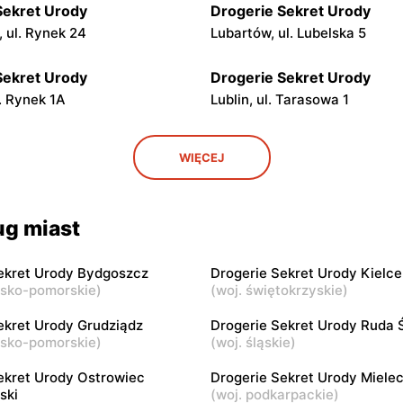
Sekret Urody
Drogerie Sekret Urody
 ul. Rynek 24
Lubartów, ul. Lubelska 5
Sekret Urody
Drogerie Sekret Urody
. Rynek 1A
Lublin, ul. Tarasowa 1
Sekret Urody
Drogerie Sekret Urody
WIĘCEJ
 Jana Pawła II 18
Bilcza, ul. Kielecka 1
Sekret Urody
Drogerie Sekret Urody
ug miast
l. Władysława Gębika 2/37
Sompolno, ul. Piotrkowska 1
ekret Urody Bydgoszcz
Drogerie Sekret Urody Kielce
Sekret Urody
Drogerie Sekret Urody
wsko-pomorskie
)
(
woj. świętokrzyskie
)
ul. Juliusza Słowackiego 2a
Sandomierz, ul. Armii Krajowe
ekret Urody Grudziądz
Drogerie Sekret Urody Ruda 
wsko-pomorskie
)
(
woj. śląskie
)
Sekret Urody
Drogerie Sekret Urody
 ul. Grudziądzka 50
Batorz Pierwszy, ul. Batorz P
ekret Urody Ostrowiec
Drogerie Sekret Urody Miele
ski
(
woj. podkarpackie
)