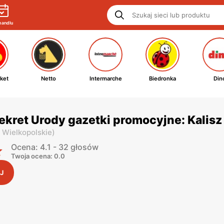
handlu
ket
Netto
Intermarche
Biedronka
Din
ekret Urody gazetki promocyjne: Kalisz
. Wielkopolskie
)
Ocena: 4.1 - 32 głosów
Twoja ocena: 0.0
J