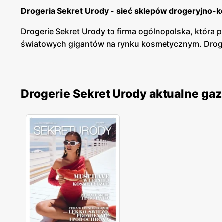
Drogeria Sekret Urody - sieć sklepów drogeryjno
Drogerie Sekret Urody to firma ogólnopolska, która 
światowych gigantów na rynku kosmetycznym. Droger
konkurencyjnym cenom na produkty.
Drogerie Sekret Urody - szeroki wybór kosmetykó
Drogerie Sekret Urody aktualne ga
W drogeriach Sekret Urody jest przedstawiona szerok
twarzy. W sklepach są również prowadzone różnego r
Drogerie Sekret Urody - gazetki promocyjne
Drogerie Sekret Urody regularnie wypuszczają gazet
stronę internetową, gdzie można sprawdzić obowiązu