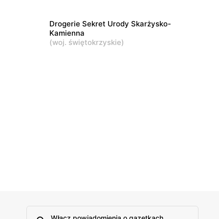
Drogerie Sekret Urody Skarżysko-
Kamienna
(
woj. świętokrzyskie
)
Włącz powiadomienia o gazetkach