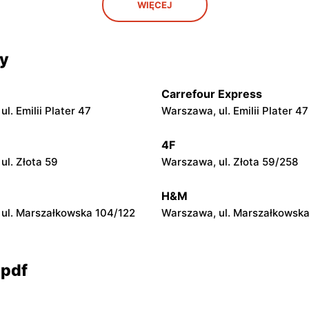
WIĘCEJ
. Świętojańska 6
Garwolin, ul. Krótka 1
Natura
Drogerie Natura
cy
. Wyszogrodzka 59
Skierniewice, ul. Mikołaja Kop
Carrefour Express
Natura
Drogerie Natura
l. Emilii Plater 47
Warszawa, ul. Emilii Plater 47
 ul. Warszawska 17
Sokołów Podlaski, ul. Magistr
4F
ul. Złota 59
Warszawa, ul. Złota 59/258
Natura
Drogerie Natura
 Przemysłowa 1
Łuków, ul. Nowopijarska 9 D
H&M
ul. Marszałkowska 104/122
Warszawa, ul. Marszałkowska
 pdf