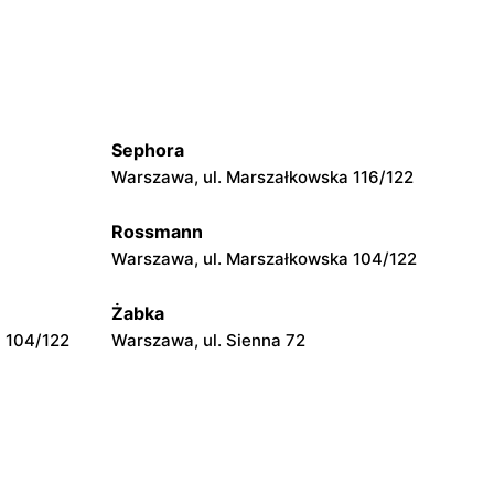
Garwolin, ul. Kościuszki 4
Drogerie Natura
ernika 5
Rawa Mazowiecka al. Konstytucji 3 Maja
22
Sephora
Drogerie Natura
Warszawa, ul. Marszałkowska 116/122
acka 1
Ostrów Mazowiecka, ul. Juliusza
Słowackiego 1
Rossmann
Warszawa, ul. Marszałkowska 104/122
Drogerie Natura
Ostrołęka, ul. Gen. Augusta Emila
Żabka
Fieldorfa Nila 11
 104/122
Warszawa, ul. Sienna 72