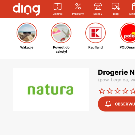
Gazetki
Produkty
Sklepy
Blog
Dni 
Wakacje
Powrót do
Kaufland
POLOmar
szkoły!
Drogerie N
(
pow. Legnica,
wo
OBSERWU