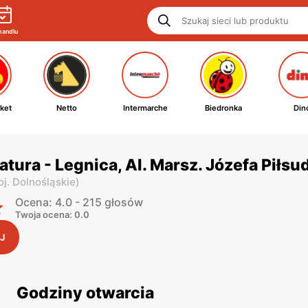
handlu
ket
Netto
Intermarche
Biedronka
Din
atura - Legnica, Al. Marsz. Józefa Piłs
j. Dolnośląskie
)
Ocena: 4.0 - 215 głosów
Twoja ocena: 0.0
J
Godziny otwarcia