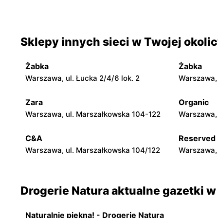
Sochaczew, ul. Pokoju 11
Pułtusk, ul
Drogerie Natura
Drogerie 
Sklepy innych sieci w Twojej okoli
Garwolin, ul. Sulbiny 3
Płońsk, ul
Żabka
Żabka
Drogerie Natura
Drogerie 
Warszawa, ul. Łucka 2/4/6 lok. 2
Warszawa, u
Nowe Miasto nad Pilicą, ul.
Kozienice,
Tomaszowska 40
Zara
Organic
Warszawa, ul. Marszałkowska 104-122
Warszawa, 
Drogerie Natura
Drogerie 
Przasnysz, ul. Leszno 1
Płock, ul.
C&A
Reserved
Warszawa, ul. Marszałkowska 104/122
Warszawa, 
Drogerie Natura aktualne gazetki w
Naturalnie piękna! - Drogerie Natura