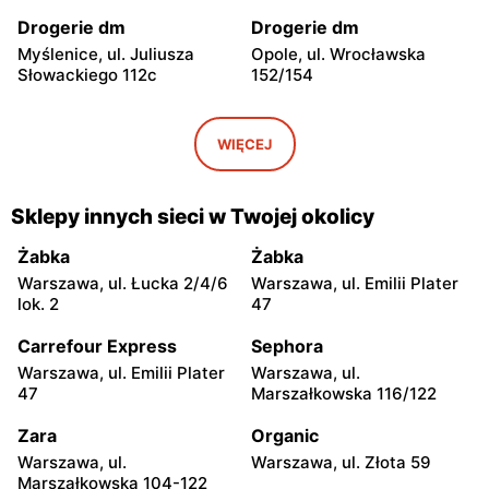
Drogerie dm
Drogerie dm
Myślenice, ul. Juliusza
Opole, ul. Wrocławska
Słowackiego 112c
152/154
Drogerie dm
Drogerie dm
Poznań, ul. Strzeszyńska
Gogolin, ul. Krapkowicka
WIĘCEJ
25
160A
Drogerie dm
Drogerie dm
Sklepy innych sieci w Twojej okolicy
Jelcz-Laskowice, ul.
Żory al. Jana Pawła II 41
Oławska 116
Żabka
Żabka
Warszawa, ul. Łucka 2/4/6
Warszawa, ul. Emilii Plater
Drogerie dm
Drogerie dm
lok. 2
47
Wrocław, ul. Strachocińska
Kiełczewo, ul. Poznańska
184
19
Carrefour Express
Sephora
Warszawa, ul. Emilii Plater
Warszawa, ul.
Drogerie dm
Drogerie dm
47
Marszałkowska 116/122
Wrocław, ul. pl. Grunwaldzki
Wrocław, ul. Paprotna 7
22
Zara
Organic
Warszawa, ul.
Warszawa, ul. Złota 59
Drogerie dm
Drogerie dm
Marszałkowska 104-122