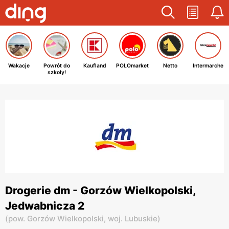
Wakacje
Powrót do
Kaufland
POLOmarket
Netto
Intermarche
szkoły!
Drogerie dm - Gorzów Wielkopolski,
Jedwabnicza 2
(
pow. Gorzów Wielkopolski,
woj. Lubuskie
)