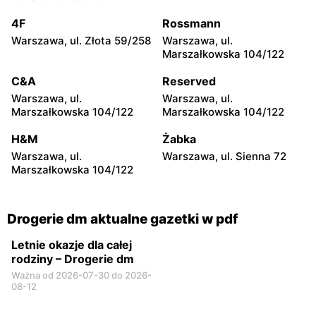
Wrocław, ul. Ślężna 132
Wodzisław Śląski, ul. Armii
Krajowej 5
4F
Rossmann
Warszawa, ul. Złota 59/258
Warszawa, ul.
Drogerie dm
Drogerie dm
Marszałkowska 104/122
Leszno, ul. Poznańska 3
Nowy Targ, ul. Gen.
Władysława Sikorskiego 53
C&A
Reserved
Warszawa, ul.
Warszawa, ul.
Drogerie dm
Drogerie dm
Marszałkowska 104/122
Marszałkowska 104/122
Grodzisk Wielkopolski, ul.
Nysa, ul. Szlak Chrobrego
Fabryczna 3a
7a
H&M
Żabka
Warszawa, ul.
Warszawa, ul. Sienna 72
Drogerie dm
Drogerie dm
Marszałkowska 104/122
Świdnica, ul. Kliczkowska
Legnica, ul. Roberta
29
Schumana 17
Drogerie dm aktualne gazetki w pdf
Letnie okazje dla całej
rodziny – Drogerie dm
Ważna od 2026-07-30 do 2026-
08-12