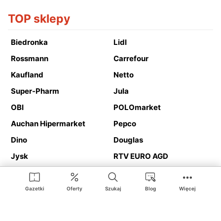
TOP sklepy
Biedronka
Lidl
Rossmann
Carrefour
Kaufland
Netto
Super-Pharm
Jula
OBI
POLOmarket
Auchan Hipermarket
Pepco
Dino
Douglas
Jysk
RTV EURO AGD
Action
Media Expert
Deichmann
Media Markt
Gazetki
Oferty
Szukaj
Blog
Więcej
Ding.pl to serwis internetowy prezentujący
gazetki promocyjne