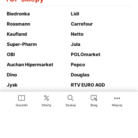
Biedronka
Lidl
Rossmann
Carrefour
Kaufland
Netto
Super-Pharm
Jula
OBI
POLOmarket
Auchan Hipermarket
Pepco
Dino
Douglas
Jysk
RTV EURO AGD
Action
Media Expert
Deichmann
Media Markt
Gazetki
Oferty
Szukaj
Blog
Więcej
Ding.pl to serwis internetowy prezentujący
gazetki promocyjne
oraz
katalogi
sklepów i dużych sieci handlowych. Dzięki
geolokalizacji otrzymasz przede wszystkim oferty sklepów, z