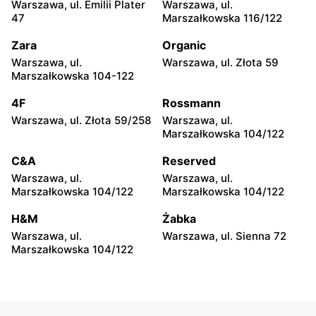
Warszawa, ul. Emilii Plater
Warszawa, ul.
Garwolin al. Legionów 2
Płońsk, ul. Żołnierzy
47
Marszałkowska 116/122
Wyklętych 12
Zara
Organic
Diverse
Diverse
Warszawa, ul.
Warszawa, ul. Złota 59
Skierniewice, ul.
Rawa Mazowiecka al.
Marszałkowska 104-122
Senatorska 1
Konstytucji 3 Maja 2
4F
Rossmann
Diverse
Diverse
Warszawa, ul. Złota 59/258
Warszawa, ul.
Łowicz, ul. pl. Nowy Rynek
Opinogóra Górna, ul.
Marszałkowska 104/122
5
Władysławowo 65
C&A
Reserved
Diverse
Diverse
Warszawa, ul.
Warszawa, ul.
Kozienice, ul. Batalionów
Siedlce, ul. Józefa
Marszałkowska 104/122
Marszałkowska 104/122
Chłopskich 18
Piłsudskiego 74
H&M
Żabka
Diverse
Diverse
Warszawa, ul.
Warszawa, ul. Sienna 72
Sokołów Podlaski, ul. Długa
Ostrów Mazowiecka, ul.
Marszałkowska 104/122
22
Ludwika Mieczkowskiego
23