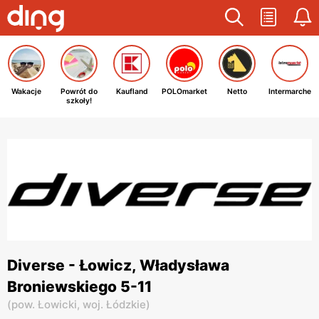
Wakacje
Powrót do
Kaufland
POLOmarket
Netto
Intermarche
szkoły!
Diverse - Łowicz, Władysława
Broniewskiego 5-11
(
pow. Łowicki,
woj. Łódzkie
)