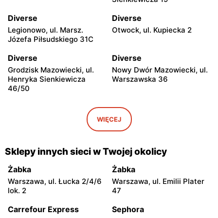
Diverse
Diverse
Legionowo, ul. Marsz.
Otwock, ul. Kupiecka 2
Józefa Piłsudskiego 31C
Diverse
Diverse
Grodzisk Mazowiecki, ul.
Nowy Dwór Mazowiecki, ul.
Henryka Sienkiewicza
Warszawska 36
46/50
Diverse
Diverse
Mińsk Mazowiecki, ul.
Grójec, ul. Armii Krajowej
WIĘCEJ
Warszawska 57
50
Diverse
Diverse
Sklepy innych sieci w Twojej okolicy
Żyrardów, ul. Mały Rynek 7
Wyszków, ul. Gen. Józefa
Sowińskiego 66
Żabka
Żabka
Warszawa, ul. Łucka 2/4/6
Warszawa, ul. Emilii Plater
Diverse
Diverse
lok. 2
47
Warka, ul. Senatorska 5B
Pułtusk, ul. Jana Pawła II 6a
Carrefour Express
Sephora
Diverse
Diverse