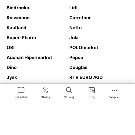
Biedronka
Lidl
Rossmann
Carrefour
Kaufland
Netto
Super-Pharm
Jula
OBI
POLOmarket
Auchan Hipermarket
Pepco
Dino
Douglas
Jysk
RTV EURO AGD
Action
Media Expert
Deichmann
Media Markt
Gazetki
Oferty
Szukaj
Blog
Więcej
Ding.pl to serwis internetowy prezentujący
gazetki promocyjne
oraz
katalogi
sklepów i dużych sieci handlowych. Dzięki
geolokalizacji otrzymasz przede wszystkim oferty sklepów, z
Twojego bliskiego otoczenia. Dodatkowo na stronie znajdziesz
adresy sklepów, więc w trakcie podróży bez problemu trafisz do