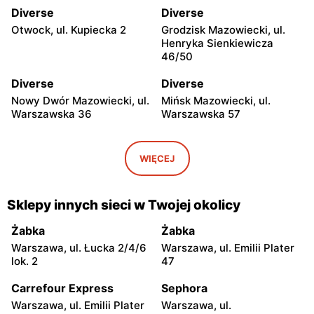
Diverse
Diverse
Otwock, ul. Kupiecka 2
Grodzisk Mazowiecki, ul.
Henryka Sienkiewicza
46/50
Diverse
Diverse
Nowy Dwór Mazowiecki, ul.
Mińsk Mazowiecki, ul.
Warszawska 36
Warszawska 57
Diverse
Diverse
Grójec, ul. Armii Krajowej
Żyrardów, ul. Mały Rynek 7
WIĘCEJ
50
Diverse
Diverse
Sklepy innych sieci w Twojej okolicy
Wyszków, ul. Gen. Józefa
Warka, ul. Senatorska 5B
Sowińskiego 66
Żabka
Żabka
Warszawa, ul. Łucka 2/4/6
Warszawa, ul. Emilii Plater
Diverse
Diverse
lok. 2
47
Pułtusk, ul. Jana Pawła II 6a
Garwolin al. Legionów 2
Carrefour Express
Sephora
Diverse
Diverse
Warszawa, ul. Emilii Plater
Warszawa, ul.