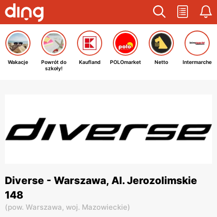
Wakacje
Powrót do
Kaufland
POLOmarket
Netto
Intermarche
szkoły!
Diverse - Warszawa, Al. Jerozolimskie
148
(
pow. Warszawa,
woj. Mazowieckie
)