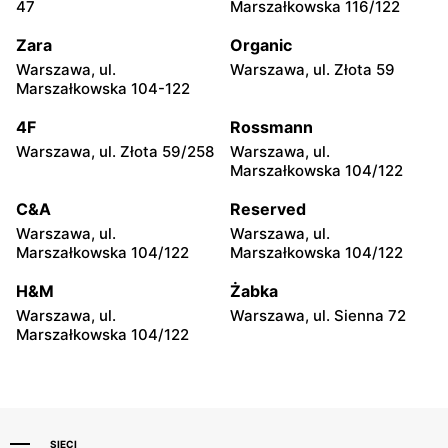
Płońsk, ul. Żołnierzy
Skierniewice, ul.
47
Marszałkowska 116/122
Wyklętych 12
Senatorska 1
Zara
Organic
Diverse
Diverse
Warszawa, ul.
Warszawa, ul. Złota 59
Rawa Mazowiecka al.
Łowicz, ul. pl. Nowy Rynek
Marszałkowska 104-122
Konstytucji 3 Maja 2
5
4F
Rossmann
Diverse
Diverse
Warszawa, ul. Złota 59/258
Warszawa, ul.
Opinogóra Górna, ul.
Kozienice, ul. Batalionów
Marszałkowska 104/122
Władysławowo 65
Chłopskich 18
C&A
Reserved
Diverse
Diverse
Warszawa, ul.
Warszawa, ul.
Siedlce, ul. Józefa
Sokołów Podlaski, ul. Długa
Marszałkowska 104/122
Marszałkowska 104/122
Piłsudskiego 74
22
H&M
Żabka
Diverse
Diverse
Warszawa, ul.
Warszawa, ul. Sienna 72
Ostrów Mazowiecka, ul.
Przasnysz, ul. 3 Maja 4
Marszałkowska 104/122
Ludwika Mieczkowskiego
23
SIECI