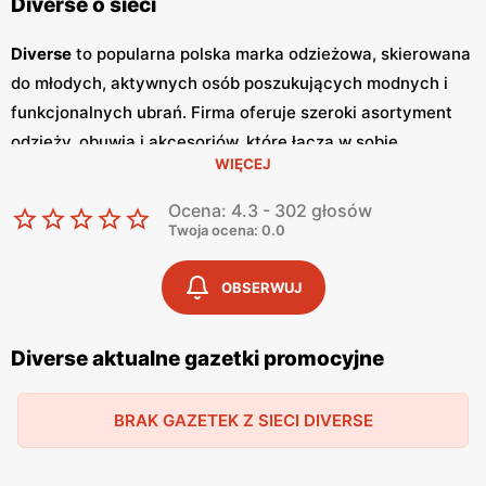
Diverse o sieci
Diverse
to popularna polska marka odzieżowa, skierowana
do młodych, aktywnych osób poszukujących modnych i
funkcjonalnych ubrań. Firma oferuje szeroki asortyment
odzieży, obuwia i akcesoriów, które łączą w sobie
WIĘCEJ
nowoczesny design i wysoką jakość wykonania. Klienci
cenią sobie
niskie ceny
oraz częste
promocje
, które
Ocena: 4.3 - 302 głosów
umożliwiają zakupy w korzystnych warunkach. Jednym z
Twoja ocena: 0.0
kluczowych elementów strategii marketingowej
Diverse
są
regularnie wydawane
gazetki promocyjne
.
Gazetki
te
OBSERWUJ
prezentują najnowsze kolekcje, wyprzedaże oraz
specjalne oferty, dzięki czemu klienci mogą planować
Diverse aktualne gazetki promocyjne
swoje zakupy i korzystać z wyjątkowych okazji cenowych.
Są one dostępne zarówno w formie papierowej w sklepach,
BRAK GAZETEK Z SIECI DIVERSE
jak i online, co umożliwia łatwy dostęp do aktualnych ofert.
Produkty
Diverse
charakteryzują się wysoką jakością