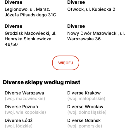
Diverse
Diverse
Legionowo, ul. Marsz.
Otwock, ul. Kupiecka 2
Józefa Piłsudskiego 31C
Diverse
Diverse
Grodzisk Mazowiecki, ul.
Nowy Dwór Mazowiecki, ul.
Henryka Sienkiewicza
Warszawska 36
46/50
Diverse
Diverse
Mińsk Mazowiecki, ul.
Grójec, ul. Armii Krajowej
WIĘCEJ
Warszawska 57
50
Diverse
Diverse
Diverse sklepy według miast
Żyrardów, ul. Mały Rynek 7
Wyszków, ul. Gen. Józefa
Sowińskiego 66
Diverse Warszawa
Diverse Kraków
(
woj. mazowieckie
)
(
woj. małopolskie
)
Diverse
Diverse
Diverse Poznań
Diverse Wrocław
Warka, ul. Senatorska 5B
Pułtusk, ul. Jana Pawła II 6a
(
woj. wielkopolskie
)
(
woj. dolnośląskie
)
Diverse Łódź
Diverse Gdańsk
Diverse
Diverse
(
woj. łódzkie
)
(
woj. pomorskie
)
Garwolin al. Legionów 2
Płońsk, ul. Żołnierzy