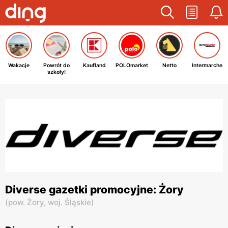
Wakacje
Powrót do
Kaufland
POLOmarket
Netto
Intermarche
szkoły!
Diverse gazetki promocyjne: Żory
(
pow. Żory,
woj. Śląskie
)