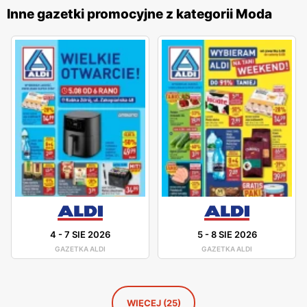
wykonania oraz różnorodnością stylów, co sprawia, że
Inne gazetki promocyjne z kategorii Moda
każdy klient znajdzie coś dla siebie. Marka stawia na
innowacyjność i ciągłe udoskonalanie swoich wyrobów, co
pozwala na oferowanie odzieży, która jest nie tylko modna,
ale także wygodna i trwała. Sklepy
Diverse
są
zlokalizowane w dogodnych miejscach na terenie całej
Polski, co ułatwia dostęp do szerokiej gamy produktów
odzieżowych i akcesoriów. Firma kładzie duży nacisk na
jakość obsługi oraz pomoc w wyborze odpowiednich
produktów, oferując fachowe doradztwo i wsparcie na
każdym etapie zakupów. Dzięki temu
Diverse
zdobyła
lojalność wielu zadowolonych klientów.
4
-
7 SIE 2026
5
-
8 SIE 2026
GAZETKA ALDI
GAZETKA ALDI
WIĘCEJ (25)