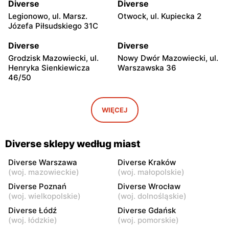
Diverse
Diverse
Legionowo, ul. Marsz.
Otwock, ul. Kupiecka 2
Józefa Piłsudskiego 31C
Diverse
Diverse
Grodzisk Mazowiecki, ul.
Nowy Dwór Mazowiecki, ul.
Henryka Sienkiewicza
Warszawska 36
46/50
Diverse
Diverse
Mińsk Mazowiecki, ul.
Grójec, ul. Armii Krajowej
WIĘCEJ
Warszawska 57
50
Diverse
Diverse
Diverse sklepy według miast
Żyrardów, ul. Mały Rynek 7
Wyszków, ul. Gen. Józefa
Sowińskiego 66
Diverse Warszawa
Diverse Kraków
(
woj. mazowieckie
)
(
woj. małopolskie
)
Diverse
Diverse
Diverse Poznań
Diverse Wrocław
Warka, ul. Senatorska 5B
Pułtusk, ul. Jana Pawła II 6a
(
woj. wielkopolskie
)
(
woj. dolnośląskie
)
Diverse Łódź
Diverse Gdańsk
Diverse
Diverse
(
woj. łódzkie
)
(
woj. pomorskie
)
Garwolin al. Legionów 2
Płońsk, ul. Żołnierzy