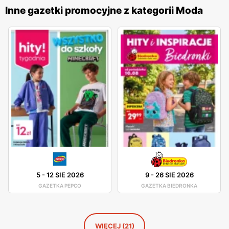
wykonania oraz różnorodnością stylów, co sprawia, że
Inne gazetki promocyjne z kategorii Moda
każdy klient znajdzie coś dla siebie. Marka stawia na
innowacyjność i ciągłe udoskonalanie swoich wyrobów, co
pozwala na oferowanie odzieży, która jest nie tylko modna,
ale także wygodna i trwała. Sklepy
Diverse
są
zlokalizowane w dogodnych miejscach na terenie całej
Polski, co ułatwia dostęp do szerokiej gamy produktów
odzieżowych i akcesoriów. Firma kładzie duży nacisk na
jakość obsługi oraz pomoc w wyborze odpowiednich
produktów, oferując fachowe doradztwo i wsparcie na
każdym etapie zakupów. Dzięki temu
Diverse
zdobyła
lojalność wielu zadowolonych klientów.
5
-
12 SIE 2026
9
-
26 SIE 2026
GAZETKA PEPCO
GAZETKA BIEDRONKA
WIĘCEJ (21)