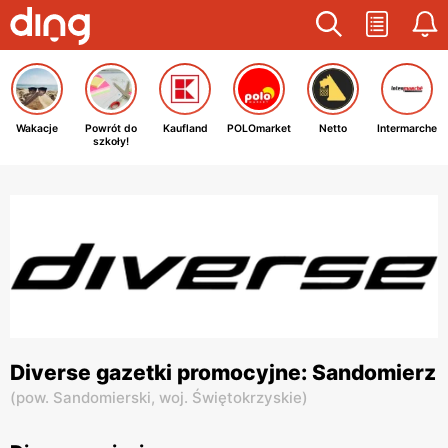
Wakacje
Powrót do
Kaufland
POLOmarket
Netto
Intermarche
szkoły!
Diverse gazetki promocyjne: Sandomierz
(
pow. Sandomierski,
woj. Świętokrzyskie
)