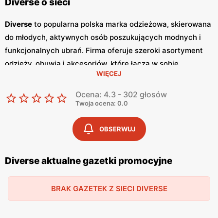
Diverse o sieci
Diverse
to popularna polska marka odzieżowa, skierowana
do młodych, aktywnych osób poszukujących modnych i
funkcjonalnych ubrań. Firma oferuje szeroki asortyment
odzieży, obuwia i akcesoriów, które łączą w sobie
WIĘCEJ
nowoczesny design i wysoką jakość wykonania. Klienci
cenią sobie
niskie ceny
oraz częste
promocje
, które
Ocena: 4.3 - 302 głosów
umożliwiają zakupy w korzystnych warunkach. Jednym z
Twoja ocena: 0.0
kluczowych elementów strategii marketingowej
Diverse
są
regularnie wydawane
gazetki promocyjne
.
Gazetki
te
OBSERWUJ
prezentują najnowsze kolekcje, wyprzedaże oraz
specjalne oferty, dzięki czemu klienci mogą planować
Diverse aktualne gazetki promocyjne
swoje zakupy i korzystać z wyjątkowych okazji cenowych.
Są one dostępne zarówno w formie papierowej w sklepach,
BRAK GAZETEK Z SIECI DIVERSE
jak i online, co umożliwia łatwy dostęp do aktualnych ofert.
Produkty
Diverse
charakteryzują się wysoką jakością