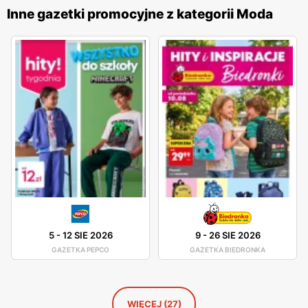
wykonania oraz różnorodnością stylów, co sprawia, że
Inne gazetki promocyjne z kategorii Moda
każdy klient znajdzie coś dla siebie. Marka stawia na
innowacyjność i ciągłe udoskonalanie swoich wyrobów, co
pozwala na oferowanie odzieży, która jest nie tylko modna,
ale także wygodna i trwała. Sklepy
Diverse
są
zlokalizowane w dogodnych miejscach na terenie całej
Polski, co ułatwia dostęp do szerokiej gamy produktów
odzieżowych i akcesoriów. Firma kładzie duży nacisk na
jakość obsługi oraz pomoc w wyborze odpowiednich
produktów, oferując fachowe doradztwo i wsparcie na
każdym etapie zakupów. Dzięki temu
Diverse
zdobyła
lojalność wielu zadowolonych klientów.
5
-
12 SIE 2026
9
-
26 SIE 2026
GAZETKA PEPCO
GAZETKA BIEDRONKA
WIĘCEJ (27)