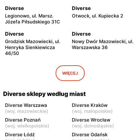
Diverse
Diverse
Legionowo, ul. Marsz.
Otwock, ul. Kupiecka 2
Józefa Piłsudskiego 31C
Diverse
Diverse
Grodzisk Mazowiecki, ul.
Nowy Dwór Mazowiecki, ul.
Henryka Sienkiewicza
Warszawska 36
46/50
Diverse
Diverse
Mińsk Mazowiecki, ul.
Grójec, ul. Armii Krajowej
WIĘCEJ
Warszawska 57
50
Diverse
Diverse
Diverse sklepy według miast
Żyrardów, ul. Mały Rynek 7
Wyszków, ul. Gen. Józefa
Sowińskiego 66
Diverse Warszawa
Diverse Kraków
(
woj. mazowieckie
)
(
woj. małopolskie
)
Diverse
Diverse
Diverse Poznań
Diverse Wrocław
Warka, ul. Senatorska 5B
Pułtusk, ul. Jana Pawła II 6a
(
woj. wielkopolskie
)
(
woj. dolnośląskie
)
Diverse Łódź
Diverse Gdańsk
Diverse
Diverse