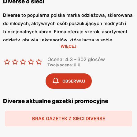
Diverse o sieci
Diverse
to popularna polska marka odzieżowa, skierowana
do młodych, aktywnych osób poszukujących modnych i
funkcjonalnych ubrań. Firma oferuje szeroki asortyment
odzieży, obuwia i akcesoriów, które łączą w sobie
WIĘCEJ
nowoczesny design i wysoką jakość wykonania. Klienci
cenią sobie
niskie ceny
oraz częste
promocje
, które
Ocena: 4.3 - 302 głosów
umożliwiają zakupy w korzystnych warunkach. Jednym z
Twoja ocena: 0.0
kluczowych elementów strategii marketingowej
Diverse
są
regularnie wydawane
gazetki promocyjne
.
Gazetki
te
OBSERWUJ
prezentują najnowsze kolekcje, wyprzedaże oraz
specjalne oferty, dzięki czemu klienci mogą planować
Diverse aktualne gazetki promocyjne
swoje zakupy i korzystać z wyjątkowych okazji cenowych.
Są one dostępne zarówno w formie papierowej w sklepach,
BRAK GAZETEK Z SIECI DIVERSE
jak i online, co umożliwia łatwy dostęp do aktualnych ofert.
Produkty
Diverse
charakteryzują się wysoką jakością