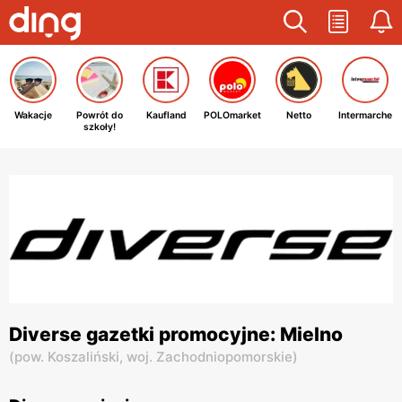
Wakacje
Powrót do
Kaufland
POLOmarket
Netto
Intermarche
szkoły!
Diverse gazetki promocyjne: Mielno
(
pow. Koszaliński,
woj. Zachodniopomorskie
)