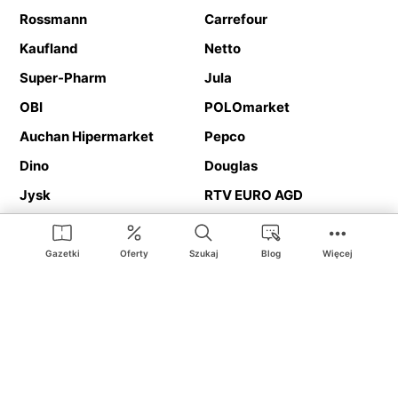
Rossmann
Carrefour
Kaufland
Netto
Super-Pharm
Jula
OBI
POLOmarket
Auchan Hipermarket
Pepco
Dino
Douglas
Jysk
RTV EURO AGD
Action
Media Expert
Deichmann
Media Markt
Gazetki
Oferty
Szukaj
Blog
Więcej
Ding.pl to serwis internetowy prezentujący
gazetki promocyjne
oraz
katalogi
sklepów i dużych sieci handlowych. Dzięki
geolokalizacji otrzymasz przede wszystkim oferty sklepów, z
Twojego bliskiego otoczenia. Dodatkowo na stronie znajdziesz
adresy sklepów, więc w trakcie podróży bez problemu trafisz do
ulubionego sklepu.