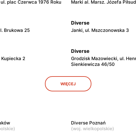
ul. plac Czerwca 1976 Roku
Marki al. Marsz. Józefa Piłsu
Diverse
ul. Brukowa 25
Janki, ul. Mszczonowska 3
Diverse
. Kupiecka 2
Grodzisk Mazowiecki, ul. Hen
Sienkiewicza 46/50
Diverse
WIĘCEJ
 Armii Krajowej 50
Żyrardów, ul. Mały Rynek 7
Diverse
. Jana Pawła II 6a
Garwolin al. Legionów 2
raków
Diverse Poznań
olskie
)
(
woj. wielkopolskie
)
Diverse