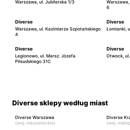
Warszawa, ul. Jubilerska 1/3
Warszawa, 
6
Diverse
Diverse
Warszawa, ul. Kazimierza Szpotańskiego
Łomianki, 
4
Diverse
Diverse
Legionowo, ul. Marsz. Józefa
Otwock, ul
Piłsudskiego 31C
Diverse
Diverse
Mińsk Mazowiecki, ul. Warszawska 57
Grójec, ul.
Diverse sklepy według miast
Diverse
Diverse
Warka, ul. Senatorska 5B
Pułtusk, ul
Diverse Warszawa
Diverse K
(
woj. mazowieckie
)
(
woj. małop
Diverse
Diverse