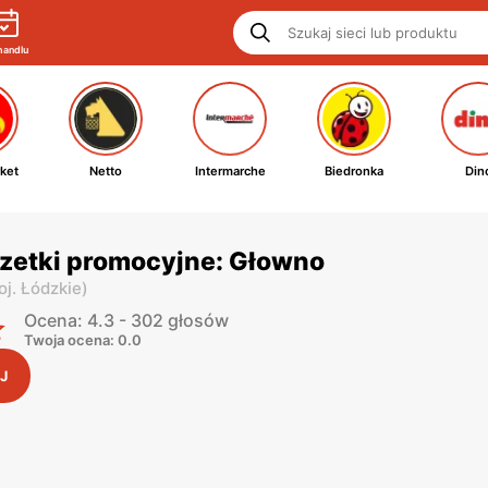
handlu
ket
Netto
Intermarche
Biedronka
Din
azetki promocyjne: Głowno
oj. Łódzkie
)
Ocena: 4.3 - 302 głosów
Twoja ocena: 0.0
J