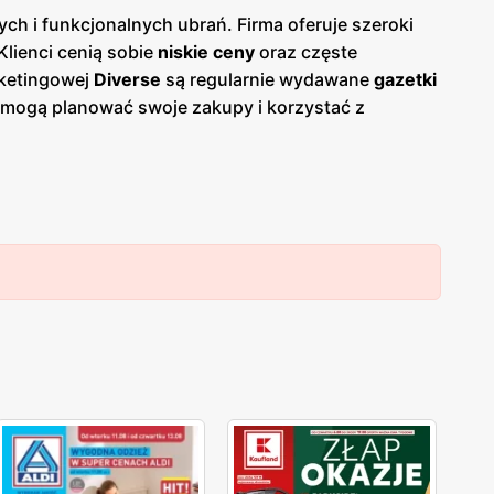
 i funkcjonalnych ubrań. Firma oferuje szeroki
lienci cenią sobie
niskie ceny
oraz częste
rketingowej
Diverse
są regularnie wydawane
gazetki
i mogą planować swoje zakupy i korzystać z
iwia łatwy dostęp do aktualnych ofert. Produkty
znajdzie coś dla siebie. Marka stawia na
modna, ale także wygodna i trwała. Sklepy
Diverse
są
odzieżowych i akcesoriów. Firma kładzie duży nacisk
 każdym etapie zakupów. Dzięki temu
Diverse