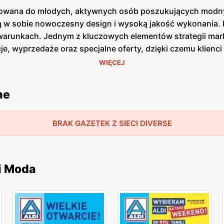
rowana do młodych, aktywnych osób poszukujących modnych
zą w sobie nowoczesny design i wysoką jakość wykonania. K
 warunkach. Jednym z kluczowych elementów strategii ma
je, wyprzedaże oraz specjalne oferty, dzięki czemu klienc
no w formie papierowej w sklepach, jak i online, co umożl
WIĘCEJ
 oraz różnorodnością stylów, co sprawia, że każdy klient 
, co pozwala na oferowanie odzieży, która jest nie tylko 
ne
j Polski, co ułatwia dostęp do szerokiej gamy produktów 
ch produktów, oferując fachowe doradztwo i wsparcie na
BRAK GAZETEK Z SIECI DIVERSE
i Moda