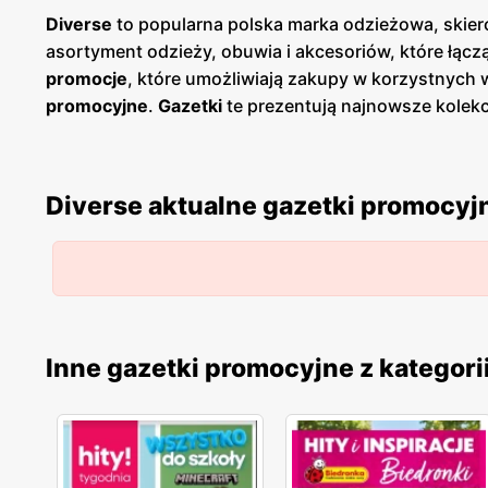
Diverse
to popularna polska marka odzieżowa, skie
asortyment odzieży, obuwia i akcesoriów, które łąc
promocje
, które umożliwiają zakupy w korzystnych
promocyjne
.
Gazetki
te prezentują najnowsze kolekc
wyjątkowych okazji cenowych. Są one dostępne zarów
Diverse
charakteryzują się wysoką jakością wykonania
innowacyjność i ciągłe udoskonalanie swoich wyrobów
Diverse aktualne gazetki promocyj
zlokalizowane w dogodnych miejscach na terenie całe
na jakość obsługi oraz pomoc w wyborze odpowiedni
zdobyła lojalność wielu zadowolonych klientów.
Inne gazetki promocyjne z kategori