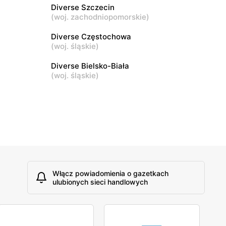
Opinogóra Górna, ul. Władysławowo 65
Diverse Szczecin
(
woj. zachodniopomorskie
)
Diverse
Diverse Częstochowa
(
woj. śląskie
)
2
Ostrów Mazowiecka, ul. Ludwika
Mieczkowskiego 23
Diverse Bielsko-Biała
(
woj. śląskie
)
Włącz powiadomienia o gazetkach
ulubionych sieci handlowych