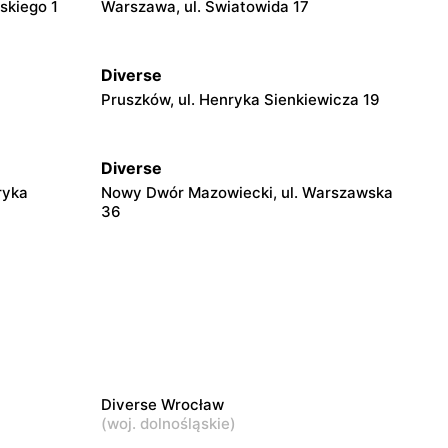
dskiego 1
Warszawa, ul. Światowida 17
Diverse
Pruszków, ul. Henryka Sienkiewicza 19
Diverse
ryka
Nowy Dwór Mazowiecki, ul. Warszawska
36
Diverse
Wyszków, ul. Gen. Józefa Sowińskiego
66
Diverse
Płońsk, ul. Żołnierzy Wyklętych 12
Diverse Wrocław
(
woj. dolnośląskie
)
Diverse