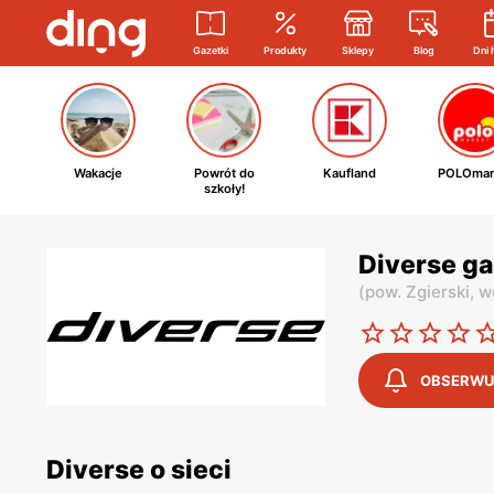
Gazetki
Produkty
Sklepy
Blog
Dni 
Wakacje
Powrót do
Kaufland
POLOmar
szkoły!
Diverse g
(
pow. Zgierski,
w
OBSERWU
Diverse o sieci