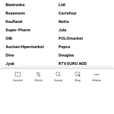
Biedronka
Lidl
Rossmann
Carrefour
Kaufland
Netto
Super-Pharm
Jula
OBI
POLOmarket
Auchan Hipermarket
Pepco
Dino
Douglas
Jysk
RTV EURO AGD
Action
Media Expert
Deichmann
Media Markt
Gazetki
Oferty
Szukaj
Blog
Więcej
Ding.pl to serwis internetowy prezentujący
gazetki promocyjne
oraz
katalogi
sklepów i dużych sieci handlowych. Dzięki
geolokalizacji otrzymasz przede wszystkim oferty sklepów, z
Twojego bliskiego otoczenia. Dodatkowo na stronie znajdziesz
adresy sklepów, więc w trakcie podróży bez problemu trafisz do