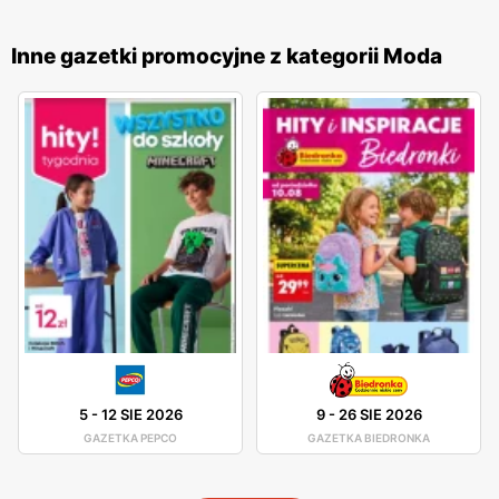
Produkty
Diverse
charakteryzują się wysoką jakością
wykonania oraz różnorodnością stylów, co sprawia, że
Inne gazetki promocyjne z kategorii Moda
każdy klient znajdzie coś dla siebie. Marka stawia na
innowacyjność i ciągłe udoskonalanie swoich wyrobów, co
pozwala na oferowanie odzieży, która jest nie tylko modna,
ale także wygodna i trwała. Sklepy
Diverse
są
zlokalizowane w dogodnych miejscach na terenie całej
Polski, co ułatwia dostęp do szerokiej gamy produktów
odzieżowych i akcesoriów. Firma kładzie duży nacisk na
jakość obsługi oraz pomoc w wyborze odpowiednich
produktów, oferując fachowe doradztwo i wsparcie na
każdym etapie zakupów. Dzięki temu
Diverse
zdobyła
lojalność wielu zadowolonych klientów.
5
-
12 SIE 2026
9
-
26 SIE 2026
GAZETKA PEPCO
GAZETKA BIEDRONKA