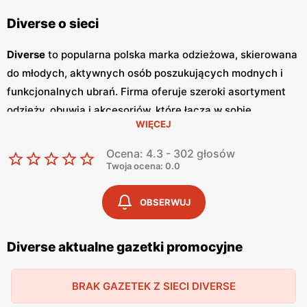
Diverse o sieci
Diverse
to popularna polska marka odzieżowa, skierowana
do młodych, aktywnych osób poszukujących modnych i
funkcjonalnych ubrań. Firma oferuje szeroki asortyment
odzieży, obuwia i akcesoriów, które łączą w sobie
WIĘCEJ
nowoczesny design i wysoką jakość wykonania. Klienci
cenią sobie
niskie ceny
oraz częste
promocje
, które
Ocena: 4.3 - 302 głosów
umożliwiają zakupy w korzystnych warunkach. Jednym z
Twoja ocena: 0.0
kluczowych elementów strategii marketingowej
Diverse
są
regularnie wydawane
gazetki promocyjne
.
Gazetki
te
OBSERWUJ
prezentują najnowsze kolekcje, wyprzedaże oraz
specjalne oferty, dzięki czemu klienci mogą planować
Diverse aktualne gazetki promocyjne
swoje zakupy i korzystać z wyjątkowych okazji cenowych.
Są one dostępne zarówno w formie papierowej w sklepach,
BRAK GAZETEK Z SIECI DIVERSE
jak i online, co umożliwia łatwy dostęp do aktualnych ofert.