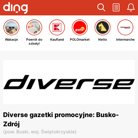
Wakacje
Powrót do
Kaufland
POLOmarket
Netto
Intermarche
szkoły!
Diverse gazetki promocyjne: Busko-
Zdrój
(
pow. Buski,
woj. Świętokrzyskie
)