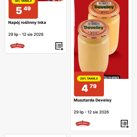
14% TANIEJ!
5
49
Napój roślinny Inka
29 lip
-
12 sie 2026
29% TANIEJ!
4
79
Musztarda Develey
29 lip
-
12 sie 2026