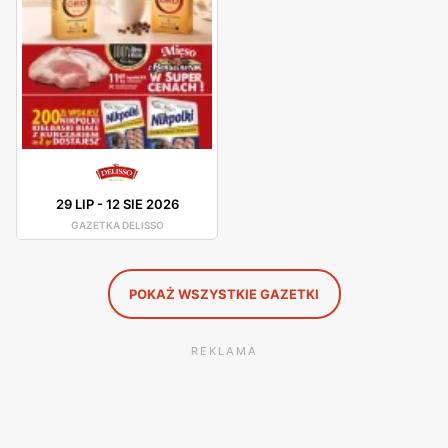
Delisso - gazetka promocyjna i okazje
Delisso posiada własne gazetki promocyjne, które
prezentują różnego rodzaju promocje i okazje na artykuły
spożywcze lub towary przemysłowe. Ważne miejsce w
materiałach reklamowych Delisso zajmuje bogata oferta
mięsa oraz wędlin. W sklepach można najnowsze oferty
29 LIP
-
12 SIE 2026
handlowe, stanowisko ze zdrową żywnością w
GAZETKA DELISSO
atrakcyjnych cenach.
POKAŻ WSZYSTKIE GAZETKI
REKLAMA