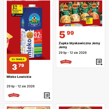
5
99
Zupka błyskawiczna Jemy
Jemy
29 lip
-
12 sie 2026
5% TANIEJ!
3
79
Mleko Łowickie
29 lip
-
12 sie 2026