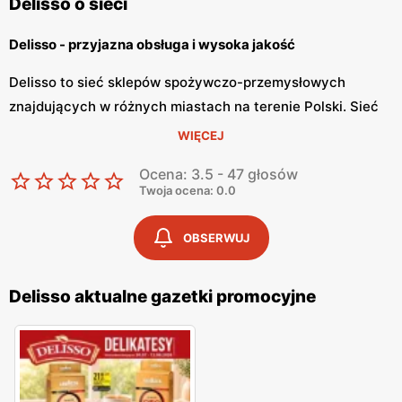
Delisso o sieci
Delisso - przyjazna obsługa i wysoka jakość
Delisso to sieć sklepów spożywczo-przemysłowych
znajdujących w różnych miastach na terenie Polski. Sieć
posiada szeroką ofertę różnych artykułów spożywczych.
WIĘCEJ
Sklepy Delisso charakteryzują się nie tylko bogatą ofertą,
Ocena: 3.5 - 47 głosów
ale również miłą atmosferą oraz przyjazną obsługą.
Twoja ocena: 0.0
Delisso - szeroka oferta handlowa
OBSERWUJ
Delisso posiada szeroką ofertę różnego rodzaju
produktów. W sklepie można znaleźć zarówno świeże
Delisso aktualne gazetki promocyjne
pieczywo, wędliny, dojrzałe owoce i warzywa, jak i napoje,
nabiał oraz przyprawy. Sklep jest znany ze swojej bogatej
oferty wyrobów mięsnych. W placówkach Delisso znajduje
się również oddzielne stanowisko na towary przemysłowe i
chemię domową.