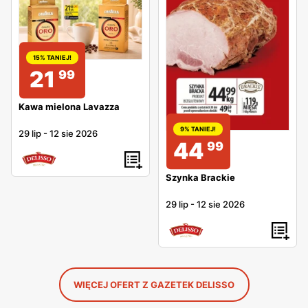
15% TANIEJ!
21
99
Kawa mielona Lavazza
9% TANIEJ!
29 lip
-
12 sie 2026
44
99
Szynka Brackie
29 lip
-
12 sie 2026
WIĘCEJ OFERT Z GAZETEK DELISSO