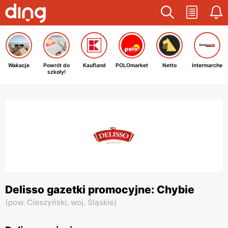
Wakacje
Powrót do
Kaufland
POLOmarket
Netto
Intermarche
szkoły!
Delisso gazetki promocyjne: Chybie
(
pow. Cieszyński,
woj. Śląskie
)