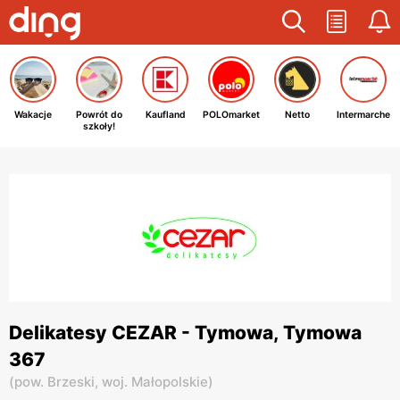
Wakacje
Powrót do
Kaufland
POLOmarket
Netto
Intermarche
szkoły!
Delikatesy CEZAR - Tymowa, Tymowa
367
(
pow. Brzeski,
woj. Małopolskie
)