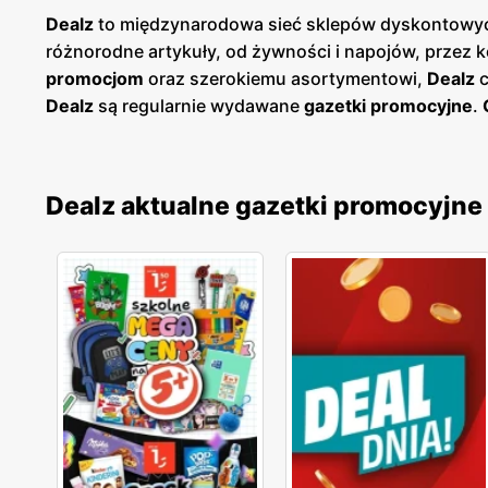
Dealz
to międzynarodowa sieć sklepów dyskontowych
różnorodne artykuły, od żywności i napojów, przez 
promocjom
oraz szerokiemu asortymentowi,
Dealz
c
Dealz
są regularnie wydawane
gazetki promocyjne
.
mogą planować swoje zakupy i korzystać z wyjątkowy
łatwy dostęp do aktualnych ofert. Sieć
Dealz
kładzie
codziennego użytku, co sprawia, że są idealnym mie
Dealz aktualne gazetki promocyjne
zyskało uznanie wśród stałych klientów. Sklepy
Deal
produktów dla szerokiego grona klientów. Firma nieus
najwyższy standard obsługi. Dzięki temu
Dealz
zdoby