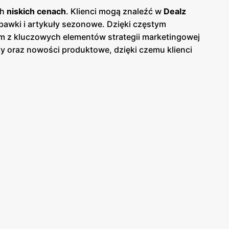
ch
niskich cenach
. Klienci mogą znaleźć w
Dealz
bawki i artykuły sezonowe. Dzięki częstym
 z kluczowych elementów strategii marketingowej
rty oraz nowości produktowe, dzięki czemu klienci
ierowej w sklepach, jak i online, co umożliwia
. Sklepy oferują bogaty wybór artykułów
parentność cen oraz przejrzyste zasady
promocji
, co
olski, co ułatwia dostęp do szerokiej gamy
ernizując istniejące sklepy, aby zapewnić jak