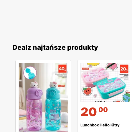
Dealz najtańsze produkty
20
00
Lunchbox Hello Kitty