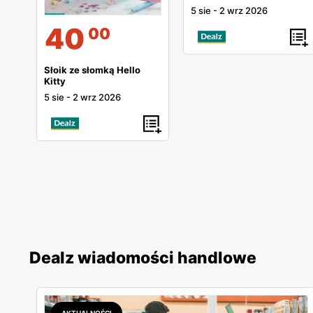
5 sie
-
2 wrz 2026
40
00
Słoik ze słomką Hello
Kitty
5 sie
-
2 wrz 2026
Dealz wiadomości handlowe
AKTUALNOŚCI