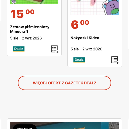
15
00
6
00
Zestaw piśmienniczy
Minecraft
Nożyczki Kidea
5 sie
-
2 wrz 2026
5 sie
-
2 wrz 2026
WIĘCEJ OFERT Z GAZETEK DEALZ
PORADNIK