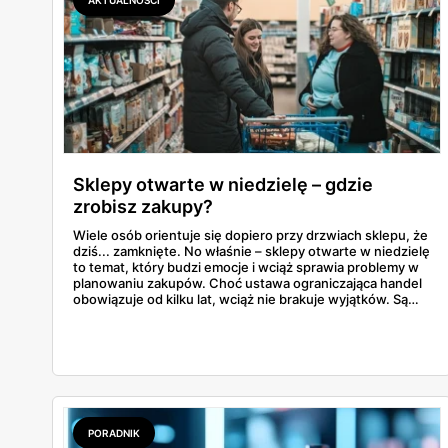
Sklepy otwarte w niedzielę – gdzie
zrobisz zakupy?
Wiele osób orientuje się dopiero przy drzwiach sklepu, że
dziś... zamknięte. No właśnie – sklepy otwarte w niedzielę
to temat, który budzi emocje i wciąż sprawia problemy w
planowaniu zakupów. Choć ustawa ograniczająca handel
obowiązuje od kilku lat, wciąż nie brakuje wyjątków. Są
niedziele handlowe, są też sklepy objęte wyłączeniem. A
jak to wygląda w praktyce? Czy mały osiedlowy sklepik
może działać? A co z Żabką czy stacjami benzynowymi? W
tym artykule rozwiewamy wątpliwości i pokazujemy, gdzie
w niedzielę można coś kupić – bez nerwów i krążenia po
mieście.
PORADNIK