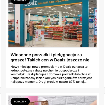
Wiosenne porządki i pielęgnacja za
grosze! Takich cen w Dealz jeszcze nie
było
Nowy miesiąc, nowe promocje – a w Dealz oznacza to
jedno: potężne rabaty na chemię gospodarczą i
kosmetyki. Jeśli planujesz domowe porządki lub chcesz
uzupełnić zapasy łazienkowych niezbędników, teraz jest
najlepszy moment. Drugi produkt nawet 67% taniej,
kultowe marki i wielopaki w bezkonkurencyjnych cenach?
Sprawdź, co warto dorzucić do koszyka, zanim zniknie z
półek.
PORADNIK