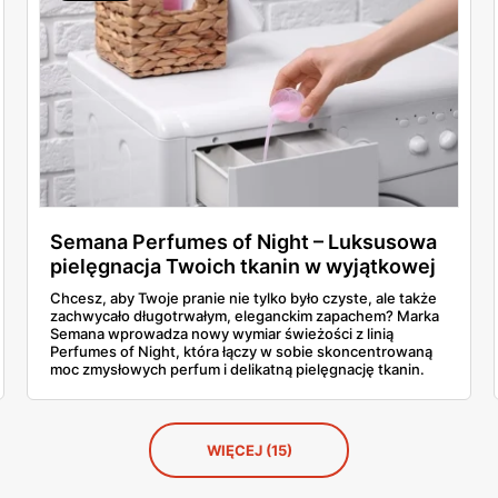
Semana Perfumes of Night – Luksusowa
pielęgnacja Twoich tkanin w wyjątkowej
promocji w Dealz!
Chcesz, aby Twoje pranie nie tylko było czyste, ale także
zachwycało długotrwałym, eleganckim zapachem? Marka
Semana wprowadza nowy wymiar świeżości z linią
Perfumes of Night, która łączy w sobie skoncentrowaną
moc zmysłowych perfum i delikatną pielęgnację tkanin.
WIĘCEJ (15)