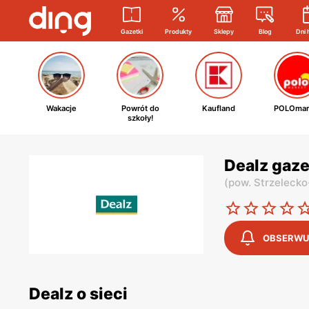
Gazetki
Produkty
Sklepy
Blog
Dni 
Wakacje
Powrót do
Kaufland
POLOmar
szkoły!
Dealz gaze
(
pow. Strzeleck
OBSERWU
Dealz o sieci