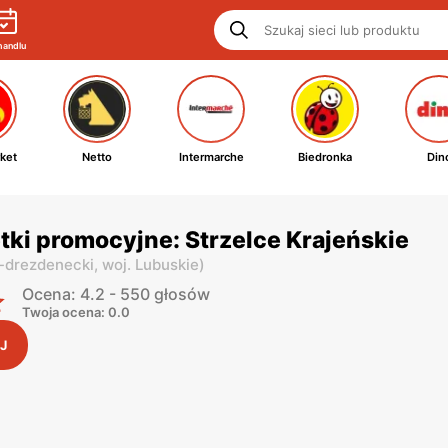
handlu
ket
Netto
Intermarche
Biedronka
Din
tki promocyjne: Strzelce Krajeńskie
o-drezdenecki,
woj. Lubuskie
)
Ocena: 4.2 - 550 głosów
Twoja ocena: 0.0
J