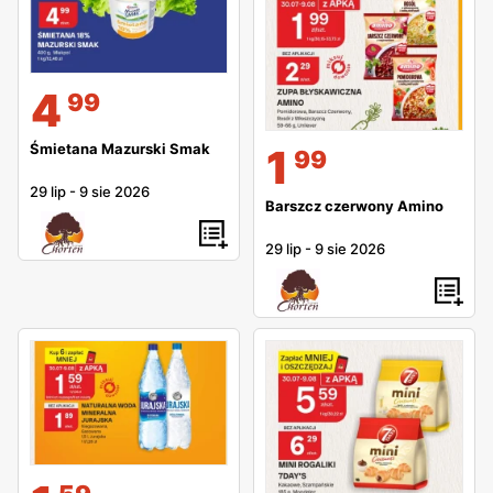
4
99
Śmietana Mazurski Smak
1
99
29 lip
-
9 sie 2026
Barszcz czerwony Amino
29 lip
-
9 sie 2026