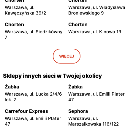
Warszawa, ul.
Warszawa, ul. Władysława
Kawęczyńska 39/2
Broniewskiego 9
Chorten
Chorten
Warszawa, ul. Siedzikówny
Warszawa, ul. Kinowa 19
7
Chorten
Chorten
Warszawa, ul. Jana
Warszawa al. Stanów
WIĘCEJ
Olbrachta 34
Zjednoczonych 32/U1
Chorten
Chorten
Sklepy innych sieci w Twojej okolicy
Warszawa, ul. Franciszka
Warszawa, ul. Wejherowska
Żymirskiego 7/168u
20
Żabka
Żabka
Warszawa, ul. Łucka 2/4/6
Warszawa, ul. Emilii Plater
Chorten
Chorten
lok. 2
47
Warszawa, ul. Siennicka
Warszawa, ul. Barkocińska
6/18
6
Carrefour Express
Sephora
Warszawa, ul. Emilii Plater
Warszawa, ul.
Chorten
Chorten
47
Marszałkowska 116/122
Warszawa, ul. Igańska
Warszawa, ul. Trocka 10D