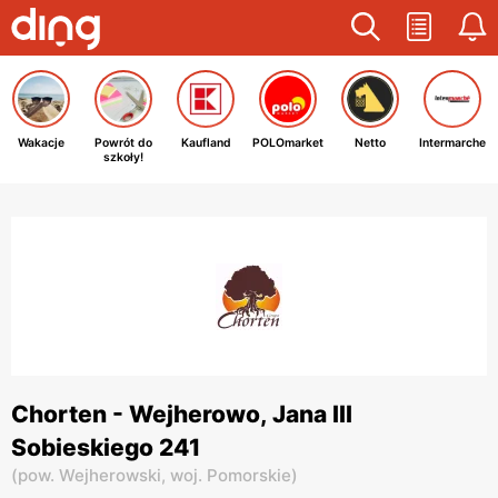
Wakacje
Powrót do
Kaufland
POLOmarket
Netto
Intermarche
szkoły!
Chorten - Wejherowo, Jana III
Sobieskiego 241
(
pow. Wejherowski,
woj. Pomorskie
)