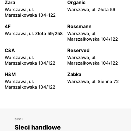
28\U4
Zara
Organic
Warszawa, ul.
Warszawa, ul. Złota 59
Chorten
Chorten
Marszałkowska 104-122
Warszawa, ul. Gen. Romana
Warszawa, ul. Wrocławska
Abrahama 7a
27 lok.100/103
4F
Rossmann
Warszawa, ul. Złota 59/258
Warszawa, ul.
Chorten
Chorten
Marszałkowska 104/122
Warszawa, ul. Wrocławska
Warszawa, ul. Synów Pułku
18/1a
15c
C&A
Reserved
Warszawa, ul.
Warszawa, ul.
Chorten
Chorten
Marszałkowska 104/122
Marszałkowska 104/122
Warszawa, ul. Gwiaździsta
Warszawa, ul. Radiowa 18
29a
H&M
Żabka
Warszawa, ul.
Warszawa, ul. Sienna 72
Chorten
Chorten
Marszałkowska 104/122
Warszawa, ul. Władysława
Warszawa, ul. Górczewska
Tatarkiewicza 10a
229
SIECI
Sieci handlowe