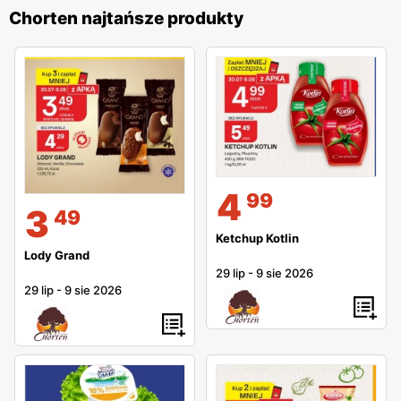
Chorten najtańsze produkty
4
99
3
49
Ketchup Kotlin
Lody Grand
29 lip
-
9 sie 2026
29 lip
-
9 sie 2026