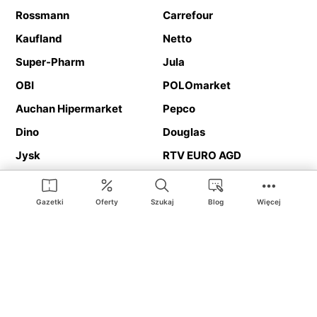
Rossmann
Carrefour
Kaufland
Netto
Super-Pharm
Jula
OBI
POLOmarket
Auchan Hipermarket
Pepco
Dino
Douglas
Jysk
RTV EURO AGD
Action
Media Expert
Deichmann
Media Markt
Gazetki
Oferty
Szukaj
Blog
Więcej
Ding.pl to serwis internetowy prezentujący
gazetki promocyjne
oraz
katalogi
sklepów i dużych sieci handlowych. Dzięki
geolokalizacji otrzymasz przede wszystkim oferty sklepów, z
Twojego bliskiego otoczenia. Dodatkowo na stronie znajdziesz
adresy sklepów, więc w trakcie podróży bez problemu trafisz do
ulubionego sklepu.