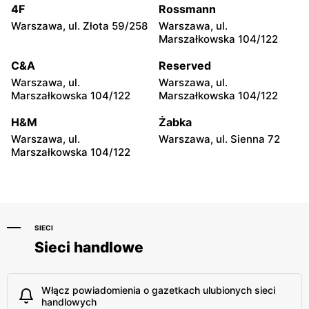
Abrahama 7a
27 lok.100/103
4F
Rossmann
Warszawa, ul. Złota 59/258
Warszawa, ul.
Chorten
Chorten
Marszałkowska 104/122
Warszawa, ul. Wrocławska
Warszawa, ul. Synów Pułku
18/1a
15c
C&A
Reserved
Warszawa, ul.
Warszawa, ul.
Chorten
Chorten
Marszałkowska 104/122
Marszałkowska 104/122
Warszawa, ul. Gwiaździsta
Warszawa, ul. Radiowa 18
29a
H&M
Żabka
Warszawa, ul.
Warszawa, ul. Sienna 72
Chorten
Chorten
Marszałkowska 104/122
Warszawa, ul. Władysława
Warszawa, ul. Górczewska
Tatarkiewicza 10a
229
SIECI
Sieci handlowe
Włącz powiadomienia o gazetkach ulubionych sieci
handlowych