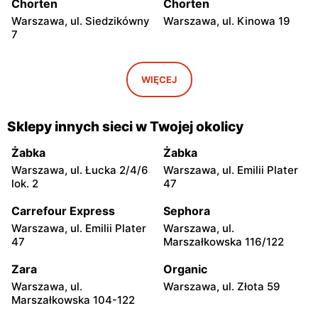
Chorten
Chorten
Warszawa, ul. Siedzikówny
Warszawa, ul. Kinowa 19
7
Chorten
Chorten
Warszawa, ul. Jana
Warszawa al. Stanów
WIĘCEJ
Olbrachta 34
Zjednoczonych 32/U1
Chorten
Chorten
Sklepy innych sieci w Twojej okolicy
Warszawa, ul. Franciszka
Warszawa, ul. Wejherowska
Żymirskiego 7/168u
20
Żabka
Żabka
Warszawa, ul. Łucka 2/4/6
Warszawa, ul. Emilii Plater
Chorten
Chorten
lok. 2
47
Warszawa, ul. Siennicka
Warszawa, ul. Barkocińska
6/18
6
Carrefour Express
Sephora
Warszawa, ul. Emilii Plater
Warszawa, ul.
Chorten
Chorten
47
Marszałkowska 116/122
Warszawa, ul. Igańska
Warszawa, ul. Trocka 10D
28\U4
Zara
Organic
Warszawa, ul.
Warszawa, ul. Złota 59
Chorten
Chorten
Marszałkowska 104-122
Warszawa, ul. Gen. Romana
Warszawa, ul. Wrocławska