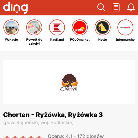
Wakacje
Powrót do
Kaufland
POLOmarket
Netto
Intermarche
szkoły!
Chorten - Ryżówka, Ryżówka 3
(
pow. Sejneński,
woj. Podlaskie
)
Ocena: 4.1 - 172 głosów