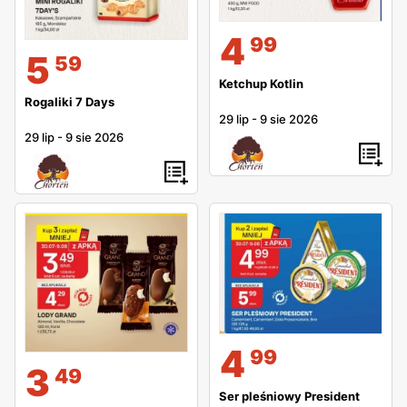
4
99
5
59
Ketchup Kotlin
Rogaliki 7 Days
29 lip
-
9 sie 2026
29 lip
-
9 sie 2026
4
99
3
49
Ser pleśniowy President