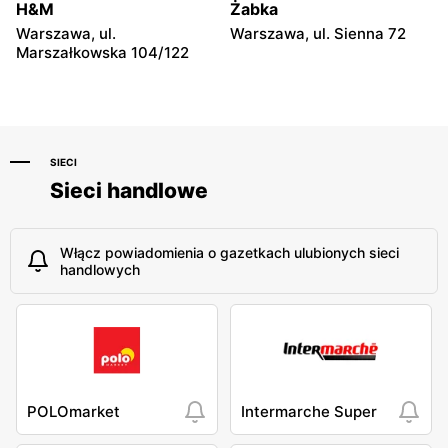
29a
H&M
Żabka
Warszawa, ul.
Warszawa, ul. Sienna 72
Chorten
Chorten
Marszałkowska 104/122
Warszawa, ul. Władysława
Warszawa, ul. Górczewska
Tatarkiewicza 10a
229
SIECI
Sieci handlowe
Włącz powiadomienia o gazetkach ulubionych sieci
handlowych
POLOmarket
Intermarche Super