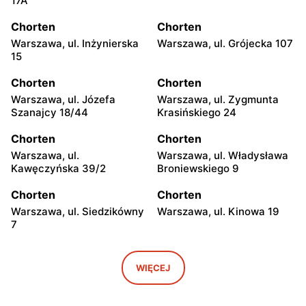
17A
Chorten
Chorten
Warszawa, ul. Inżynierska
Warszawa, ul. Grójecka 107
15
Chorten
Chorten
Warszawa, ul. Józefa
Warszawa, ul. Zygmunta
Szanajcy 18/44
Krasińskiego 24
Chorten
Chorten
Warszawa, ul.
Warszawa, ul. Władysława
Kawęczyńska 39/2
Broniewskiego 9
Chorten
Chorten
Warszawa, ul. Siedzikówny
Warszawa, ul. Kinowa 19
7
Chorten
Chorten
Warszawa, ul. Jana
Warszawa al. Stanów
WIĘCEJ
Olbrachta 34
Zjednoczonych 32/U1