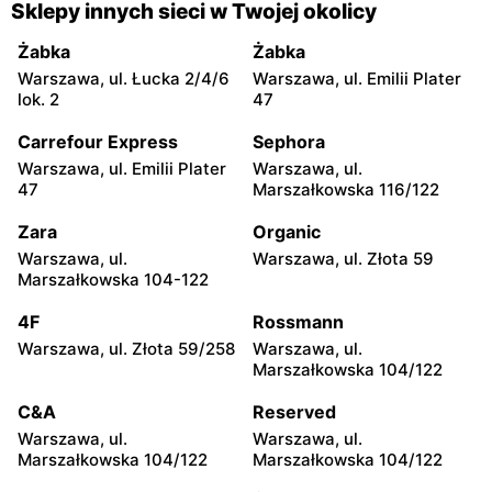
Chorten
Chorten
Sklepy innych sieci w Twojej okolicy
Warszawa, ul. Franciszka
Warszawa, ul. Wejherowska
Żymirskiego 7/168u
20
Żabka
Żabka
Warszawa, ul. Łucka 2/4/6
Warszawa, ul. Emilii Plater
Chorten
Chorten
lok. 2
47
Warszawa, ul. Siennicka
Warszawa, ul. Barkocińska
6/18
6
Carrefour Express
Sephora
Warszawa, ul. Emilii Plater
Warszawa, ul.
Chorten
Chorten
47
Marszałkowska 116/122
Warszawa, ul. Igańska
Warszawa, ul. Trocka 10D
28\U4
Zara
Organic
Warszawa, ul.
Warszawa, ul. Złota 59
Chorten
Chorten
Marszałkowska 104-122
Warszawa, ul. Gen. Romana
Warszawa, ul. Wrocławska
Abrahama 7a
27 lok.100/103
4F
Rossmann
Warszawa, ul. Złota 59/258
Warszawa, ul.
Chorten
Chorten
Marszałkowska 104/122
Warszawa, ul. Wrocławska
Warszawa, ul. Synów Pułku
18/1a
15c
C&A
Reserved
Warszawa, ul.
Warszawa, ul.
Chorten
Chorten
Marszałkowska 104/122
Marszałkowska 104/122
Warszawa, ul. Gwiaździsta
Warszawa, ul. Radiowa 18