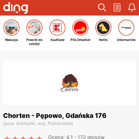
Wakacje
Powrót do
Kaufland
POLOmarket
Netto
Intermarche
szkoły!
Chorten - Pępowo, Gdańska 176
(
pow. Kartuski,
woj. Pomorskie
)
Ocena: 4.1 - 172 głosów