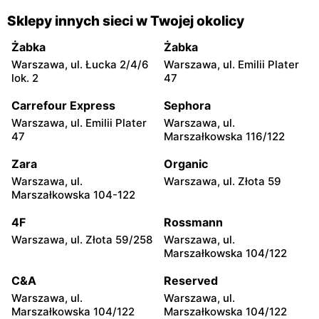
Chorten
Chorten
Sklepy innych sieci w Twojej okolicy
Warszawa, ul. Franciszka
Warszawa, ul. Wejherowska
Żymirskiego 7/168u
20
Żabka
Żabka
Warszawa, ul. Łucka 2/4/6
Warszawa, ul. Emilii Plater
Chorten
Chorten
lok. 2
47
Warszawa, ul. Siennicka
Warszawa, ul. Barkocińska
6/18
6
Carrefour Express
Sephora
Warszawa, ul. Emilii Plater
Warszawa, ul.
Chorten
Chorten
47
Marszałkowska 116/122
Warszawa, ul. Igańska
Warszawa, ul. Trocka 10D
28\U4
Zara
Organic
Warszawa, ul.
Warszawa, ul. Złota 59
Chorten
Chorten
Marszałkowska 104-122
Warszawa, ul. Gen. Romana
Warszawa, ul. Wrocławska
Abrahama 7a
27 lok.100/103
4F
Rossmann
Warszawa, ul. Złota 59/258
Warszawa, ul.
Chorten
Chorten
Marszałkowska 104/122
Warszawa, ul. Wrocławska
Warszawa, ul. Synów Pułku
18/1a
15c
C&A
Reserved
Warszawa, ul.
Warszawa, ul.
Chorten
Chorten
Marszałkowska 104/122
Marszałkowska 104/122