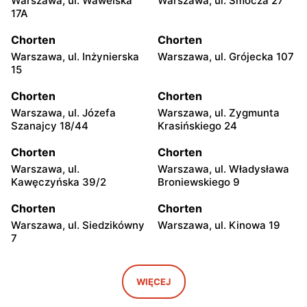
Warszawa, ul. Wawelska
Warszawa, ul. Smocza 27
17A
Chorten
Chorten
Warszawa, ul. Inżynierska
Warszawa, ul. Grójecka 107
15
Chorten
Chorten
Warszawa, ul. Józefa
Warszawa, ul. Zygmunta
Szanajcy 18/44
Krasińskiego 24
Chorten
Chorten
Warszawa, ul.
Warszawa, ul. Władysława
Kawęczyńska 39/2
Broniewskiego 9
Chorten
Chorten
Warszawa, ul. Siedzikówny
Warszawa, ul. Kinowa 19
7
Chorten
Chorten
Warszawa, ul. Jana
Warszawa al. Stanów
WIĘCEJ
Olbrachta 34
Zjednoczonych 32/U1