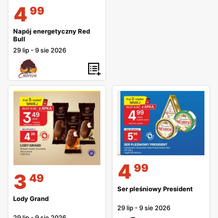
4
99
Napój energetyczny Red
Bull
29 lip
-
9 sie 2026
4
99
3
49
Ser pleśniowy President
Lody Grand
29 lip
-
9 sie 2026
29 lip
-
9 sie 2026