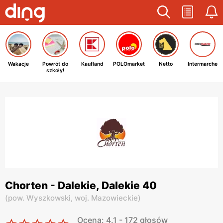
Wakacje
Powrót do
Kaufland
POLOmarket
Netto
Intermarche
szkoły!
Chorten - Dalekie, Dalekie 40
(
pow. Wyszkowski,
woj. Mazowieckie
)
Ocena: 4.1 - 172 głosów