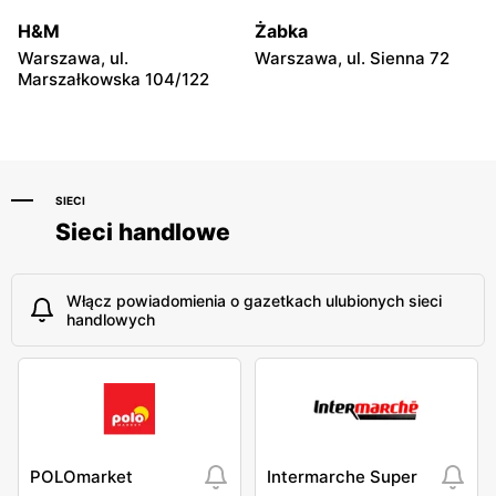
Warszawa, ul. Gwiaździsta
Warszawa, ul. Radiowa 18
29a
H&M
Żabka
Warszawa, ul.
Warszawa, ul. Sienna 72
Chorten
Chorten
Marszałkowska 104/122
Warszawa, ul. Władysława
Warszawa, ul. Górczewska
Tatarkiewicza 10a
229
SIECI
Sieci handlowe
Włącz powiadomienia o gazetkach ulubionych sieci
handlowych
POLOmarket
Intermarche Super