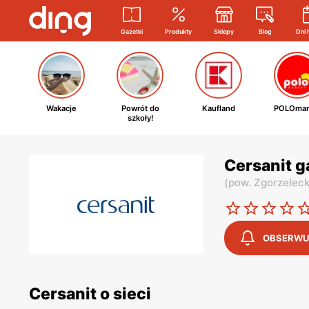
Gazetki
Produkty
Sklepy
Blog
Dni 
Wakacje
Powrót do
Kaufland
POLOmar
szkoły!
Cersanit g
(
pow. Zgorzeleck
OBSERWU
Cersanit o sieci