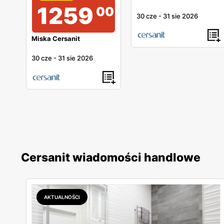
1259
00
30 cze
-
31 sie 2026
Miska Cersanit
30 cze
-
31 sie 2026
Cersanit wiadomości handlowe
AKTUALNOŚCI