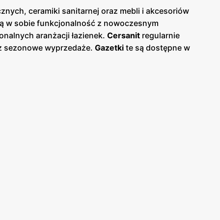
nych, ceramiki sanitarnej oraz mebli i akcesoriów
czą w sobie funkcjonalność z nowoczesnym
jonalnych aranżacji łazienek.
Cersanit
regularnie
raz sezonowe wyprzedaże.
Gazetki
te są dostępne w
kacje te pojawiają się zazwyczaj co kwartał,
oką jakością wykonania, trwałością oraz
acyjność i ciągłe udoskonalanie swoich wyrobów, co
py i punkty sprzedaży
Cersanit
są obecne w całej
łatwy dostęp do szerokiej gamy artykułów
i oraz pomoc w wyborze odpowiednich produktów, co