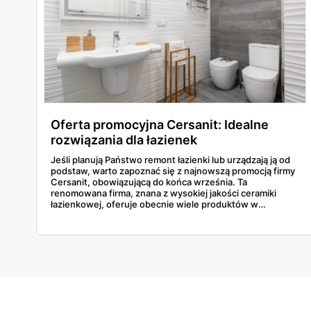
Oferta promocyjna Cersanit: Idealne
rozwiązania dla łazienek
Jeśli planują Państwo remont łazienki lub urządzają ją od
podstaw, warto zapoznać się z najnowszą promocją firmy
Cersanit, obowiązującą do końca września. Ta
renomowana firma, znana z wysokiej jakości ceramiki
łazienkowej, oferuje obecnie wiele produktów w
wyjątkowo atrakcyjnych cenach. W ofercie znajdą
Państwo wszystko, co niezbędne do stworzenia
nowoczesnej, funkcjonalnej łazienki - od płytek, przez
umywalki i wanny, aż po zestawy podtynkowe i spłuczki.
Poniżej przedstawiamy szczegóły kilku najciekawszych
propozycji.