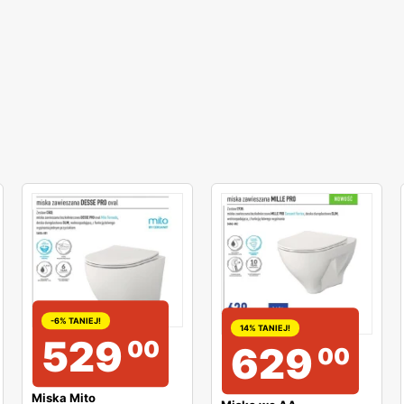
-6% TANIEJ!
14% TANIEJ!
529
00
629
00
Miska Mito