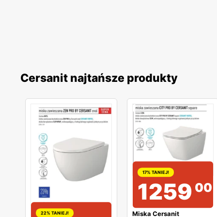
Cersanit najtańsze produkty
17% TANIEJ!
1259
00
Miska Cersanit
22% TANIEJ!