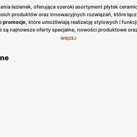
ia łazienek, oferująca szeroki asortyment płytek ceramicz
swoich produktów oraz innowacyjnych rozwiązań, które łą
te
promocje
, które umożliwiają realizację stylowych i funkc
e są najnowsze oferty specjalne, nowości produktowe o
tom bieżące śledzenie
promocji
i planowanie zakupów. Publi
WIĘCEJ
ndach i rabatach. Produkty
Cersanit
charakteryzują się wys
ne dużym uznaniem wśród klientów. Firma stawia na innow
jne
czekiwania nawet najbardziej wymagających klientów. Skle
ch oraz w sklepie internetowym. Dzięki temu klienci mają 
ebie sposób. Firma kładzie duży nacisk na jakość obsług