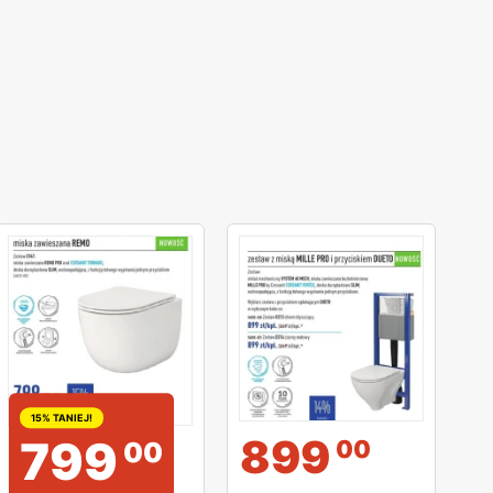
15% TANIEJ!
899
799
00
00