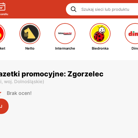
handlu
ket
Netto
Intermarche
Biedronka
Din
azetki promocyjne: Zgorzelec
i,
woj. Dolnośląskie
)
Brak ocen!
J