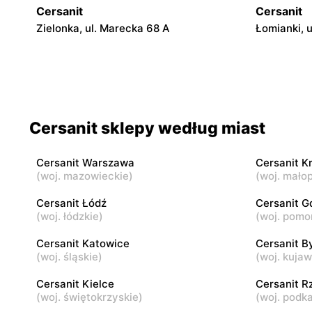
Cersanit
Cersanit
Zielonka, ul. Marecka 68 A
Łomianki, u
Cersanit
Cersanit
Ożarów Mazowiecki, ul. Poznańska 358
Pruszków A
Cersanit
Cersanit
Cersanit sklepy według miast
Łomianki, ul. Warszawska 185
Sękocin St
Cersanit Warszawa
Cersanit K
(
woj. mazowieckie
)
(
woj. małop
Cersanit
Cersanit
Legionowo, ul. Tadeusza Kościuszki 16b
Otrębusy, u
Cersanit Łódź
Cersanit G
(
woj. łódzkie
)
(
woj. pomo
Cersanit
Cersanit
Cersanit Katowice
Cersanit B
Otwock, ul. Majowa 204
Czosnów, u
(
woj. śląskie
)
(
woj. kuja
Cersanit Kielce
Cersanit 
(
woj. świętokrzyskie
)
(
woj. podk