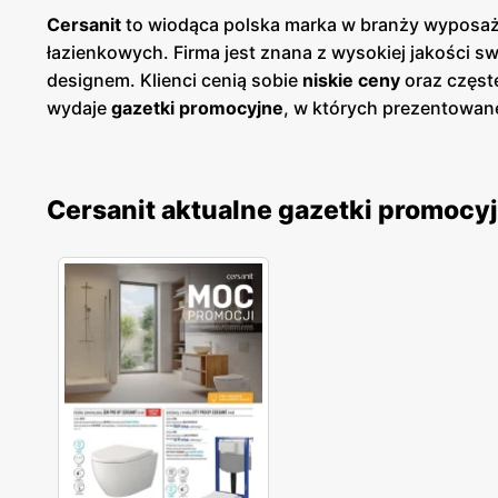
Cersanit
to wiodąca polska marka w branży wyposażen
łazienkowych. Firma jest znana z wysokiej jakości 
designem. Klienci cenią sobie
niskie ceny
oraz częs
wydaje
gazetki promocyjne
, w których prezentowan
punktach sprzedaży oraz online, co umożliwia klien
dostarczając świeżych informacji o najnowszych tre
nowoczesnym designem, co sprawia, że cieszą się o
Cersanit aktualne gazetki promocy
pozwala na oferowanie produktów, które spełniają o
Polsce, oferując swoje produkty w licznych placówka
łazienkowych, które mogą zakupić w dogodny dla si
przekłada się na zadowolenie i lojalność klientów.