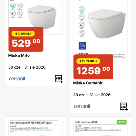
-6% TANIEJ!
529
00
Miska Mito
22% TANIEJ!
30 cze
-
31 sie 2026
1259
00
Miska Cersanit
30 cze
-
31 sie 2026