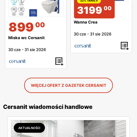
32% TANIEJ!
3199
00
899
Wanna Crea
00
30 cze
-
31 sie 2026
Miska wc Cersanit
30 cze
-
31 sie 2026
WIĘCEJ OFERT Z GAZETEK CERSANIT
Cersanit wiadomości handlowe
AKTUALNOŚCI