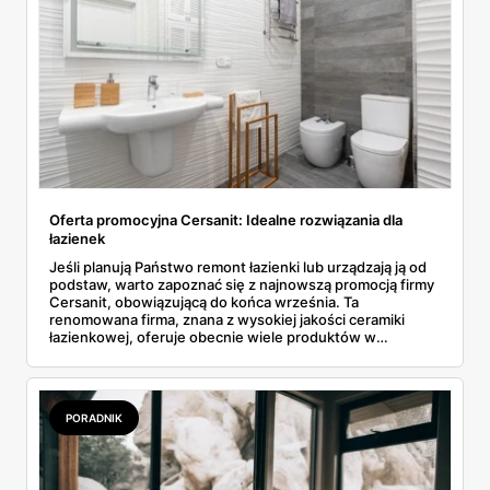
Oferta promocyjna Cersanit: Idealne rozwiązania dla
łazienek
Jeśli planują Państwo remont łazienki lub urządzają ją od
podstaw, warto zapoznać się z najnowszą promocją firmy
Cersanit, obowiązującą do końca września. Ta
renomowana firma, znana z wysokiej jakości ceramiki
łazienkowej, oferuje obecnie wiele produktów w
wyjątkowo atrakcyjnych cenach. W ofercie znajdą
Państwo wszystko, co niezbędne do stworzenia
nowoczesnej, funkcjonalnej łazienki - od płytek, przez
umywalki i wanny, aż po zestawy podtynkowe i spłuczki.
PORADNIK
Poniżej przedstawiamy szczegóły kilku najciekawszych
propozycji.