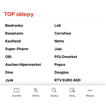
TOP sklepy
Biedronka
Lidl
Rossmann
Carrefour
Kaufland
Netto
Super-Pharm
Jula
OBI
POLOmarket
Auchan Hipermarket
Pepco
Dino
Douglas
Jysk
RTV EURO AGD
Action
Media Expert
Deichmann
Media Markt
Gazetki
Oferty
Szukaj
Blog
Więcej