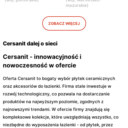
Cersanit
Cersanit
mazurskie
)
Otwock, ul. Majowa 204
Czosnów, ul. Warszawska
28
ZOBACZ WIĘCEJ
Cersanit
Cersanit
Boża Wola, ul. Klonowa 17
Milanówek, ul. Królewska
120 B
Cersanit dalej o sieci
Cersanit - innowacyjność i
nowoczesność w ofercie
Oferta Cersanit to bogaty wybór płytek ceramicznych
oraz akcesoriów do łazienki. Firma stale inwestuje w
rozwój technologiczny, co pozwala na dostarczanie
produktów na najwyższym poziomie, zgodnych z
najnowszymi trendami. W ofercie firmy znajdują się
kompleksowe kolekcje, które uwzględniają wszystko, co
niezbędne do wyposażenia łazienki - od płytek, przez