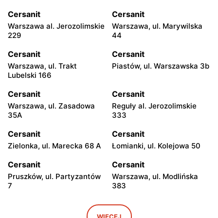
Cersanit
Cersanit
Warszawa al. Jerozolimskie
Warszawa, ul. Marywilska
229
44
Cersanit
Cersanit
Warszawa, ul. Trakt
Piastów, ul. Warszawska 3b
Lubelski 166
Cersanit
Cersanit
Warszawa, ul. Zasadowa
Reguły al. Jerozolimskie
35A
333
Cersanit
Cersanit
Zielonka, ul. Marecka 68 A
Łomianki, ul. Kolejowa 50
Cersanit
Cersanit
Pruszków, ul. Partyzantów
Warszawa, ul. Modlińska
7
383
Cersanit
Cersanit
Ożarów Mazowiecki, ul.
Pruszków Al. Jerozolimskie
WIĘCEJ