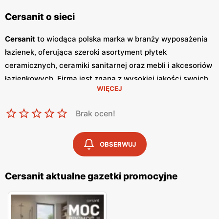
Cersanit o sieci
Cersanit
to wiodąca polska marka w branży wyposażenia
łazienek, oferująca szeroki asortyment płytek
ceramicznych, ceramiki sanitarnej oraz mebli i akcesoriów
łazienkowych. Firma jest znana z wysokiej jakości swoich
WIĘCEJ
produktów oraz innowacyjnych rozwiązań, które łączą w
sobie funkcjonalność z nowoczesnym designem. Klienci
Brak ocen!
cenią sobie
niskie ceny
oraz częste
promocje
, które
umożliwiają realizację stylowych i funkcjonalnych
aranżacji łazienek.
Cersanit
regularnie wydaje
gazetki
OBSERWUJ
promocyjne
, w których prezentowane są najnowsze oferty
specjalne, nowości produktowe oraz sezonowe
Cersanit aktualne gazetki promocyjne
wyprzedaże.
Gazetki
te są dostępne w punktach
sprzedaży oraz online, co umożliwia klientom bieżące
śledzenie
promocji
i planowanie zakupów. Publikacje te