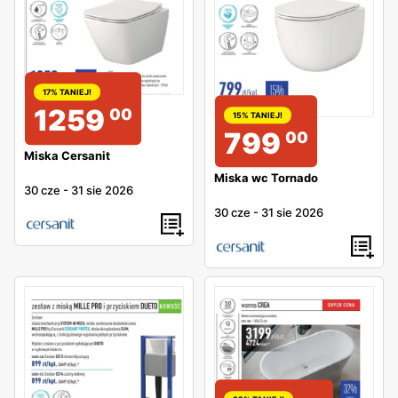
17% TANIEJ!
1259
00
15% TANIEJ!
799
00
Miska Cersanit
Miska wc Tornado
30 cze
-
31 sie 2026
30 cze
-
31 sie 2026