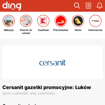
Wakacje
Powrót do
Kaufland
POLOmarket
Netto
Intermarche
szkoły!
Cersanit gazetki promocyjne: Łuków
(
pow. Łukowski,
woj. Lubelskie
)