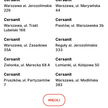
Warszawa al. Jerozolimskie
Warszawa, ul. Marywilska
229
44
Cersanit
Cersanit
Warszawa, ul. Trakt
Piastów, ul. Warszawska 3b
Lubelski 166
Cersanit
Cersanit
Warszawa, ul. Zasadowa
Reguły al. Jerozolimskie
35A
333
Cersanit
Cersanit
Zielonka, ul. Marecka 68 A
Łomianki, ul. Kolejowa 50
Cersanit
Cersanit
Pruszków, ul. Partyzantów
Warszawa, ul. Modlińska
7
383
Cersanit
Cersanit
Ożarów Mazowiecki, ul.
Pruszków Al. Jerozolimskie
WIĘCEJ
Poznańska 358
451