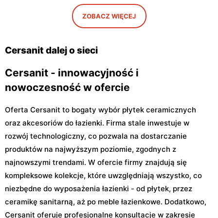
Otwock, ul. Majowa 204
Czosnów, ul. Warszawska
28
ZOBACZ WIĘCEJ
Cersanit
Cersanit
Boża Wola, ul. Klonowa 17
Milanówek, ul. Królewska
Cersanit dalej o sieci
120 B
Cersanit - innowacyjność i
nowoczesność w ofercie
Oferta Cersanit to bogaty wybór płytek ceramicznych
oraz akcesoriów do łazienki. Firma stale inwestuje w
rozwój technologiczny, co pozwala na dostarczanie
produktów na najwyższym poziomie, zgodnych z
najnowszymi trendami. W ofercie firmy znajdują się
kompleksowe kolekcje, które uwzględniają wszystko, co
niezbędne do wyposażenia łazienki - od płytek, przez
ceramikę sanitarną, aż po meble łazienkowe. Dodatkowo,
Cersanit oferuje profesjonalne konsultacje w zakresie