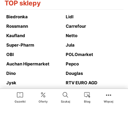
TOP sklepy
Biedronka
Lidl
Rossmann
Carrefour
Kaufland
Netto
Super-Pharm
Jula
OBI
POLOmarket
Auchan Hipermarket
Pepco
Dino
Douglas
Jysk
RTV EURO AGD
Action
Media Expert
Deichmann
Media Markt
Gazetki
Oferty
Szukaj
Blog
Więcej
Ding.pl to serwis internetowy prezentujący
gazetki promocyjne
oraz
katalogi
sklepów i dużych sieci handlowych. Dzięki
geolokalizacji otrzymasz przede wszystkim oferty sklepów, z