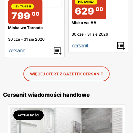
14% TANIEJ!
15% TANIEJ!
629
00
799
00
Miska wc AA
Miska wc Tornado
30 cze
-
31 sie 2026
30 cze
-
31 sie 2026
WIĘCEJ OFERT Z GAZETEK CERSANIT
Cersanit wiadomości handlowe
AKTUALNOŚCI