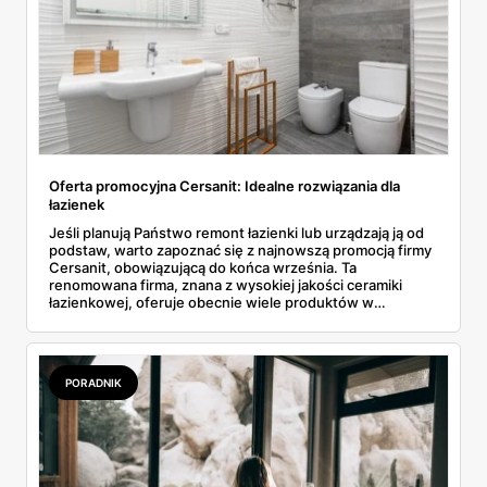
Oferta promocyjna Cersanit: Idealne rozwiązania dla
łazienek
Jeśli planują Państwo remont łazienki lub urządzają ją od
podstaw, warto zapoznać się z najnowszą promocją firmy
Cersanit, obowiązującą do końca września. Ta
renomowana firma, znana z wysokiej jakości ceramiki
łazienkowej, oferuje obecnie wiele produktów w
wyjątkowo atrakcyjnych cenach. W ofercie znajdą
Państwo wszystko, co niezbędne do stworzenia
nowoczesnej, funkcjonalnej łazienki - od płytek, przez
umywalki i wanny, aż po zestawy podtynkowe i spłuczki.
PORADNIK
Poniżej przedstawiamy szczegóły kilku najciekawszych
propozycji.