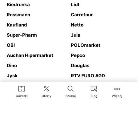
Biedronka
Lidl
Rossmann
Carrefour
Kaufland
Netto
Super-Pharm
Jula
OBI
POLOmarket
Auchan Hipermarket
Pepco
Dino
Douglas
Jysk
RTV EURO AGD
Action
Media Expert
Deichmann
Media Markt
Gazetki
Oferty
Szukaj
Blog
Więcej
Ding.pl to serwis internetowy prezentujący
gazetki promocyjne
oraz
katalogi
sklepów i dużych sieci handlowych. Dzięki
geolokalizacji otrzymasz przede wszystkim oferty sklepów, z
Twojego bliskiego otoczenia. Dodatkowo na stronie znajdziesz
adresy sklepów, więc w trakcie podróży bez problemu trafisz do