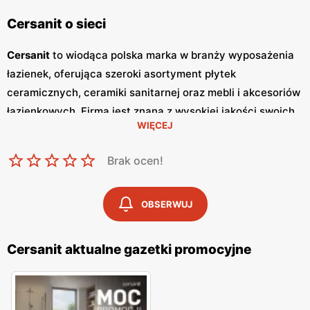
Cersanit o sieci
Cersanit
to wiodąca polska marka w branży wyposażenia
łazienek, oferująca szeroki asortyment płytek
ceramicznych, ceramiki sanitarnej oraz mebli i akcesoriów
łazienkowych. Firma jest znana z wysokiej jakości swoich
WIĘCEJ
produktów oraz innowacyjnych rozwiązań, które łączą w
sobie funkcjonalność z nowoczesnym designem. Klienci
Brak ocen!
cenią sobie
niskie ceny
oraz częste
promocje
, które
umożliwiają realizację stylowych i funkcjonalnych
aranżacji łazienek.
Cersanit
regularnie wydaje
gazetki
OBSERWUJ
promocyjne
, w których prezentowane są najnowsze oferty
specjalne, nowości produktowe oraz sezonowe
Cersanit aktualne gazetki promocyjne
wyprzedaże.
Gazetki
te są dostępne w punktach
sprzedaży oraz online, co umożliwia klientom bieżące
śledzenie
promocji
i planowanie zakupów. Publikacje te