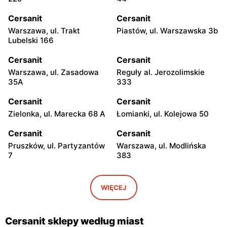
Cersanit
Cersanit
Warszawa, ul. Trakt
Piastów, ul. Warszawska 3b
Lubelski 166
Cersanit
Cersanit
Warszawa, ul. Zasadowa
Reguły al. Jerozolimskie
35A
333
Cersanit
Cersanit
Zielonka, ul. Marecka 68 A
Łomianki, ul. Kolejowa 50
Cersanit
Cersanit
Pruszków, ul. Partyzantów
Warszawa, ul. Modlińska
7
383
Cersanit
Cersanit
Ożarów Mazowiecki, ul.
Pruszków Al. Jerozolimskie
WIĘCEJ
Poznańska 358
451
Cersanit
Cersanit
Cersanit sklepy według miast