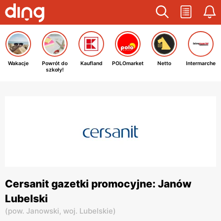
Wakacje
Powrót do
Kaufland
POLOmarket
Netto
Intermarche
szkoły!
Cersanit gazetki promocyjne: Janów
Lubelski
(
pow. Janowski,
woj. Lubelskie
)