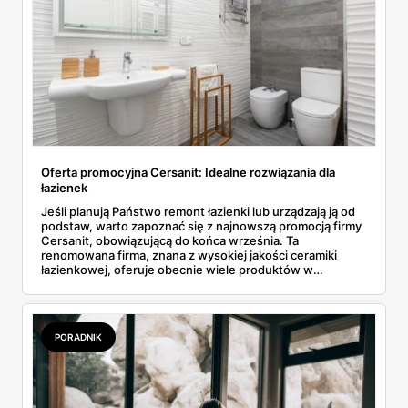
Oferta promocyjna Cersanit: Idealne rozwiązania dla
łazienek
Jeśli planują Państwo remont łazienki lub urządzają ją od
podstaw, warto zapoznać się z najnowszą promocją firmy
Cersanit, obowiązującą do końca września. Ta
renomowana firma, znana z wysokiej jakości ceramiki
łazienkowej, oferuje obecnie wiele produktów w
wyjątkowo atrakcyjnych cenach. W ofercie znajdą
Państwo wszystko, co niezbędne do stworzenia
nowoczesnej, funkcjonalnej łazienki - od płytek, przez
umywalki i wanny, aż po zestawy podtynkowe i spłuczki.
PORADNIK
Poniżej przedstawiamy szczegóły kilku najciekawszych
propozycji.