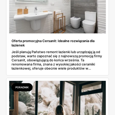
Oferta promocyjna Cersanit: Idealne rozwiązania dla
łazienek
Jeśli planują Państwo remont łazienki lub urządzają ją od
podstaw, warto zapoznać się z najnowszą promocją firmy
Cersanit, obowiązującą do końca września. Ta
renomowana firma, znana z wysokiej jakości ceramiki
łazienkowej, oferuje obecnie wiele produktów w
wyjątkowo atrakcyjnych cenach. W ofercie znajdą
Państwo wszystko, co niezbędne do stworzenia
nowoczesnej, funkcjonalnej łazienki - od płytek, przez
umywalki i wanny, aż po zestawy podtynkowe i spłuczki.
PORADNIK
Poniżej przedstawiamy szczegóły kilku najciekawszych
propozycji.