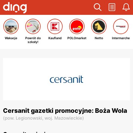
Wakacje
Powrót do
Kaufland
POLOmarket
Netto
Intermarche
szkoły!
Cersanit gazetki promocyjne: Boża Wola
(
pow. Legionowski,
woj. Mazowieckie
)