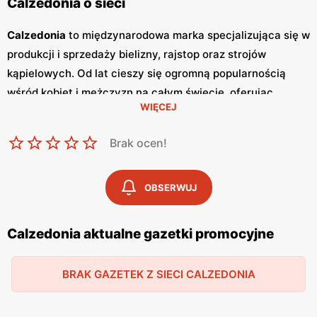
Calzedonia o sieci
Calzedonia
to międzynarodowa marka specjalizująca się w
produkcji i sprzedaży bielizny, rajstop oraz strojów
kąpielowych. Od lat cieszy się ogromną popularnością
wśród kobiet i mężczyzn na całym świecie, oferując
WIĘCEJ
produkty wysokiej jakości w atrakcyjnych
niskich cenach
.
Klienci cenią sobie szeroki wybór, nowoczesny design oraz
Brak ocen!
częste
promocje
, które pozwalają na zakup ekskluzywnej
bielizny i odzieży w korzystnych cenach. Jednym z
kluczowych elementów strategii marketingowej
OBSERWUJ
Calzedonia
są regularnie wydawane
gazetki promocyjne
.
Gazetki
te prezentują najnowsze kolekcje, specjalne
Calzedonia aktualne gazetki promocyjne
oferty oraz sezonowe wyprzedaże, dzięki czemu klienci
mogą planować swoje zakupy i korzystać z wyjątkowych
BRAK GAZETEK Z SIECI CALZEDONIA
okazji cenowych. Są one dostępne zarówno w formie
papierowej w sklepach, jak i online, co umożliwia łatwy