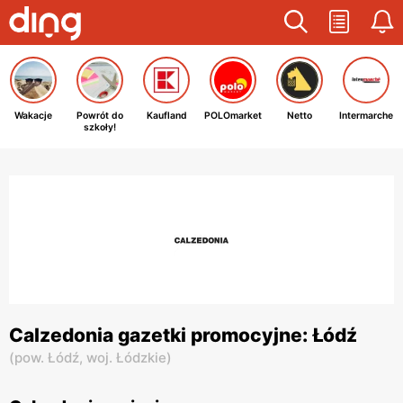
Wakacje
Powrót do
Kaufland
POLOmarket
Netto
Intermarche
szkoły!
Calzedonia gazetki promocyjne: Łódź
(
pow. Łódź,
woj. Łódzkie
)