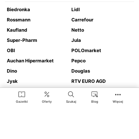
Biedronka
Lidl
Rossmann
Carrefour
Kaufland
Netto
Super-Pharm
Jula
OBI
POLOmarket
Auchan Hipermarket
Pepco
Dino
Douglas
Jysk
RTV EURO AGD
Action
Media Expert
Deichmann
Media Markt
Gazetki
Oferty
Szukaj
Blog
Więcej
Ding.pl to serwis internetowy prezentujący
gazetki promocyjne
oraz
katalogi
sklepów i dużych sieci handlowych. Dzięki
geolokalizacji otrzymasz przede wszystkim oferty sklepów, z
Twojego bliskiego otoczenia. Dodatkowo na stronie znajdziesz