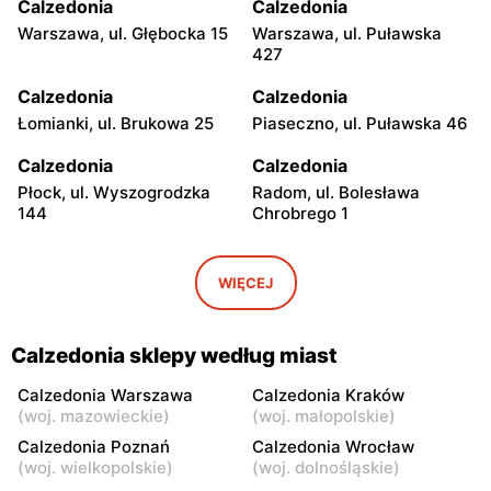
Calzedonia
Calzedonia
Warszawa, ul. Głębocka 15
Warszawa, ul. Puławska
427
Calzedonia
Calzedonia
Łomianki, ul. Brukowa 25
Piaseczno, ul. Puławska 46
Calzedonia
Calzedonia
Płock, ul. Wyszogrodzka
Radom, ul. Bolesława
144
Chrobrego 1
Calzedonia
Calzedonia
Łódź al. Marsz. Józefa
Łódź, ul. Drewnowska 58
WIĘCEJ
Piłsudskiego 15/23
Calzedonia
Calzedonia
Calzedonia sklepy według miast
Łódź, ul. Jana Karskiego 5
Łódź, ul. Pabianicka 25
Calzedonia Warszawa
Calzedonia Kraków
Calzedonia
Calzedonia
(
woj. mazowieckie
)
(
woj. małopolskie
)
Łódź, ul. Pabianicka 255
Włocławek, ul. Jana
Calzedonia Poznań
Calzedonia Wrocław
Kilińskiego 3
(
woj. wielkopolskie
)
(
woj. dolnośląskie
)