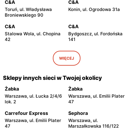
C&A
C&A
Toruń, ul. Władysława
Konin, ul. Ogrodowa 31a
Broniewskiego 90
C&A
C&A
Stalowa Wola, ul. Chopina
Bydgoszcz, ul. Fordońska
42
141
C&A
C&A
Ostrów Wielkopolski, ul.
Olkusz, ul. Wspólna 1
WIĘCEJ
Kaliska 120
C&A
C&A
Sklepy innych sieci w Twojej okolicy
Kraków, ul. Stawowa 61
Kraków, ul. Pawia 5
Żabka
Żabka
C&A
C&A
Warszawa, ul. Łucka 2/4/6
Warszawa, ul. Emilii Plater
Rzeszów al. Józefa
Sosnowiec, ul. Henryka
lok. 2
47
Piłsudskiego 44
Sienkiewicza 2
Carrefour Express
Sephora
C&A
C&A
Warszawa, ul. Emilii Plater
Warszawa, ul.
Kraków, ul. Kamieńskiego 11
Katowice, ul. Chorzowska
47
Marszałkowska 116/122
107