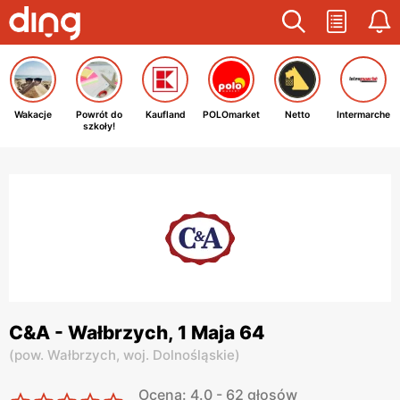
Wakacje
Powrót do
Kaufland
POLOmarket
Netto
Intermarche
szkoły!
C&A - Wałbrzych, 1 Maja 64
(
pow. Wałbrzych,
woj. Dolnośląskie
)
Ocena: 4.0 - 62 głosów