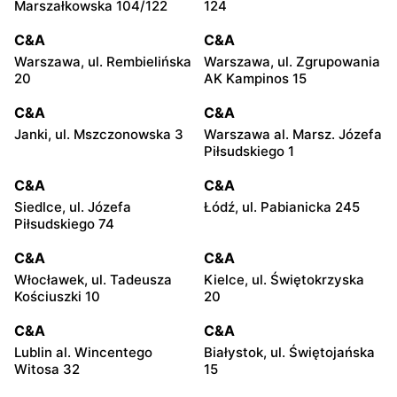
Marszałkowska 104/122
124
C&A
C&A
Warszawa, ul. Rembielińska
Warszawa, ul. Zgrupowania
20
AK Kampinos 15
C&A
C&A
Janki, ul. Mszczonowska 3
Warszawa al. Marsz. Józefa
Piłsudskiego 1
C&A
C&A
Siedlce, ul. Józefa
Łódź, ul. Pabianicka 245
Piłsudskiego 74
C&A
C&A
Włocławek, ul. Tadeusza
Kielce, ul. Świętokrzyska
Kościuszki 10
20
C&A
C&A
Lublin al. Wincentego
Białystok, ul. Świętojańska
Witosa 32
15