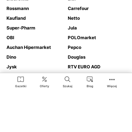
Rossmann
Carrefour
Kaufland
Netto
Super-Pharm
Jula
OBI
POLOmarket
Auchan Hipermarket
Pepco
Dino
Douglas
Jysk
RTV EURO AGD
Action
Media Expert
Deichmann
Media Markt
Gazetki
Oferty
Szukaj
Blog
Więcej
Ding.pl to serwis internetowy prezentujący
gazetki promocyjne
oraz
katalogi
sklepów i dużych sieci handlowych. Dzięki
geolokalizacji otrzymasz przede wszystkim oferty sklepów, z
Twojego bliskiego otoczenia. Dodatkowo na stronie znajdziesz
adresy sklepów, więc w trakcie podróży bez problemu trafisz do
ulubionego sklepu.