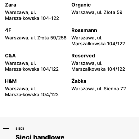
Zara
Organic
C&A
C&A
Warszawa, ul.
Warszawa, ul. Złota 59
Katowice, ul. 3 Maja 30
Zabrze, ul. Plutonowego
Marszałkowska 104-122
Ryszarda Szkubacza 1
4F
Rossmann
C&A
C&A
Warszawa, ul. Złota 59/258
Warszawa, ul.
Gliwice, ul. Lipowa 1
Opole, ul. Dębowa 1
Marszałkowska 104/122
C&A
C&A
C&A
Reserved
Opole, ul. Kopernika 16
Poznań, ul. Pleszewska 1
Warszawa, ul.
Warszawa, ul.
Marszałkowska 104/122
Marszałkowska 104/122
C&A
C&A
H&M
Żabka
Poznań, ul. pl. Wiosny
Poznań al. Solidarności 47
Ludów 2
Warszawa, ul.
Warszawa, ul. Sienna 72
Marszałkowska 104/122
SIECI
Sieci handlowe